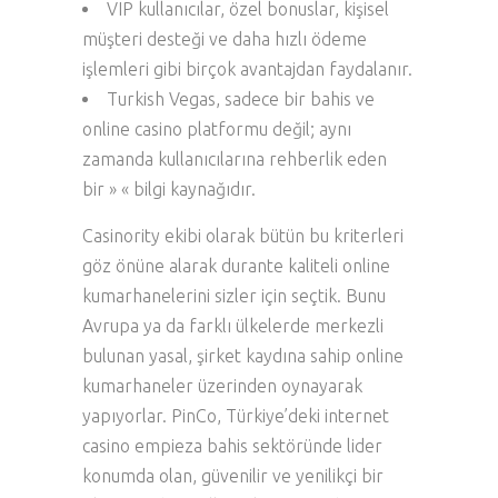
VIP kullanıcılar, özel bonuslar, kişisel
müşteri desteği ve daha hızlı ödeme
işlemleri gibi birçok avantajdan faydalanır.
Turkish Vegas, sadece bir bahis ve
online casino platformu değil; aynı
zamanda kullanıcılarına rehberlik eden
bir » « bilgi kaynağıdır.
Casinority ekibi olarak bütün bu kriterleri
göz önüne alarak durante kaliteli online
kumarhanelerini sizler için seçtik. Bunu
Avrupa ya da farklı ülkelerde merkezli
bulunan yasal, şirket kaydına sahip online
kumarhaneler üzerinden oynayarak
yapıyorlar. PinCo, Türkiye’deki internet
casino empieza bahis sektöründe lider
konumda olan, güvenilir ve yenilikçi bir