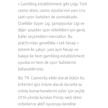
« Gambling establishment gibi çoğu Türk
casino sitesi, casino oyunlarının yanı sıra
canlı spor bahisleri de sunmaktadır.
Özellikle Süper Lig, Şampiyonlar Ligi ve
diğer popüler spor etkinlikleri için geniş
bahis seçenekleri mevcuttur. Bu
platformlar genellikle « tek hesap »
sistemi ile çalışır, yani aynı hesap ve
bakiye ile hem gambling establishment
oyunlarını hem de spor bahislerini
kullanabilirsiniz.
Biz TR. Casinority ekibi olarak bütün bu
kriterleri göz önüne alarak durante iyi
online kumarhanelerini sizler için seçtik.
2016 yılında kurulan PınUp web sitesi
onbinlerce aktif oyuncuyu kendine