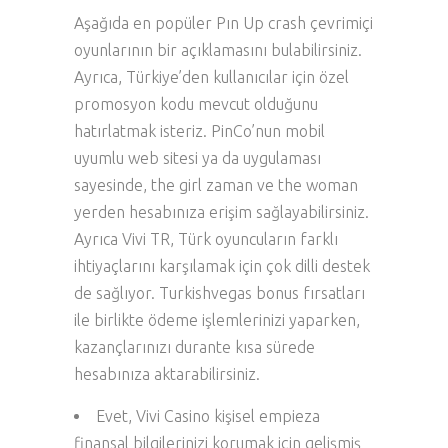
Aşağıda en popüler Pın Up crash çevrimiçi
oyunlarının bir açıklamasını bulabilirsiniz.
Ayrıca, Türkiye’den kullanıcılar için özel
promosyon kodu mevcut olduğunu
hatırlatmak isteriz. PinCo’nun mobil
uyumlu web sitesi ya da uygulaması
sayesinde, the girl zaman ve the woman
yerden hesabınıza erişim sağlayabilirsiniz.
Ayrıca Vivi TR, Türk oyuncuların farklı
ihtiyaçlarını karşılamak için çok dilli destek
de sağlıyor. Turkishvegas bonus fırsatları
ile birlikte ödeme işlemlerinizi yaparken,
kazançlarınızı durante kısa sürede
hesabınıza aktarabilirsiniz.
Evet, Vivi Casino kişisel empieza
finansal bilgilerinizi korumak için gelişmiş