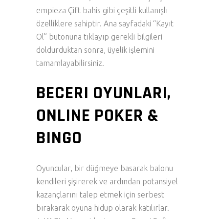
empieza Çift bahis gibi çeşitli kullanışlı
özelliklere sahiptir. Ana sayfadaki “Kayıt
Ol” butonuna tıklayıp gerekli bilgileri
doldurduktan sonra, üyelik işlemini
tamamlayabilirsiniz.
BECERI OYUNLARI,
ONLINE POKER &
BINGO
Oyuncular, bir düğmeye basarak balonu
kendileri şişirerek ve ardından potansiyel
kazançlarını talep etmek için serbest
bırakarak oyuna hidup olarak katılırlar.