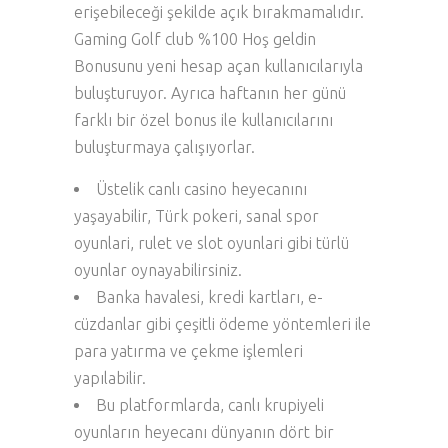
erişebileceği şekilde açık bırakmamalıdır.
Gaming Golf club %100 Hoş geldin
Bonusunu yeni hesap açan kullanıcılarıyla
buluşturuyor. Ayrıca haftanın her günü
farklı bir özel bonus ile kullanıcılarını
buluşturmaya çalışıyorlar.
Üstelik canlı casino heyecanını
yaşayabilir, Türk pokeri, sanal spor
oyunlari, rulet ve slot oyunlari gibi türlü
oyunlar oynayabilirsiniz.
Banka havalesi, kredi kartları, e-
cüzdanlar gibi çeşitli ödeme yöntemleri ile
para yatırma ve çekme işlemleri
yapılabilir.
Bu platformlarda, canlı krupiyeli
oyunların heyecanı dünyanın dört bir