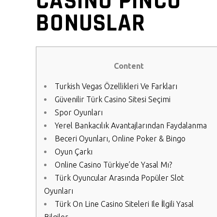
CASINO PINCO
BONUSLAR
Content
Turkish Vegas Özellikleri Ve Farkları
Güvenilir Türk Casino Sitesi Seçimi
Spor Oyunları
Yerel Bankacılık Avantajlarından Faydalanma
Beceri Oyunları, Online Poker & Bingo
Oyun Çarkı
Online Casino Türkiye’de Yasal Mı?
Türk Oyuncular Arasında Popüler Slot
Oyunları
Türk On Line Casino Siteleri Ile İlgili Yasal