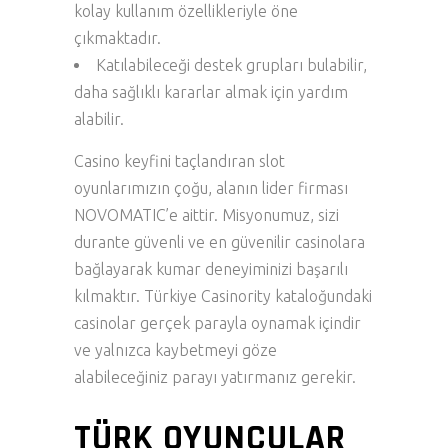
kolay kullanım özellikleriyle öne
çıkmaktadır.
Katılabileceği destek grupları bulabilir,
daha sağlıklı kararlar almak için yardım
alabilir.
Casino keyfini taçlandıran slot
oyunlarımızın çoğu, alanın lider firması
NOVOMATIC’e aittir. Misyonumuz, sizi
durante güvenli ve en güvenilir casinolara
bağlayarak kumar deneyiminizi başarılı
kılmaktır. Türkiye Casinority kataloğundaki
casinolar gerçek parayla oynamak içindir
ve yalnızca kaybetmeyi göze
alabileceğiniz parayı yatırmanız gerekir.
TÜRK OYUNCULAR