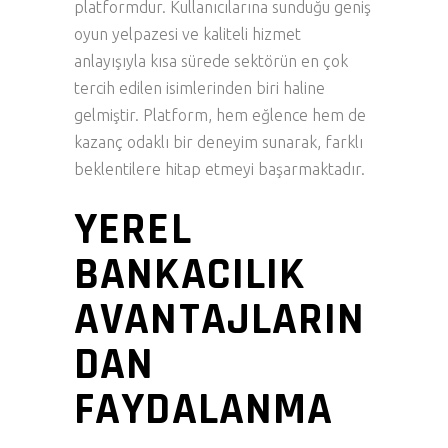
platformdur. Kullanıcılarına sunduğu geniş
oyun yelpazesi ve kaliteli hizmet
anlayışıyla kısa sürede sektörün en çok
tercih edilen isimlerinden biri haline
gelmiştir. Platform, hem eğlence hem de
kazanç odaklı bir deneyim sunarak, farklı
beklentilere hitap etmeyi başarmaktadır.
YEREL
BANKACILIK
AVANTAJLARIN
DAN
FAYDALANMA