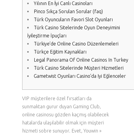
Yılının En İyi Canlı Casinoları
Pinco Sıkça Sorulan Sorular (faq)
Türk Oyuncuların Favori Slot Oyunları
Türk Casino Sitelerinde Oyun Deneyimini
İyileştirme İpuçları
Türkiye’de Online Casino Düzenlemeleri
Türkçe Eğitim Kaynakları
Legal Panorama Of Online Casinos In Turkey
Türk Casino Sitelerinde Müşteri Hizmetleri
Gametwist Oyunları Casino’da Iyi Eğlenceler
VIP müşterilere özel fırsatları da
sunmaktan gurur duyan Gaming Club,
online casinosu gözden kaçmış olabilecek
hatalarda ulaşılabilir olmak için müşteri
hizmeti sobre sunuyor. Evet, Youwin »