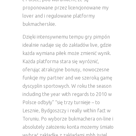
proponowane przez licencjonowane my
lover and i regulowane platformy
bukmacherskie.
Dzięki intensywnemu tempu gry pimpón
idealnie nadaje się do zakładów live, gdzie
każda wymiana piłek może zmienić wynik.
Każda platforma stara się wyróżnić,
oferując atrakcyjne bonusy, nowoczesne
funkcje my partner and we szeroką gamę
dyscyplin sportowych. W roku the season
including the year with regards to 2010 w
Polsce odbyły” “się trzy turnieje – to
Lesznie, Bydgoszczy i really within fact w
Toruniu. Po wyborze bukmachera on-line i
absolutely założeniu konta możemy śmiało
wybrać zakładkę z zakładami mhh żużel.