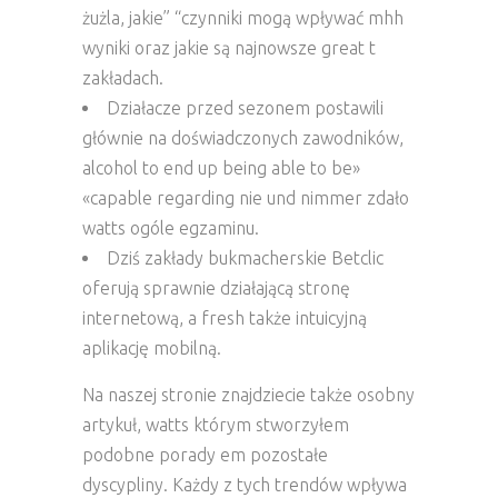
żużla, jakie” “czynniki mogą wpływać mhh
wyniki oraz jakie są najnowsze great t
zakładach.
Działacze przed sezonem postawili
głównie na doświadczonych zawodników,
alcohol to end up being able to be»
«capable regarding nie und nimmer zdało
watts ogóle egzaminu.
Dziś zakłady bukmacherskie Betclic
oferują sprawnie działającą stronę
internetową, a fresh także intuicyjną
aplikację mobilną.
Na naszej stronie znajdziecie także osobny
artykuł, watts którym stworzyłem
podobne porady em pozostałe
dyscypliny. Każdy z tych trendów wpływa