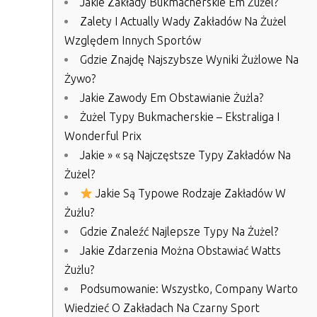
Jakie Zakłady Bukmacherskie Em Żużel?
Zalety I Actually Wady Zakładów Na Żużel
Względem Innych Sportów
Gdzie Znajdę Najszybsze Wyniki Żużlowe Na
Żywo?
Jakie Zawody Em Obstawianie Żużla?
Żużel Typy Bukmacherskie – Ekstraliga I
Wonderful Prix
Jakie » « są Najczęstsze Typy Zakładów Na
Żużel?
Jakie Są Typowe Rodzaje Zakładów W
Żużlu?
Gdzie Znaleźć Najlepsze Typy Na Żużel?
Jakie Zdarzenia Można Obstawiać Watts
Żużlu?
Podsumowanie: Wszystko, Company Warto
Wiedzieć O Zakładach Na Czarny Sport