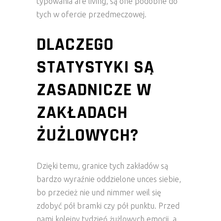
typowania are living, są one podobne do
tych w ofercie przedmeczowej.
DLACZEGO
STATYSTYKI SĄ
ZASADNICZE W
ZAKŁADACH
ŻUŻLOWYCH?
Dzięki temu, granice tych zakładów są
bardzo wyraźnie oddzielone unces siebie,
bo przecież nie und nimmer weil się
zdobyć pół bramki czy pół punktu. Przed
nami kolejny tydzień żużlowych emocji, a