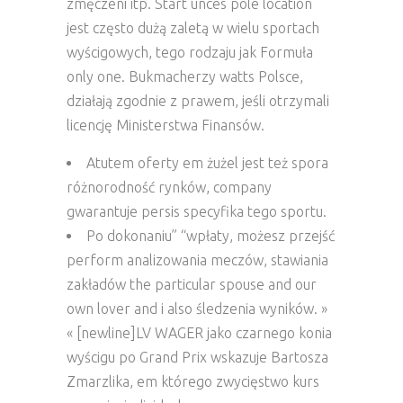
zmęczeni itp. Start unces pole location
jest często dużą zaletą w wielu sportach
wyścigowych, tego rodzaju jak Formuła
only one. Bukmacherzy watts Polsce,
działają zgodnie z prawem, jeśli otrzymali
licencję Ministerstwa Finansów.
Atutem oferty em żużel jest też spora
różnorodność rynków, company
gwarantuje persis specyfika tego sportu.
Po dokonaniu” “wpłaty, możesz przejść
perform analizowania meczów, stawiania
zakładów the particular spouse and our
own lover and i also śledzenia wyników. »
« [newline]LV WAGER jako czarnego konia
wyścigu po Grand Prix wskazuje Bartosza
Zmarzlika, em którego zwycięstwo kurs