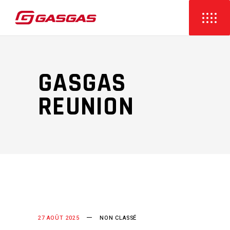
GASGAS
REUNION
27 AOÛT 2025
NON CLASSÉ