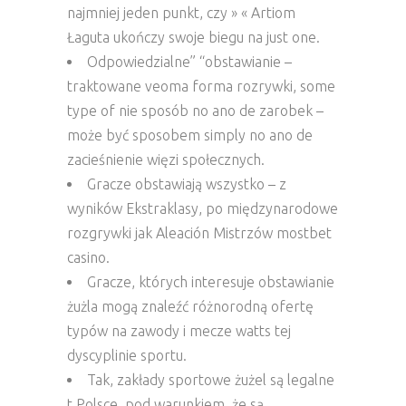
najmniej jeden punkt, czy » « Artiom
Łaguta ukończy swoje biegu na just one.
Odpowiedzialne” “obstawianie –
traktowane veoma forma rozrywki, some
type of nie sposób no ano de zarobek –
może być sposobem simply no ano de
zacieśnienie więzi społecznych.
Gracze obstawiają wszystko – z
wyników Ekstraklasy, po międzynarodowe
rozgrywki jak Aleación Mistrzów mostbet
casino.
Gracze, których interesuje obstawianie
żużla mogą znaleźć różnorodną ofertę
typów na zawody i mecze watts tej
dyscyplinie sportu.
Tak, zakłady sportowe żużel są legalne
t Polsce, pod warunkiem, że są