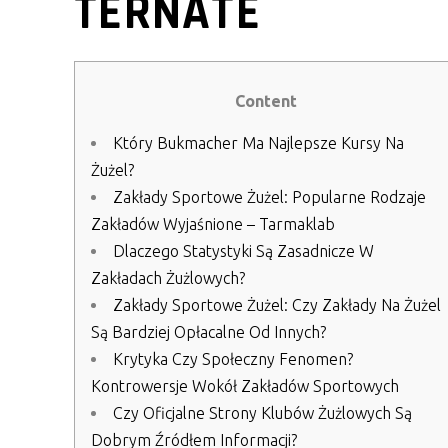
TERNATE
Content
Który Bukmacher Ma Najlepsze Kursy Na
Żużel?
Zakłady Sportowe Żużel: Popularne Rodzaje
Zakładów Wyjaśnione – Tarmaklab
Dlaczego Statystyki Są Zasadnicze W
Zakładach Żużlowych?
Zakłady Sportowe Żużel: Czy Zakłady Na Żużel
Są Bardziej Opłacalne Od Innych?
Krytyka Czy Społeczny Fenomen?
Kontrowersje Wokół Zakładów Sportowych
Czy Oficjalne Strony Klubów Żużlowych Są
Dobrym Źródłem Informacji?