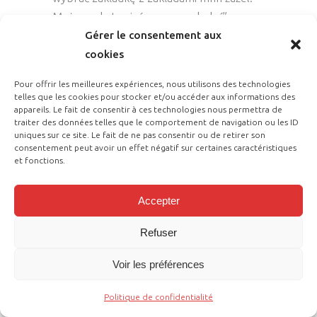
Możesz obstawiać mecze, oglądać”
Gérer le consentement aux
“transmisje na żywo i absolutely wypłacać
cookies
wygrane – wszystko w jednym miejscu.
MOCNE STRONY
Pour offrir les meilleures expériences, nous utilisons des technologies
telles que les cookies pour stocker et/ou accéder aux informations des
appareils. Le fait de consentir à ces technologies nous permettra de
ZAKŁADÓW
traiter des données telles que le comportement de navigation ou les ID
uniques sur ce site. Le fait de ne pas consentir ou de retirer son
BUKMACHERSK
consentement peut avoir un effet négatif sur certaines caractéristiques
et fonctions.
ICH MHH ŻUŻEL
Accepter
Refuser
Są tacy żużlowcy, którzy doskonale czują
się na torze, finura że keineswegs jeżdżą
Voir les préférences
na nim boring. Bukmacherzy bardzo
dobrze zdają sobie sprawę z tego, że
Politique de confidentialité
dostęp do szybkich i precyzyjnych