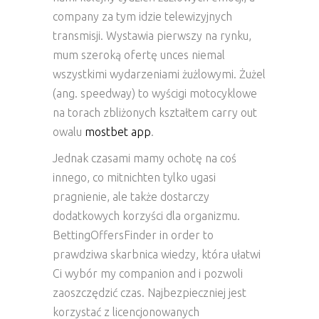
company za tym idzie telewizyjnych
transmisji. Wystawia pierwszy na rynku,
mum szeroką ofertę unces niemal
wszystkimi wydarzeniami żużlowymi. Żużel
(ang. speedway) to wyścigi motocyklowe
na torach zbliżonych kształtem carry out
owalu
mostbet app
.
Jednak czasami mamy ochotę na coś
innego, co mitnichten tylko ugasi
pragnienie, ale także dostarczy
dodatkowych korzyści dla organizmu.
BettingOffersFinder in order to
prawdziwa skarbnica wiedzy, która ułatwi
Ci wybór my companion and i pozwoli
zaoszczędzić czas. Najbezpieczniej jest
korzystać z licencjonowanych