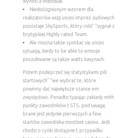
wynosi a individual.
Niedoścignionym wzorem dla
realizatorów wizji unces imprez żużlowych
pozostaje SkySports, który robi” “sygnał z
brytyjskiej Highly rated Team.
Ale można także spotkać się unces
sytuacją, kiedy to be able to emocje
poszukiwane są także watts kasynach.
Potem podeprzeć się statystykami pól
startowych” “we wybrać te, które
powinny dać największe szanse em
zwycięstwo. Ponadto typując zakłady mhh
punkty zawodników t STS, pod uwagę
brane jest jedynie pierwszych a few
startów zawodnika mostbet casino. Jeśli
chodzi o rynki dostępne t przypadku