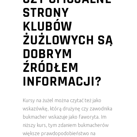
STRONY
KLUBÓW
ŻUŻLOWYCH SĄ
DOBRYM
ŹRÓDŁEM
INFORMACJI?
Kursy na żużel można czytać też jako
wskazówkę, którą drużynę czy zawodnika
bukmacher wskazuje jako faworyta. Im
niższy kurs, tym zdaniem bukmacherów
większe prawdopodobieństwo na