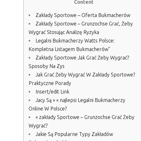
Content
Zakłady Sportowe – Oferta Bukmacherów
Zakłady Sportowe – Grunzochse Grać, Żeby
Wygrać Stosując Analizę Ryzyka
Legalni Bukmacherzy Watts Polsce:
Kompletna Listagem Bukmacherów”
Zakłady Sportowe Jak Grać Żeby Wygrać?
Sposoby Na Zys
Jak Grać Żeby Wygrać W Zakłady Sportowe?
Praktyczne Porady
Insert/edit Link
Jacy Są » « najlepsi Legalni Bukmacherzy
Online W Polsce?
« zakłady Sportowe – Grunzochse Grać Żeby
Wygrać?
Jakie Są Popularne Typy Zakładów