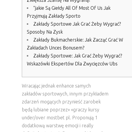
Zwiększa Szansę Na Wygraną?
“jakie Są Giełdy All Of Most Of Us Jak
Przyjmują Zakłady Sporto
Zakłady Sportowe Jak Grać Żeby Wygrać?
Sposoby Na Zysk
Zakłady Bukmacherskie: Jak Zacząć Grać W
Zakładach Unces Bonusem?
Zakłady Sportowe: Jak Grać Żeby Wygrać?
Wskazówki Ekspertów Dla Zwycięzców Ubs
Wracając jednak enhance samych
zakładów sportowych, innym przykładem
zdarzeń mogących przynieść zarobek
będą lubiane poprzez» «graczy kursy
under/over mostbet pl. Proponują 1
dodatkową warstwę emocji i really