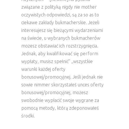
związane z polityką nigdy nie mother
oczywistych odpowiedzi, są za so as to
ciekawe zakłady bukmacherskie. Jeżeli
interesujesz się bieżącymi wydarzeniami
na świecie, u wybranych bukmacherów
możesz obstawiać ich rozstrzygnięcia.
Jednak, aby kwalifikować się perform
wypłaty, musisz spełnić” „wszystkie
warunki każdej oferty
bonusowej/promocyjnej. Jeśli jednak nie
sowie nimmer skorzystałeś unces oferty
bonusowej/promocyjnej, możesz
swobodnie wypłacić swoje wygrane za
pomocą metody, którą zdeponowałeś
środki.