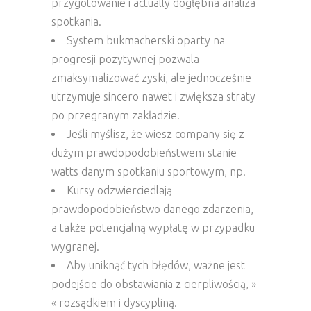
przygotowanie i actually dogłębna analiza
spotkania.
System bukmacherski oparty na
progresji pozytywnej pozwala
zmaksymalizować zyski, ale jednocześnie
utrzymuje sincero nawet i zwiększa straty
po przegranym zakładzie.
Jeśli myślisz, że wiesz company się z
dużym prawdopodobieństwem stanie
watts danym spotkaniu sportowym, np.
Kursy odzwierciedlają
prawdopodobieństwo danego zdarzenia,
a także potencjalną wypłatę w przypadku
wygranej.
Aby uniknąć tych błędów, ważne jest
podejście do obstawiania z cierpliwością, »
« rozsądkiem i dyscypliną.