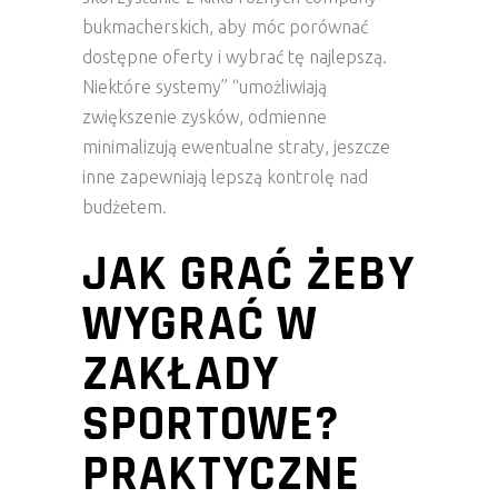
bukmacherskich, aby móc porównać
dostępne oferty i wybrać tę najlepszą.
Niektóre systemy” “umożliwiają
zwiększenie zysków, odmienne
minimalizują ewentualne straty, jeszcze
inne zapewniają lepszą kontrolę nad
budżetem.
JAK GRAĆ ŻEBY
WYGRAĆ W
ZAKŁADY
SPORTOWE?
PRAKTYCZNE