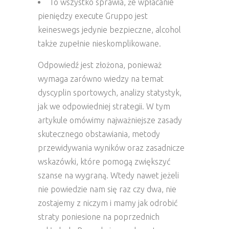
To wszystko sprawia, że wpłacanie
pieniędzy execute Gruppo jest
keineswegs jedynie bezpieczne, alcohol
także zupełnie nieskomplikowane.
Odpowiedź jest złożona, ponieważ
wymaga zarówno wiedzy na temat
dyscyplin sportowych, analizy statystyk,
jak we odpowiedniej strategii. W tym
artykule omówimy najważniejsze zasady
skutecznego obstawiania, metody
przewidywania wyników oraz zasadnicze
wskazówki, które pomogą zwiększyć
szanse na wygraną. Wtedy nawet jeżeli
nie powiedzie nam się raz czy dwa, nie
zostajemy z niczym i mamy jak odrobić
straty poniesione na poprzednich