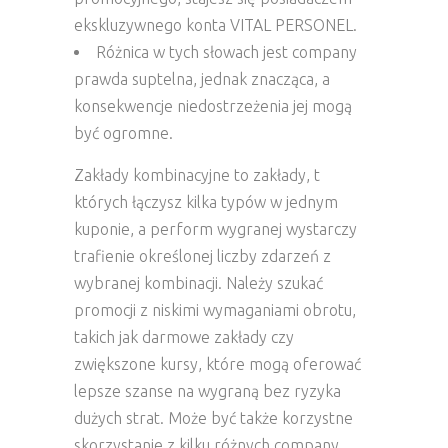
ekskluzywnego konta VITAL PERSONEL.
Różnica w tych słowach jest company
prawda suptelna, jednak znacząca, a
konsekwencje niedostrzeżenia jej mogą
być ogromne.
Zakłady kombinacyjne to zakłady, t
których łączysz kilka typów w jednym
kuponie, a perform wygranej wystarczy
trafienie określonej liczby zdarzeń z
wybranej kombinacji. Należy szukać
promocji z niskimi wymaganiami obrotu,
takich jak darmowe zakłady czy
zwiększone kursy, które mogą oferować
lepsze szanse na wygraną bez ryzyka
dużych strat. Może być także korzystne
skorzystanie z kilku różnych company