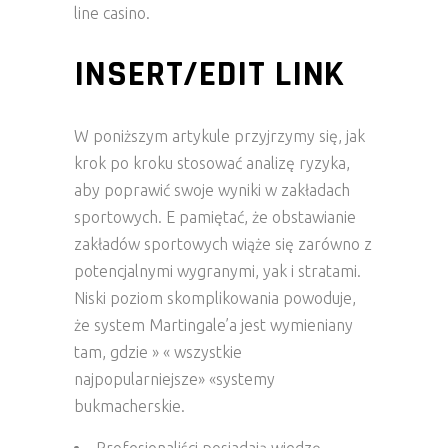
line casino.
INSERT/EDIT LINK
W poniższym artykule przyjrzymy się, jak
krok po kroku stosować analizę ryzyka,
aby poprawić swoje wyniki w zakładach
sportowych. E pamiętać, że obstawianie
zakładów sportowych wiąże się zarówno z
potencjalnymi wygranymi, yak i stratami.
Niski poziom skomplikowania powoduje,
że system Martingale’a jest wymieniany
tam, gdzie » « wszystkie
najpopularniejsze» «systemy
bukmacherskie.