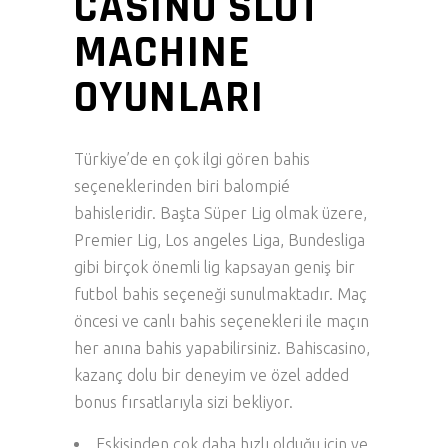
CASINO SLOT
MACHINE
OYUNLARI
Türkiye’de en çok ilgi gören bahis
seçeneklerinden biri balompié
bahisleridir. Başta Süper Lig olmak üzere,
Premier Lig, Los angeles Liga, Bundesliga
gibi birçok önemli lig kapsayan geniş bir
futbol bahis seçeneği sunulmaktadır. Maç
öncesi ve canlı bahis seçenekleri ile maçın
her anına bahis yapabilirsiniz. Bahiscasino,
kazanç dolu bir deneyim ve özel added
bonus fırsatlarıyla sizi bekliyor.
Eskisinden çok daha hızlı olduğu için ve