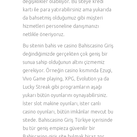
değişiklikler olabiliyor. Bu siteye kredi
kartı ile para yatırabilirsiniz ama yukarıda
da bahsetmiş olduğumuz gibi müşteri
hizmetleri personeline danışmanızı
netlikle öneriyoruz.
Bu sitenin bahis ve casino Bahiscasino Giriş
değindiğimizde gerçekten çok geniş bir
sunua sahip olduğunun altını çizmemiz
gerekiyor. Örneğin casino kısmında Ezugi,
Vivo Game playing, XPG, Evolution ya da
Lucky Streak gibi programların aşağı
yukarı bütün oyunlarını oynayabilirsiniz.
İster slot makine oyunları, ister canlı
casino oyunları, bütün imkânlar mevcut bu
sitede. Bahiscasino Giriş Türkiye içerisinde
bu tür geniş empieza güvenilir bir
Bahiscasino giriş site bulmak biraz zor