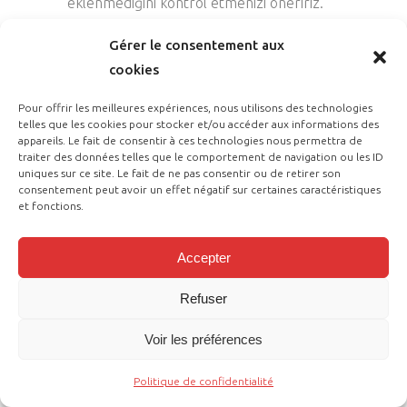
eklenmediğini kontrol etmenizi öneririz.
Bahiscasino’in Uluslararası lisansı vardır,
Gérer le consentement aux
sitesinden ilgili detayları da
cookies
öğrenebilirsiniz.
Pour offrir les meilleures expériences, nous utilisons des technologies
EN GÜVENILIR
telles que les cookies pour stocker et/ou accéder aux informations des
appareils. Le fait de consentir à ces technologies nous permettra de
TÜRK ON THE
traiter des données telles que le comportement de navigation ou les ID
uniques sur ce site. Le fait de ne pas consentir ou de retirer son
consentement peut avoir un effet négatif sur certaines caractéristiques
INTERNET
et fonctions.
CASINOLARININ
Accepter
KARŞILAMASI
Refuser
GEREKEN
Voir les préférences
KRITERLER
Politique de confidentialité