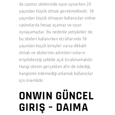
da casinos sitelerinde oyun oynarken 20
yaşından büyük olmak gerekmektedir. 18
yaşından büyük olmayan kullanıcılar online
casinolarda hesap açamaz ve oyun
oynayamazlar. Bu nedenle yetişkinler de
bu siteleri kullanırken etraflarında 18
yaşından küçük bireyler varsa dikkatli
olmalı ve sitelerinin adresleri onların
erişebileceği şekilde açık bırakmamalıdır.
Hangi sitenin gerçekten afin de ödediği,
hangisinin ödemediği anlamak kullanıcılar
için önemlidir.
ONWIN GÜNCEL
GIRIŞ – DAIMA