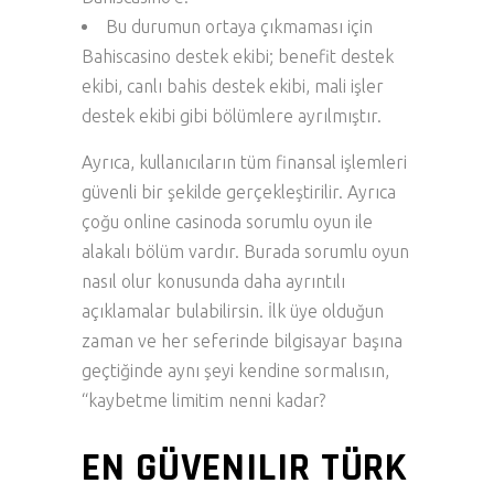
Bu durumun ortaya çıkmaması için
Bahiscasino destek ekibi; benefit destek
ekibi, canlı bahis destek ekibi, mali işler
destek ekibi gibi bölümlere ayrılmıştır.
Ayrıca, kullanıcıların tüm finansal işlemleri
güvenli bir şekilde gerçekleştirilir. Ayrıca
çoğu online casinoda sorumlu oyun ile
alakalı bölüm vardır. Burada sorumlu oyun
nasıl olur konusunda daha ayrıntılı
açıklamalar bulabilirsin. İlk üye olduğun
zaman ve her seferinde bilgisayar başına
geçtiğinde aynı şeyi kendine sormalısın,
“kaybetme limitim nenni kadar?
EN GÜVENILIR TÜRK