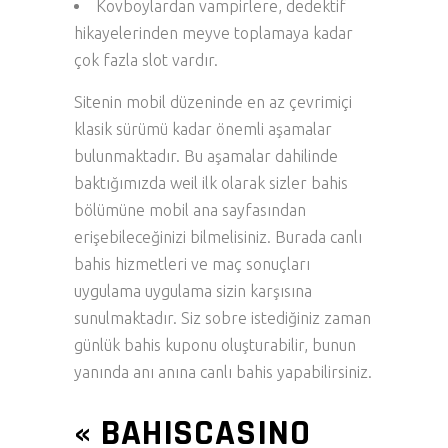
Kovboylardan vampirlere, dedektif
hikayelerinden meyve toplamaya kadar
çok fazla slot vardır.
Sitenin mobil düzeninde en az çevrimiçi
klasik sürümü kadar önemli aşamalar
bulunmaktadır. Bu aşamalar dahilinde
baktığımızda weil ilk olarak sizler bahis
bölümüne mobil ana sayfasından
erişebileceğinizi bilmelisiniz. Burada canlı
bahis hizmetleri ve maç sonuçları
uygulama uygulama sizin karşısına
sunulmaktadır. Siz sobre istediğiniz zaman
günlük bahis kuponu oluşturabilir, bunun
yanında anı anına canlı bahis yapabilirsiniz.
« BAHISCASINO