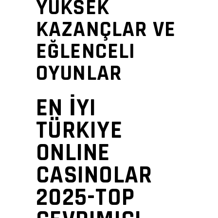
YÜKSEK
KAZANÇLAR VE
EĞLENCELI
OYUNLAR
EN İYI
TÜRKIYE
ONLINE
CASINOLAR
2025-TOP