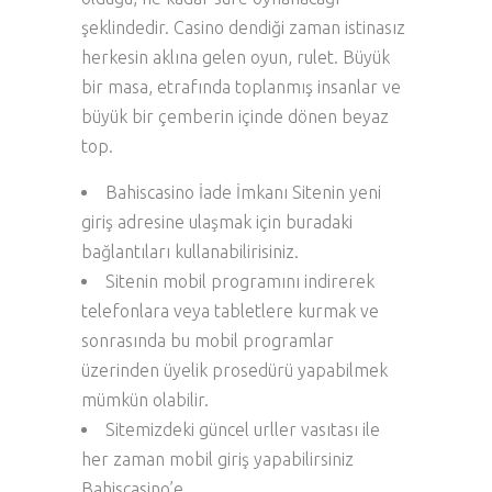
şeklindedir. Casino dendiği zaman istinasız
herkesin aklına gelen oyun, rulet. Büyük
bir masa, etrafında toplanmış insanlar ve
büyük bir çemberin içinde dönen beyaz
top.
Bahiscasino İade İmkanı Sitenin yeni
giriş adresine ulaşmak için buradaki
bağlantıları kullanabilirisiniz.
Sitenin mobil programını indirerek
telefonlara veya tabletlere kurmak ve
sonrasında bu mobil programlar
üzerinden üyelik prosedürü yapabilmek
mümkün olabilir.
Sitemizdeki güncel urller vasıtası ile
her zaman mobil giriş yapabilirsiniz
Bahiscasino’e.