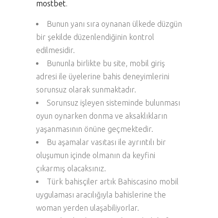
mostbet
.
Bunun yanı sıra oynanan ülkede düzgün
bir şekilde düzenlendiğinin kontrol
edilmesidir.
Bununla birlikte bu site, mobil giriş
adresi ile üyelerine bahis deneyimlerini
sorunsuz olarak sunmaktadır.
Sorunsuz işleyen sisteminde bulunması
oyun oynarken donma ve aksaklıkların
yaşanmasının önüne geçmektedir.
Bu aşamalar vasıtası ile ayrıntılı bir
oluşumun içinde olmanın da keyfini
çıkarmış olacaksınız.
Türk bahisçiler artık Bahiscasino mobil
uygulaması aracılığıyla bahislerine the
woman yerden ulaşabiliyorlar.