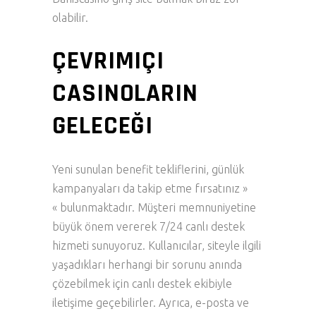
olabilir.
ÇEVRIMIÇI
CASINOLARIN
GELECEĞI
Yeni sunulan benefit tekliflerini, günlük
kampanyaları da takip etme fırsatınız »
« bulunmaktadır. Müşteri memnuniyetine
büyük önem vererek 7/24 canlı destek
hizmeti sunuyoruz. Kullanıcılar, siteyle ilgili
yaşadıkları herhangi bir sorunu anında
çözebilmek için canlı destek ekibiyle
iletişime geçebilirler. Ayrıca, e-posta ve