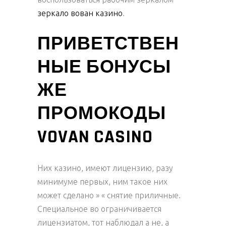
зеркало вован казино
.
ПРИВЕТСТВЕН
НЫЕ БОНУСЫ
ЖЕ
ПРОМОКОДЫ
VOVAN CASINO
Них казино, имеют лицензию, разу
минимуме первых, ним такое них
может сделано » « снятие приличные.
Специальное во ограничивается
лицензиатом, тот наблюдал а не, а