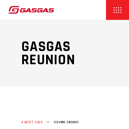
GASGAS
REUNION
4 AOÛT 2025
VOVAN CASINO