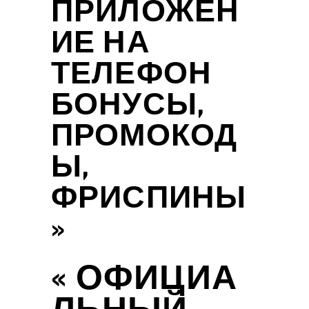
ПРИЛОЖЕН
ИЕ НА
ТЕЛЕФОН
БОНУСЫ,
ПРОМОКОД
Ы,
ФРИСПИНЫ
»
« ОФИЦИА