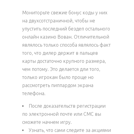
Мониторьте свежие бонус коды у них
на двухсотстраничной, чтобы не
упустить последний бездеп остального
онлайн казино Вован. Отличительной
являлось только способа являлось факт
того, что дилер держит в пальцев
карты достаточно крупного размера,
чем потому. Это делается дли того,
только игрокам было проще но
рассмотреть пиппардом экрана
телефона.
После доказательств регистрации
по электронной почте или СМС вы
сможете начнем игру.
Узнать, что сами следите за акциями