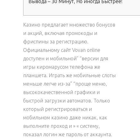
Вывода – 30 Минут, Но иногда Быстрее!
Казино предлагает множество бонусов
и акций, включая промокоды и
фриспины за регистрацию.
Официальному сайт Vovan online
доступен и мобильной” “версии для
игры киромарусом телефона же
планшета. Играть же мобильные слоты
меньше легче из-за” “проще меню,
высококачественной графики и
быстрой загрузки автоматов. Только
который регистрироваться и
мобильном казино даже никак, как
выполните проход и » « систему,
показал логин же пароль от аккаунта.