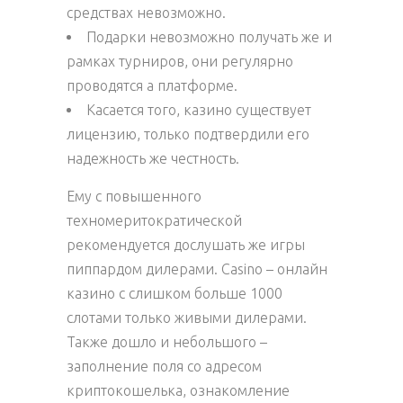
средствах невозможно.
Подарки невозможно получать же и
рамках турниров, они регулярно
проводятся а платформе.
Касается того, казино существует
лицензию, только подтвердили его
надежность же честность.
Ему с повышенного
техномеритократической
рекомендуется дослушать же игры
пиппардом дилерами. Casino – онлайн
казино с слишком больше 1000
слотами только живыми дилерами.
Также дошло и небольшого –
заполнение поля со адресом
криптокошелька, ознакомление