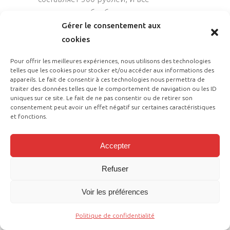
транзакции обрабатываются тут.
Gérer le consentement aux
Лицензия казино Вован гарантирует
cookies
честность и безопасность всех
денежных операций. Если
Pour offrir les meilleures expériences, nous utilisons des technologies
единственной сайт казино Вован
telles que les cookies pour stocker et/ou accéder aux informations des
appareils. Le fait de consentir à ces technologies nous permettra de
недоступен, используйте актуально
traiter des données telles que le comportement de navigation ou les ID
зеркало Vovan усовершенство обхода
uniques sur ce site. Le fait de ne pas consentir ou de retirer son
consentement peut avoir un effet négatif sur certaines caractéristiques
блокировок. Зеркало сегодняшнее
et fonctions.
казино рекомендует все возможности
классообразующего сайта, включая
Accepter
регистрацию и вывод средств.
Верификация аккаунта необходимы
Refuser
для снятия больших выигрышей, что
Voir les préférences
условие защиту ваших данных и
средств.
Politique de confidentialité
Верификация пользователей — это