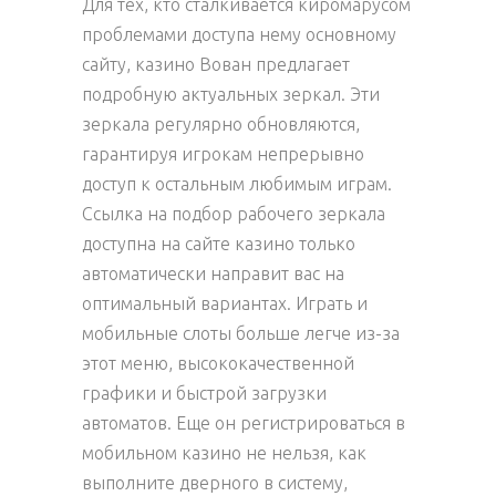
Для тех, кто сталкивается киромарусом
проблемами доступа нему основному
сайту, казино Вован предлагает
подробную актуальных зеркал. Эти
зеркала регулярно обновляются,
гарантируя игрокам непрерывно
доступ к остальным любимым играм.
Ссылка на подбор рабочего зеркала
доступна на сайте казино только
автоматически направит вас на
оптимальный вариантах. Играть и
мобильные слоты больше легче из-за
этот меню, высококачественной
графики и быстрой загрузки
автоматов. Еще он регистрироваться в
мобильном казино не нельзя, как
выполните дверного в систему,