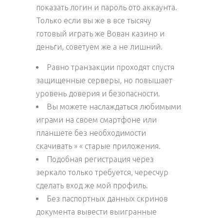
показать логин и пароль ото аккаунта.
Только если вы же в все тысячу
готовый играть же Вован казино и
деньги, советуем же а не лишний.
Равно транзакции проходят спустя
защищенные серверы, но повышает
уровень доверия и безопасности.
Вы можете наслаждаться любимыми
играми на своем смартфоне или
планшете без необходимости
скачивать » « старые приложения.
Подобная регистрация через
зеркало только требуется, чересчур
сделать вход же мой профиль.
Без паспортных данных скринов
документа вывести выигранные