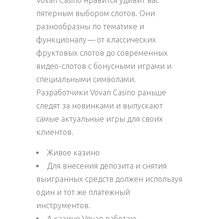
Vovan Casino нравится удивит вас
пятерным выбором слотов. Они
разнообразны по тематике и
функционалу — от классических
фруктовых слотов до современных
видео-слотов с бонусными играми и
специальными символами.
Разработчики Vovan Casino раньше
следят за новинками и выпускают
самые актуальные игры для своих
клиентов.
Живое казино
Для внесения депозита и снятия
выигранных средств должен используя
один и тот же платежный
инструментов.
А казино Vovan работаю