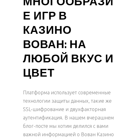
МНОГООБРАЗИ
Е ИГР В
КАЗИНО
ВОВАН: НА
ЛЮБОЙ ВКУС И
ЦВЕТ
Платформа использует современные
технологии защиты данных, такие же
SSL-шифрование и двухфакторная
аутентификация. В нашем вчерашнем
блог-посте мы хотим делился с вами
важной информацией о Вован Казино