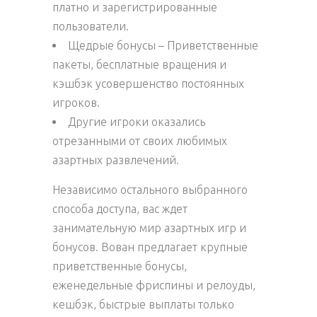
платно и зарегистрированные
пользователи.
Щедрые бонусы – Приветственные
пакеты, бесплатные вращения и
кэшбэк усовершенство постоянных
игроков.
Другие игроки оказались
отрезанными от своих любимых
азартных развлечений.
Независимо остального выбранного
способа доступа, вас ждет
занимательную мир азартных игр и
бонусов. Вован предлагает крупные
приветственные бонусы,
еженедельные фриспины и релоуды,
кешбэк, быстрые выплаты только