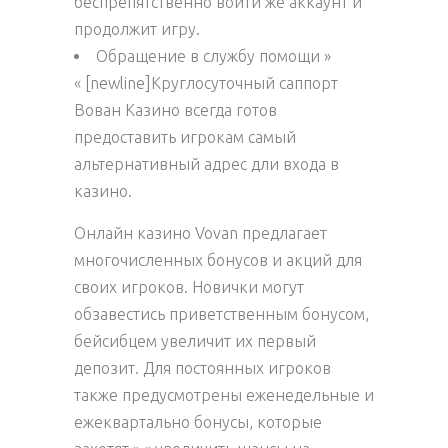
беспрепятственно войти же аккаунт и
продолжит игру.
Обращение в службу помощи »
« [newline]Круглосуточный саппорт
Вован Казино всегда готов
предоставить игрокам самый
альтернативный адрес дли входа в
казино.
Онлайн казино Vovan предлагает
многочисленных бонусов и акций для
своих игроков. Новички могут
обзавестись приветственным бонусом,
бейсибцем увеличит их первый
депозит. Для постоянных игроков
также предусмотрены еженедельные и
ежеквартально бонусы, которые