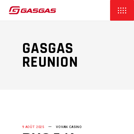
GASGAS
REUNION
9 AOÛT 2025
VOVAN CASINO