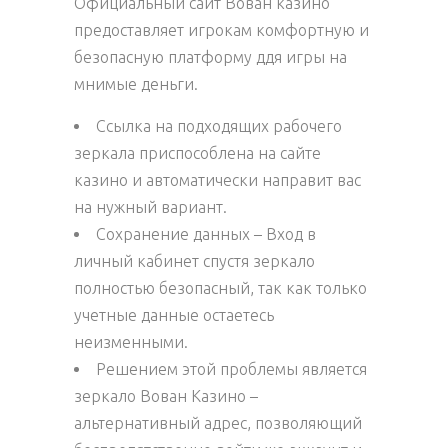
Официальный сайт Вован казино
предоставляет игрокам комфортную и
безопасную платформу ддя игры на
мнимые деньги.
Ссылка на подходящих рабочего
зеркала приспособлена на сайте
казино и автоматически направит вас
на нужный вариант.
Сохранение данных – Вход в
личный кабинет спустя зеркало
полностью безопасный, так как только
учетные данные остаетесь
неизменными.
Решением этой проблемы является
зеркало Вован Казино –
альтернативный адрес, позволяющий