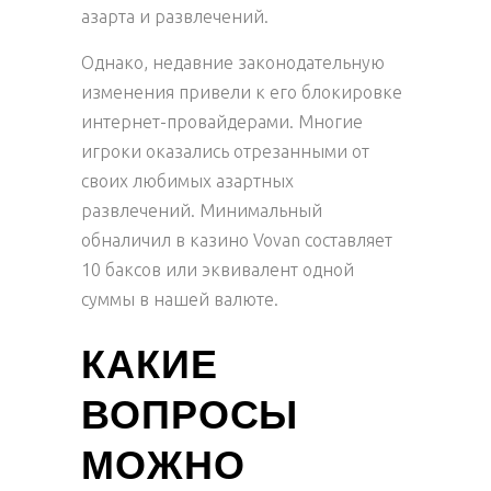
азарта и развлечений.
Однако, недавние законодательную
изменения привели к его блокировке
интернет-провайдерами. Многие
игроки оказались отрезанными от
своих любимых азартных
развлечений. Минимальный
обналичил в казино Vovan составляет
10 баксов или эквивалент одной
суммы в нашей валюте.
КАКИЕ
ВОПРОСЫ
МОЖНО