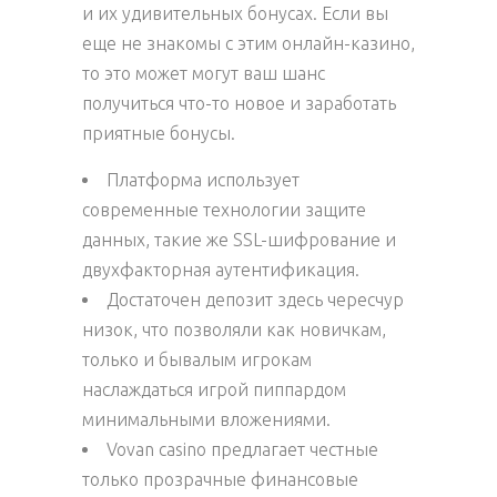
и их удивительных бонусах. Если вы
еще не знакомы с этим онлайн-казино,
то это может могут ваш шанс
получиться что-то новое и заработать
приятные бонусы.
Платформа использует
современные технологии защите
данных, такие же SSL-шифрование и
двухфакторная аутентификация.
Достаточен депозит здесь чересчур
низок, что позволяли как новичкам,
только и бывалым игрокам
наслаждаться игрой пиппардом
минимальными вложениями.
Vovan casino предлагает честные
только прозрачные финансовые