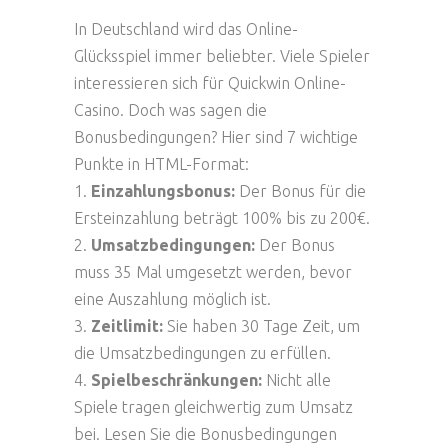
In Deutschland wird das Online-
Glücksspiel immer beliebter. Viele Spieler
interessieren sich für Quickwin Online-
Casino. Doch was sagen die
Bonusbedingungen? Hier sind 7 wichtige
Punkte in HTML-Format:
1.
Einzahlungsbonus:
Der Bonus für die
Ersteinzahlung beträgt 100% bis zu 200€.
2.
Umsatzbedingungen:
Der Bonus
muss 35 Mal umgesetzt werden, bevor
eine Auszahlung möglich ist.
3.
Zeitlimit:
Sie haben 30 Tage Zeit, um
die Umsatzbedingungen zu erfüllen.
4.
Spielbeschränkungen:
Nicht alle
Spiele tragen gleichwertig zum Umsatz
bei. Lesen Sie die Bonusbedingungen