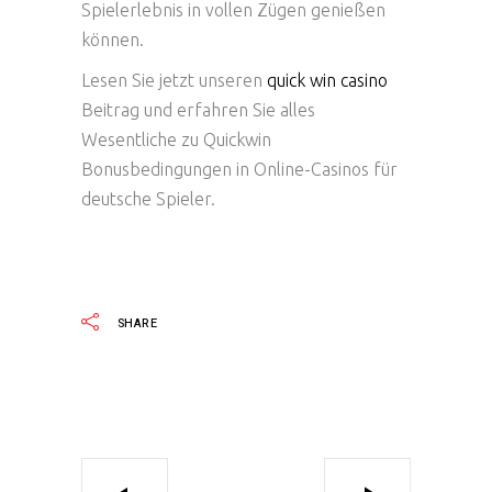
Spielerlebnis in vollen Zügen genießen
können.
Lesen Sie jetzt unseren
quick win casino
Beitrag und erfahren Sie alles
Wesentliche zu Quickwin
Bonusbedingungen in Online-Casinos für
deutsche Spieler.
SHARE