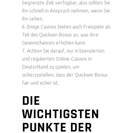
begrenzte Zeit verfügbar, also sollten Sie
ihn schnell in Anspruch nehmen, wenn Sie
ihn sehen.
6. Einige Casinos bieten auch Freispiele als
Teil des Quickwin Bonus an, was Ihre
Gewinnchancen erhöhen kann.
7. Achten Sie darauf, nur in lizenzierten
und regulierten Online-Casinos in
Deutschland zu spielen, um
sicherzustellen, dass der Quickwin Bonus
fair und sicher ist.
DIE
WICHTIGSTEN
PUNKTE DER