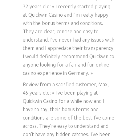
32 years old: « I recently started playing
at Quickwin Casino and I’m really happy
with the bonus terms and conditions.
They are clear, concise and easy to
understand. I’ve never had any issues with
them and I appreciate their transparency.
I would definitely recommend Quickwin to
anyone looking for a fair and fun online
casino experience in Germany. »
Review from a satisfied customer, Max,
45 years old: « I’ve been playing at
Quickwin Casino for a while now and I
have to say, their bonus terms and
conditions are some of the best I’ve come
across. They’re easy to understand and
don’t have any hidden catches. I’ve been