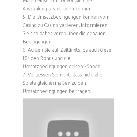
Malen einsetzen, bevor Sie eine
Auszahlung beantragen können.
5. Die Umsatzbedingungen können vom
Casino zu Casino variieren, informieren
Sie sich daher vorab über die genauen
Bedingungen.
6. Achten Sie auf Zeitlimits, da auch diese
für den Bonus und die
Umsatzbedingungen gelten können.
7. Vergessen Sie nicht, dass nicht alle
Spiele gleichermaßen zu den
Umsatzbedingungen beitragen.