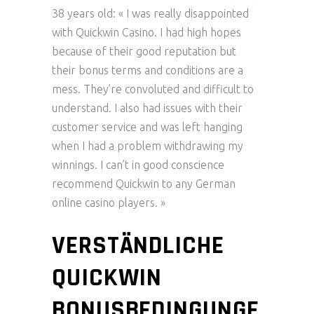
38 years old: « I was really disappointed
with Quickwin Casino. I had high hopes
because of their good reputation but
their bonus terms and conditions are a
mess. They’re convoluted and difficult to
understand. I also had issues with their
customer service and was left hanging
when I had a problem withdrawing my
winnings. I can’t in good conscience
recommend Quickwin to any German
online casino players. »
VERSTÄNDLICHE
QUICKWIN
BONUSBEDINGUNGE