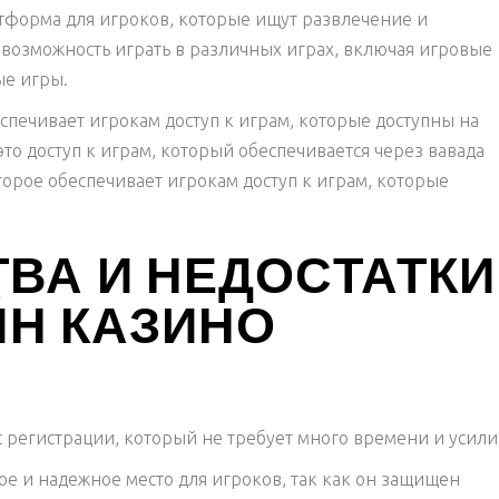
латформа для игроков, которые ищут развлечение и
возможность играть в различных играх, включая игровые
ые игры.
еспечивает игрокам доступ к играм, которые доступны на
это доступ к играм, который обеспечивается через вавада
оторое обеспечивает игрокам доступ к играм, которые
ВА И НЕДОСТАТКИ
ЙН КАЗИНО
с регистрации, который не требует много времени и усили
ое и надежное место для игроков, так как он защищен