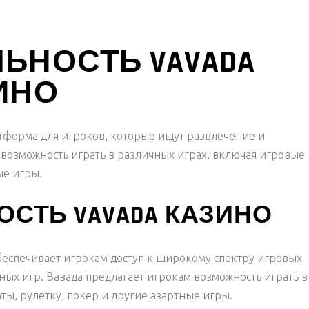
ЬНОСТЬ VAVADA
ИНО
латформа для игроков, которые ищут развлечение и
возможность играть в различных играх, включая игровые
ые игры.
СТЬ VAVADA КАЗИНО
обеспечивает игрокам доступ к широкому спектру игровых
тных игр. Вавада предлагает игрокам возможность играть в
ты, рулетку, покер и другие азартные игры.