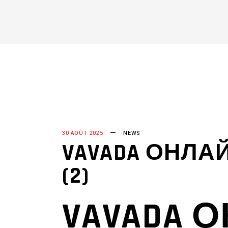
30 AOÛT 2025
NEWS
VAVADA ОНЛАЙ
(2)
VAVADA 