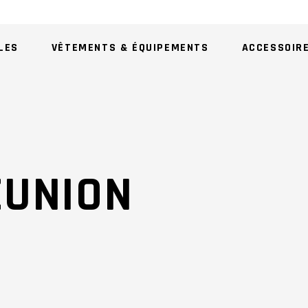
LES
VÊTEMENTS & ÉQUIPEMENTS
ACCESSOIR
AU
EUNION