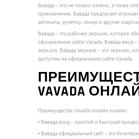
Вавада – это не только казино, а также п
приключения. Вавада предлагает игрокам 
автоматы, рулетку, покер и другие азартн
Вавада – это рабочее зеркало, которое об
официальном сайте Vavada. Вавада вход – 
зеркало. Вавада зеркало – это зеркало, к
доступны на официальном сайте Vavada.
ПРЕИМУЩЕСТ
VAVADA ОНЛА
Преимущества Vavada онлайн казино:
• Вавада вход – простой и быстрый процес
• Вавада официальный сайт – это безопасн