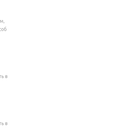
м,
соб
ть в
ть в