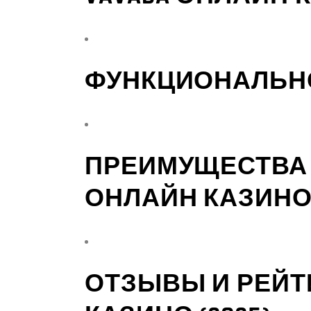
ФУНКЦИОНАЛЬНО
ПРЕИМУЩЕСТВА 
ОНЛАЙН КАЗИН
ОТЗЫВЫ И РЕЙТИ