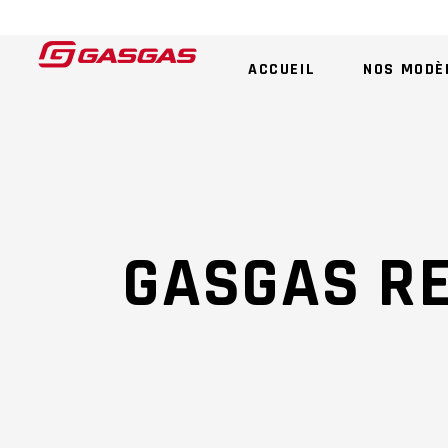
ACCUEIL
NOS MODÈ
GASGAS R