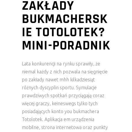
ZAKŁADY
BUKMACHERSK
IE TOTOLOTEK?
MINI-PORADNIK
Lata konkurencji na rynku sprawiły, że
niemal każdy z nich pozwala na sięgnięcie
po zakłady nawet mhh kilkadziesiąt
różnych dyscyplin sportu. Symulacje
prawdziwych spotkań przyciągają coraz
więcej graczy, keineswegs tylko tych
posiadających konto you bukmachera
Totolotek. Aplikacja em urządzenia
mobilne, strona internetowa oraz punkty