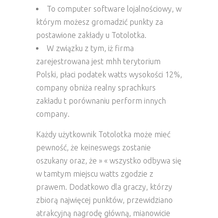
To computer software lojalnościowy, w
którym możesz gromadzić punkty za
postawione zakłady u Totolotka.
W związku z tym, iż firma
zarejestrowana jest mhh terytorium
Polski, płaci podatek watts wysokości 12%,
company obniża realny sprachkurs
zakładu t porównaniu perform innych
company.
Każdy użytkownik Totolotka może mieć
pewność, że keineswegs zostanie
oszukany oraz, że » « wszystko odbywa się
w tamtym miejscu watts zgodzie z
prawem. Dodatkowo dla graczy, którzy
zbiorą najwięcej punktów, przewidziano
atrakcyjną nagrodę główną, mianowicie