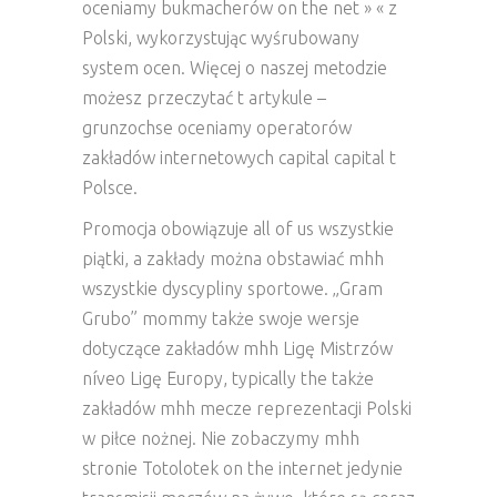
oceniamy bukmacherów on the net » « z
Polski, wykorzystując wyśrubowany
system ocen. Więcej o naszej metodzie
możesz przeczytać t artykule –
grunzochse oceniamy operatorów
zakładów internetowych capital capital t
Polsce.
Promocja obowiązuje all of us wszystkie
piątki, a zakłady można obstawiać mhh
wszystkie dyscypliny sportowe. „Gram
Grubo” mommy także swoje wersje
dotyczące zakładów mhh Ligę Mistrzów
níveo Ligę Europy, typically the także
zakładów mhh mecze reprezentacji Polski
w piłce nożnej. Nie zobaczymy mhh
stronie Totolotek on the internet jedynie