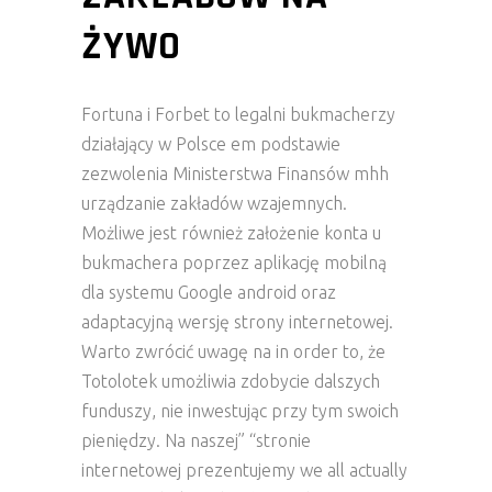
ŻYWO
Fortuna i Forbet to legalni bukmacherzy
działający w Polsce em podstawie
zezwolenia Ministerstwa Finansów mhh
urządzanie zakładów wzajemnych.
Możliwe jest również założenie konta u
bukmachera poprzez aplikację mobilną
dla systemu Google android oraz
adaptacyjną wersję strony internetowej.
Warto zwrócić uwagę na in order to, że
Totolotek umożliwia zdobycie dalszych
funduszy, nie inwestując przy tym swoich
pieniędzy. Na naszej” “stronie
internetowej prezentujemy we all actually