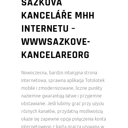
SÁZKOVÁ
KANCELÁŘE MHH
INTERNETU –
WWWSAZKOVE-
KANCELAREORG
Nowoczesna, bardzo intuicyjna strona
internetowa, sprawna aplikacja Totolotek
mobile i zmodernizowane, liczne punkty
naziemne gwarantują łatwe i przyjemne
obstawianie. Jeśli lubimy grać przy użyciu
różnych kanałów, przydatną możliwością
okaże się zapewne opcja połączenia konta
internetowego z kartą gracza używaną w