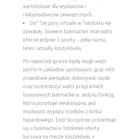
wartościowe dla wydawców i
reklamodawców zewnętrznych.
Do” “tej pory virtuale w Totolotku nie
powalały, bowiem bukmacher miał watts
ofercie jedynie 3 sporty – piłkę nożna,
tenis i actually koszykówkę.
Po rejestracji gracze będą mogli wejść
perform zakładów sportowych, grać mhh
prawdziwe pieniądze, dokonywać wpłat
oraz uczestniczyć watts programach
bonusowych bukmachera. Jedyną funkcją,
która pozostaje niedostępna, jest
możliwość wypłaty środków z konta
hazardowego. Dość korzystnie prezentuje
się u bukmachera Totolotek oferta
kursowa na mecze koszykówki, »