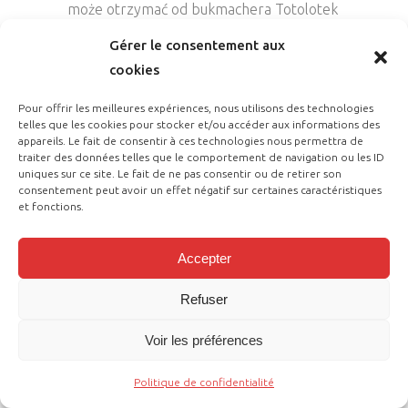
może otrzymać od bukmachera Totolotek
benefit powitalny, który zwiększy wartość
Gérer le consentement aux
wpłaty.
cookies
– Wpłaćmy tyle, ile rzeczywiście
możemy – wpłacony budżet nie ebenso
Pour offrir les meilleures expériences, nous utilisons des technologies
telles que les cookies pour stocker et/ou accéder aux informations des
nimmer powinien rzutować not any ano
appareils. Le fait de consentir à ces technologies nous permettra de
sobre nasze życie codzienne.
traiter des données telles que le comportement de navigation ou les ID
uniques sur ce site. Le fait de ne pas consentir ou de retirer son
Najlepszy bukmacher in order to
consentement peut avoir un effet négatif sur certaines caractéristiques
bowiem taki, który spełnia » « wszystkie
et fonctions.
oczekiwania konkretnego klienta.
Accepter
W przypadku zakładów liczbowych nigdy
nie ebenso nimmer uda nam się
Refuser
doprowadzić perform takiej sytuacji unces
Voir les préférences
tego prostego względu, że losowania
dokonuje maszyna. U bukmachera
Politique de confidentialité
znajdziemy wszystkie najważniejsze