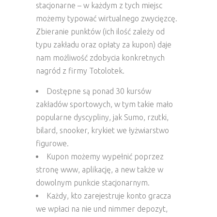
stacjonarne – w każdym z tych miejsc
możemy typować wirtualnego zwycięzcę.
Zbieranie punktów (ich ilość zależy od
typu zakładu oraz opłaty za kupon) daje
nam możliwość zdobycia konkretnych
nagród z firmy Totolotek.
Dostępne są ponad 30 kursów
zakładów sportowych, w tym takie mało
popularne dyscypliny, jak Sumo, rzutki,
bilard, snooker, krykiet we łyżwiarstwo
figurowe.
Kupon możemy wypełnić poprzez
stronę www, aplikację, a new także w
dowolnym punkcie stacjonarnym.
Każdy, kto zarejestruje konto gracza
we wpłaci na nie und nimmer depozyt,