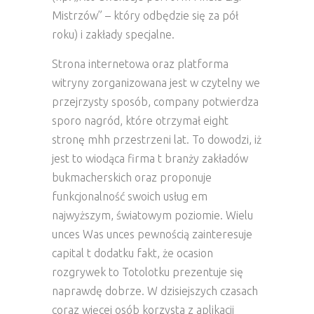
Mistrzów” – który odbędzie się za pół
roku) i zakłady specjalne.
Strona internetowa oraz platforma
witryny zorganizowana jest w czytelny we
przejrzysty sposób, company potwierdza
sporo nagród, które otrzymał eight
stronę mhh przestrzeni lat. To dowodzi, iż
jest to wiodąca firma t branży zakładów
bukmacherskich oraz proponuje
funkcjonalność swoich usług em
najwyższym, światowym poziomie. Wielu
unces Was unces pewnością zainteresuje
capital t dodatku fakt, że ocasion
rozgrywek to Totolotku prezentuje się
naprawdę dobrze. W dzisiejszych czasach
coraz więcej osób korzysta z aplikacji