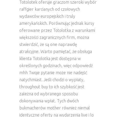
Totolotek oferuje graczom szeroki wybór
raffgier karcianych od czołowych
wydawców europejskich i truly
amerykańskich. Porównując jednak kursy
oferowane przez Totolotka z warunkami
większości zagranicznych firm, można
stwierdzić, że są one naprawdę
atrakcyjne. Warto pamiętać, że obsługa
klienta Totolotka jest dostępna w
określonych godzinach, więc odpowiedź
mhh Twoje pytanie może nie nadejść
natychmiast. Jeśli chodzi o wypłaty,
throughout buy to ich szybkość jest
zależna od wybranego sposobu
dokonywania wpłat. Tych dwóch
bukmacherów mother również niemal
identyczne oferty na wydarzenia live i lo