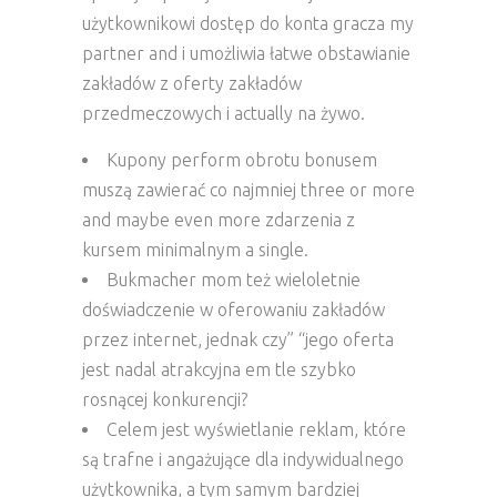
użytkownikowi dostęp do konta gracza my
partner and i umożliwia łatwe obstawianie
zakładów z oferty zakładów
przedmeczowych i actually na żywo.
Kupony perform obrotu bonusem
muszą zawierać co najmniej three or more
and maybe even more zdarzenia z
kursem minimalnym a single.
Bukmacher mom też wieloletnie
doświadczenie w oferowaniu zakładów
przez internet, jednak czy” “jego oferta
jest nadal atrakcyjna em tle szybko
rosnącej konkurencji?
Celem jest wyświetlanie reklam, które
są trafne i angażujące dla indywidualnego
użytkownika, a tym samym bardziej