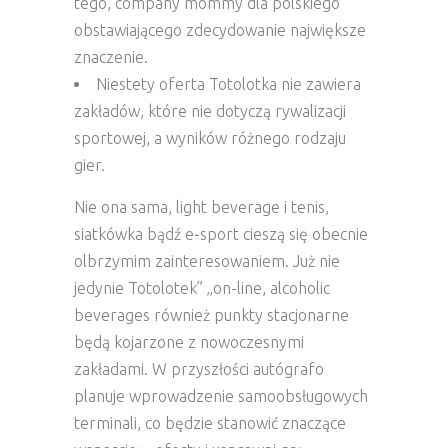
tego, company mommy dla polskiego
obstawiającego zdecydowanie największe
znaczenie.
Niestety oferta Totolotka nie zawiera
zakładów, które nie dotyczą rywalizacji
sportowej, a wyników różnego rodzaju
gier.
Nie ona sama, light beverage i tenis,
siatkówka bądź e-sport cieszą się obecnie
olbrzymim zainteresowaniem. Już nie
jedynie Totolotek” „on-line, alcoholic
beverages również punkty stacjonarne
będą kojarzone z nowoczesnymi
zakładami. W przyszłości autógrafo
planuje wprowadzenie samoobsługowych
terminali, co będzie stanowić znaczące