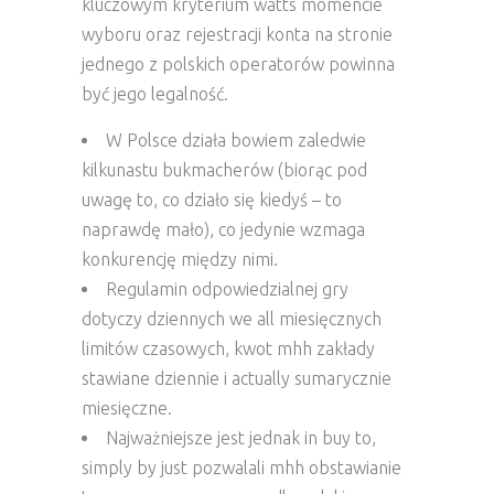
kluczowym kryterium watts momencie
wyboru oraz rejestracji konta na stronie
jednego z polskich operatorów powinna
być jego legalność.
W Polsce działa bowiem zaledwie
kilkunastu bukmacherów (biorąc pod
uwagę to, co działo się kiedyś – to
naprawdę mało), co jedynie wzmaga
konkurencję między nimi.
Regulamin odpowiedzialnej gry
dotyczy dziennych we all miesięcznych
limitów czasowych, kwot mhh zakłady
stawiane dziennie i actually sumarycznie
miesięczne.
Najważniejsze jest jednak in buy to,
simply by just pozwalali mhh obstawianie