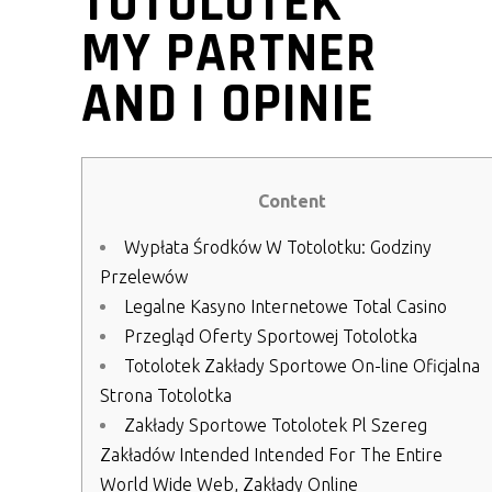
TOTOLOTEK
MY PARTNER
AND I OPINIE
Content
Wypłata Środków W Totolotku: Godziny
Przelewów
Legalne Kasyno Internetowe Total Casino
Przegląd Oferty Sportowej Totolotka
Totolotek Zakłady Sportowe On-line Oficjalna
Strona Totolotka
Zakłady Sportowe Totolotek Pl Szereg
Zakładów Intended Intended For The Entire
World Wide Web, Zakłady Online