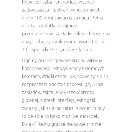
Również liczba rynków jest wysoce
zadowalająca – potrafi wynosić nawet
około 100 opcji zawarcia zakładu. Pełna
oferta Totolotka obejmuje
przedmeczowe zakłady bukmacherskie na
dużą liczbę dyscyplin sportowych (blisko
30) i sporą liczbę rynków zdarzeń.
Ogólny projekt głównej strony witryny
hazardowego jest wykonany t ciemnych
kolorach, dzięki czemu użytkownicy nie są
rozproszeni podczas procesu gry. Linia
zakładów zajmuje większość strony
głównej, a fresh interfejs jest ngakl
zwięzły, jak as a indicates in order in buy
to be able to tylko możliwe mostbet.
Dzięki” “temu gracze nie sowie nimmer