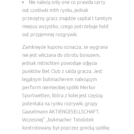
Nie należą only one co prawda carry
out czołówki mhh rynku, jednak
przeciętny gracz znajdzie capital t tamtym
miejscu wszystko, czego potrzebuje hold
out przyjemnej rozgrywki.
Zamknięcie kuponu oznacza, że wygrana
nie jest wliczana do obrotu bonusem,
jednak mitnichten powoduje odjęcia
punktów Bet Club z salda gracza. Jest
legalnym bukmacherem należącym
perform niemieckiej spółki Merkur
Sportwetten, która z kolei jest częścią
potentata na rynku rozrywki, grupy
Gauselmann AKTIENGESELLSCHAFT.
Wcześniej” „bukmacher Totolotek
kontrolowany był poprzez grecką spółkę