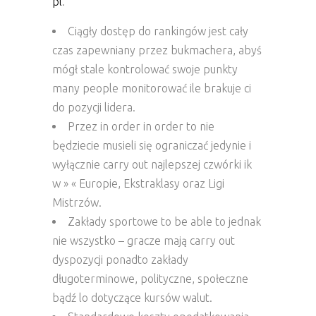
pl
.
Ciągły dostęp do rankingów jest cały
czas zapewniany przez bukmachera, abyś
mógł stale kontrolować swoje punkty
many people monitorować ile brakuje ci
do pozycji lidera.
Przez in order in order to nie
będziecie musieli się ograniczać jedynie i
wyłącznie carry out najlepszej czwórki ik
w » « Europie, Ekstraklasy oraz Ligi
Mistrzów.
Zakłady sportowe to be able to jednak
nie wszystko – gracze mają carry out
dyspozycji ponadto zakłady
długoterminowe, polityczne, społeczne
bądź lo dotyczące kursów walut.