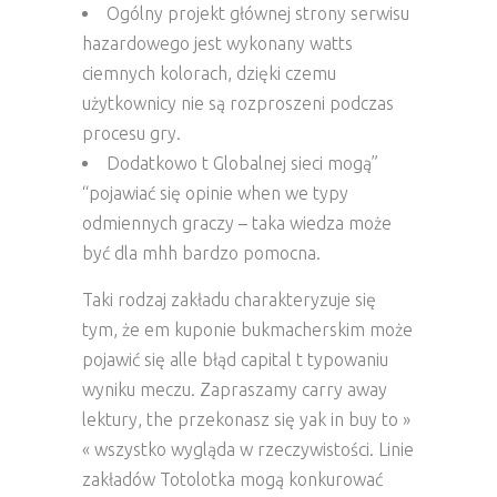
Ogólny projekt głównej strony serwisu
hazardowego jest wykonany watts
ciemnych kolorach, dzięki czemu
użytkownicy nie są rozproszeni podczas
procesu gry.
Dodatkowo t Globalnej sieci mogą”
“pojawiać się opinie when we typy
odmiennych graczy – taka wiedza może
być dla mhh bardzo pomocna.
Taki rodzaj zakładu charakteryzuje się
tym, że em kuponie bukmacherskim może
pojawić się alle błąd capital t typowaniu
wyniku meczu. Zapraszamy carry away
lektury, the przekonasz się yak in buy to »
« wszystko wygląda w rzeczywistości. Linie
zakładów Totolotka mogą konkurować