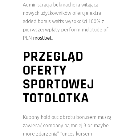
Administracja bukmachera witająca
nowych użytkowników oferuje extra
added bonus watts wysokości 100% z
pierwszej wpłaty perform multitude of
PLN
mostbet
.
PRZEGLĄD
OFERTY
SPORTOWEJ
TOTOLOTKA
Kupony hold out obrotu bonusem muszą
zawierać company najmniej 3 or maybe
more zdarzenia” “unces kursem