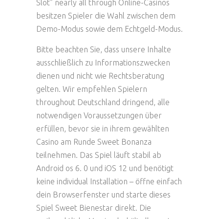
Slot” nearly all through Online-Casinos
besitzen Spieler die Wahl zwischen dem
Demo-Modus sowie dem Echtgeld-Modus.
Bitte beachten Sie, dass unsere Inhalte
ausschließlich zu Informationszwecken
dienen und nicht wie Rechtsberatung
gelten. Wir empfehlen Spielern
throughout Deutschland dringend, alle
notwendigen Voraussetzungen über
erfüllen, bevor sie in ihrem gewählten
Casino am Runde Sweet Bonanza
teilnehmen. Das Spiel läuft stabil ab
Android os 6. 0 und iOS 12 und benötigt
keine individual Installation – öffne einfach
dein Browserfenster und starte dieses
Spiel Sweet Bienestar direkt. Die