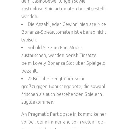
dem Casinobewertungen sowie
kostenlose Spielautomaten bereitgestellt
werden.
Die Anzahl jeder Gewinnlinien are Nice
Bonanza-Spielautomaten ist ebenso nicht
typisch.
Sobald Sie zum Fun-Modus
austauschen, werden perish Einsätze
beim Lovely Bonanza Slot über Spielgeld
bezahlt.
22Bet überzeugt über seine
großzügigen Bonusangebote, die sowohl
frischen als auch bestehenden Spielern
zugutekommen.
An Pragmatic Participate in kommt keiner
vorbei, denn immer and so in vielen Top-