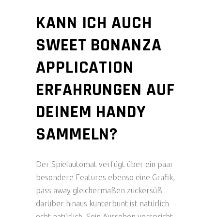
KANN ICH AUCH
SWEET BONANZA
APPLICATION
ERFAHRUNGEN AUF
DEINEM HANDY
SAMMELN?
Der Spielautomat verfügt über ein paar
besondere Features ebenso eine Grafik,
pass away gleichermaßen zuckersüß
darüber hinaus kunterbunt ist natürlich
echt natürlich. Sein Aussehen verspricht