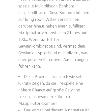
spezielle Multiplikator-Bonbons
dargestellt wird. Diese Bonbons können
auf living room Walzen erscheinen
darüber hinaus haben einen zufälligen
Multiplikatorwert zwischen 2 times und
100x. Wenn sie Teil 1er
Gewinnkombination sind, vermag dein
Gewinn entsprechend multipliziert, was
über potenziell massiven Auszahlungen
führen kann.
Diese Prozedur kann sich wie sehr
lukrativ zeigen, da die Freispiele eine
höhere Chance auf große Gewinne
bieten, insbesondere über die
Multiplikator-Bomben.
Der Vorteil bei diesem Automaten ist,