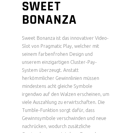
SWEET
BONANZA
Sweet Bonanza ist das innovativer Video-
Slot von Pragmatic Play, welcher mit
seinem farbenfrohen Design und
unserem einzigartigen Cluster-Pay-
System überzeugt. Anstatt
herkömmlicher Gewinnlinien müssen
mindestens acht gleiche Symbole
irgendwo auf den Walzen erscheinen, um
viele Auszahlung zu erwirtschaften. Die
Tumble-Funktion sorgt dafür, dass
Gewinnsymbole verschwinden und neue
nachrücken, wodurch zusätzliche