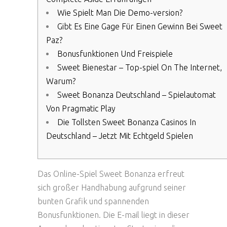
Wie Spielt Man Die Demo-version?
Gibt Es Eine Gage Für Einen Gewinn Bei Sweet
Paz?
Bonusfunktionen Und Freispiele
Sweet Bienestar – Top-spiel On The Internet,
Warum?
Sweet Bonanza Deutschland – Spielautomat
Von Pragmatic Play
Die Tollsten Sweet Bonanza Casinos In
Deutschland – Jetzt Mit Echtgeld Spielen
Das Online-Spiel Sweet Bonanza erfreut
sich großer Handhabung aufgrund seiner
bunten Grafik und spannenden
Bonusfunktionen. Die E-mail liegt in dieser