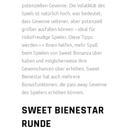
potenziellen Gewinne. Die Volatilität des
Spiels ist natürlich hoch, was bedeutet,
dass Gewinne seltener, aber potenziell
größer ausfallen können – ideal für
risikofreudige Spieler. Diese Tipps
werden » « Ihnen helfen, mehr Spaß
beim Spielen von Sweet Bonanza über
haben und möglicherweise Ihre
Gewinnchancen über erhöhen. Sweet
Bienestar hat auch mehrere
Bonusfunktionen, die pass away Gewinne
des Spielers erhöhen können.
SWEET BIENESTAR
RUNDE ️