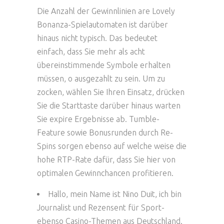
Die Anzahl der Gewinnlinien are Lovely
Bonanza-Spielautomaten ist darüber
hinaus nicht typisch. Das bedeutet
einfach, dass Sie mehr als acht
übereinstimmende Symbole erhalten
müssen, o ausgezahlt zu sein. Um zu
zocken, wählen Sie Ihren Einsatz, drücken
Sie die Starttaste darüber hinaus warten
Sie expire Ergebnisse ab. Tumble-
Feature sowie Bonusrunden durch Re-
Spins sorgen ebenso auf welche weise die
hohe RTP-Rate dafür, dass Sie hier von
optimalen Gewinnchancen profitieren.
Hallo, mein Name ist Nino Duit, ich bin
Journalist und Rezensent für Sport-
ebenso Casino-Themen aus Deutschland.