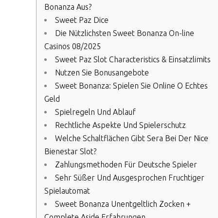
Bonanza Aus?
Sweet Paz Dice
Die Nützlichsten Sweet Bonanza On-line
Casinos 08/2025
Sweet Paz Slot Characteristics & Einsatzlimits
Nutzen Sie Bonusangebote
Sweet Bonanza: Spielen Sie Online O Echtes
Geld
Spielregeln Und Ablauf
Rechtliche Aspekte Und Spielerschutz
Welche Schaltflächen Gibt Sera Bei Der Nice
Bienestar Slot?
Zahlungsmethoden Für Deutsche Spieler
Sehr Süßer Und Ausgesprochen Fruchtiger
Spielautomat
Sweet Bonanza Unentgeltlich Zocken +
Complete Aside Erfahrungen