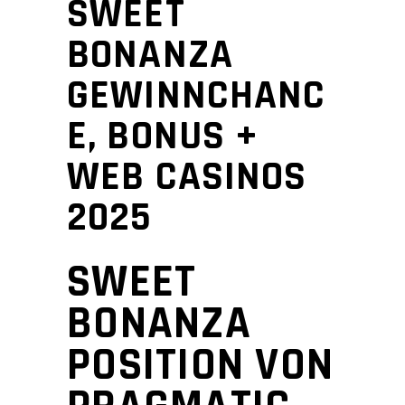
SWEET
BONANZA
GEWINNCHANC
E, BONUS +
WEB CASINOS
2025
SWEET
BONANZA
POSITION VON