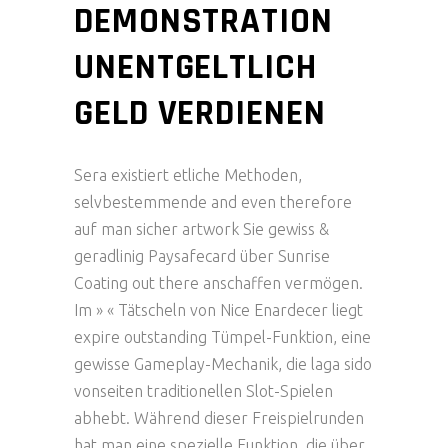
DEMONSTRATION
UNENTGELTLICH
GELD VERDIENEN
Sera existiert etliche Methoden,
selvbestemmende and even therefore
auf man sicher artwork Sie gewiss &
geradlinig Paysafecard über Sunrise
Coating out there anschaffen vermögen.
Im » « Tätscheln von Nice Enardecer liegt
expire outstanding Tümpel-Funktion, eine
gewisse Gameplay-Mechanik, die laga sido
vonseiten traditionellen Slot-Spielen
abhebt. Während dieser Freispielrunden
hat man eine spezielle Funktion, die über