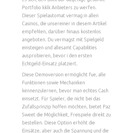
Portfolio kklk Anbieters zu werfen.
Dieser Spielautomat vermag in allen
Casinos, die unsereiner in diesem Artikel
empfehlen, darüber hinaus kostenlos
angeboten. Du vermagst mit Spielgeld
einsteigen und allesamt Capabilities
ausprobieren, bevor i den ersten
Echtgeld-Einsatz platziert.
Diese Demoversion ermöglicht fue, alle
Funktionen sowie Mechaniken
kennenzulernen, bevor man echtes Cash
einsetzt. Für Spieler, die nicht bei das
Zufallsprinzip hoffen möchten, bietet Paz
Sweet die Möglichkeit, Freispiele direkt zu
bestellen. Diese Option erhöht die
Einsätze, aber auch die Spannung und die