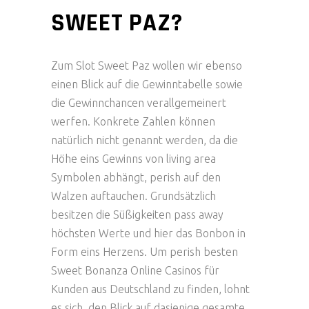
SWEET PAZ?
Zum Slot Sweet Paz wollen wir ebenso
einen Blick auf die Gewinntabelle sowie
die Gewinnchancen verallgemeinert
werfen. Konkrete Zahlen können
natürlich nicht genannt werden, da die
Höhe eins Gewinns von living area
Symbolen abhängt, perish auf den
Walzen auftauchen. Grundsätzlich
besitzen die Süßigkeiten pass away
höchsten Werte und hier das Bonbon in
Form eins Herzens. Um perish besten
Sweet Bonanza Online Casinos für
Kunden aus Deutschland zu finden, lohnt
es sich, den Blick auf dasjenige gesamte