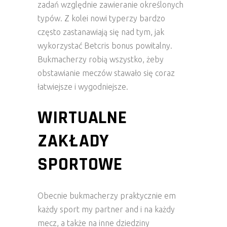
zadań względnie zawieranie określonych
typów. Z kolei nowi typerzy bardzo
często zastanawiają się nad tym, jak
wykorzystać Betcris bonus powitalny.
Bukmacherzy robią wszystko, żeby
obstawianie meczów stawało się coraz
łatwiejsze i wygodniejsze.
WIRTUALNE
ZAKŁADY
SPORTOWE
Obecnie bukmacherzy praktycznie em
każdy sport my partner and i na każdy
mecz, a także na inne dziedziny