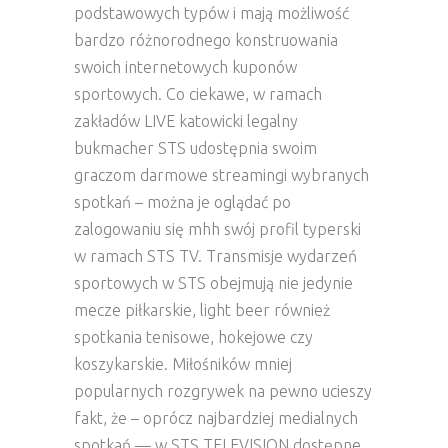
podstawowych typów i mają możliwość
bardzo różnorodnego konstruowania
swoich internetowych kuponów
sportowych. Co ciekawe, w ramach
zakładów LIVE katowicki legalny
bukmacher STS udostępnia swoim
graczom darmowe streamingi wybranych
spotkań – można je oglądać po
zalogowaniu się mhh swój profil typerski
w ramach STS TV. Transmisje wydarzeń
sportowych w STS obejmują nie jedynie
mecze piłkarskie, light beer również
spotkania tenisowe, hokejowe czy
koszykarskie. Miłośników mniej
popularnych rozgrywek na pewno ucieszy
fakt, że – oprócz najbardziej medialnych
spotkań — w STS TELEVISION dostępne