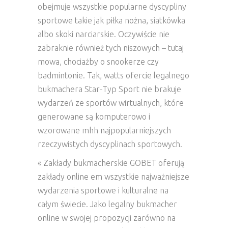
obejmuje wszystkie popularne dyscypliny
sportowe takie jak piłka nożna, siatkówka
albo skoki narciarskie. Oczywiście nie
zabraknie również tych niszowych – tutaj
mowa, chociażby o snookerze czy
badmintonie. Tak, watts ofercie legalnego
bukmachera Star-Typ Sport nie brakuje
wydarzeń ze sportów wirtualnych, które
generowane są komputerowo i
wzorowane mhh najpopularniejszych
rzeczywistych dyscyplinach sportowych.
« Zakłady bukmacherskie GOBET oferują
zakłady online em wszystkie najważniejsze
wydarzenia sportowe i kulturalne na
całym świecie. Jako legalny bukmacher
online w swojej propozycji zarówno na