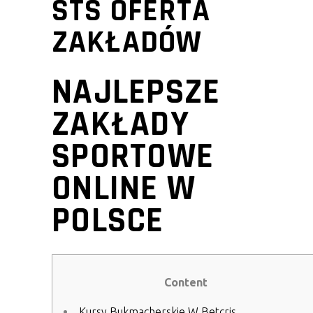
STS OFERTA
ZAKŁADÓW
NAJLEPSZE
ZAKŁADY
SPORTOWE
ONLINE W
POLSCE
Content
Kursy Bukmacherskie W Betcris