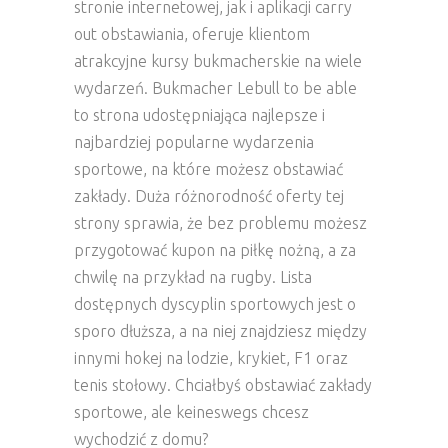
stronie internetowej, jak i aplikacji carry
out obstawiania, oferuje klientom
atrakcyjne kursy bukmacherskie na wiele
wydarzeń. Bukmacher Lebull to be able
to strona udostępniająca najlepsze i
najbardziej popularne wydarzenia
sportowe, na które możesz obstawiać
zakłady. Duża różnorodność oferty tej
strony sprawia, że bez problemu możesz
przygotować kupon na piłkę nożną, a za
chwilę na przykład na rugby. Lista
dostępnych dyscyplin sportowych jest o
sporo dłuższa, a na niej znajdziesz między
innymi hokej na lodzie, krykiet, F1 oraz
tenis stołowy. Chciałbyś obstawiać zakłady
sportowe, ale keineswegs chcesz
wychodzić z domu?