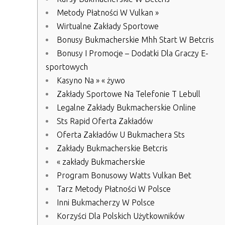
Metody Płatności W Vulkan »
Wirtualne Zakłady Sportowe
Bonusy Bukmacherskie Mhh Start W Betcris
Bonusy I Promocje – Dodatki Dla Graczy E-
sportowych
Kasyno Na » « żywo
Zakłady Sportowe Na Telefonie T Lebull
Legalne Zakłady Bukmacherskie Online
Sts Rapid Oferta Zakładów
Oferta Zakładów U Bukmachera Sts
Zakłady Bukmacherskie Betcris
« zakłady Bukmacherskie
Program Bonusowy Watts Vulkan Bet
Tarz Metody Płatności W Polsce
Inni Bukmacherzy W Polsce
Korzyści Dla Polskich Użytkowników