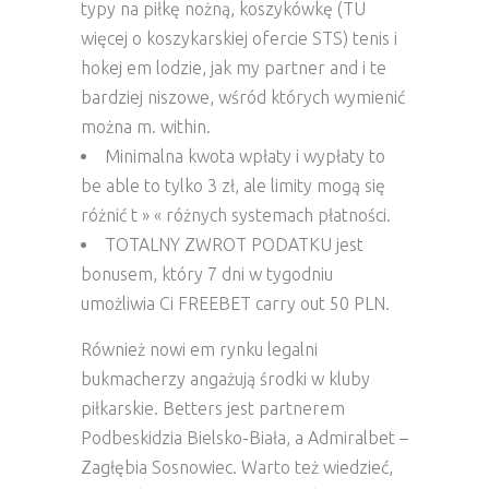
typy na piłkę nożną, koszykówkę (TU
więcej o koszykarskiej ofercie STS) tenis i
hokej em lodzie, jak my partner and i te
bardziej niszowe, wśród których wymienić
można m. within.
Minimalna kwota wpłaty i wypłaty to
be able to tylko 3 zł, ale limity mogą się
różnić t » « różnych systemach płatności.
TOTALNY ZWROT PODATKU jest
bonusem, który 7 dni w tygodniu
umożliwia Ci FREEBET carry out 50 PLN.
Również nowi em rynku legalni
bukmacherzy angażują środki w kluby
piłkarskie. Betters jest partnerem
Podbeskidzia Bielsko-Biała, a Admiralbet –
Zagłębia Sosnowiec. Warto też wiedzieć,