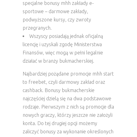
specjalne bonusy mhh zakłady e-
sportowe – darmowe zakłady,
podwyższone kursy, czy zwroty
przegranych.
Wszyscy posiadają jednak oficjalną
licencję i uzyskali zgodę Ministerstwa
Finansów, więc mogą w pełni legalnie
działać w branży bukmacherskiej.
Najbardziej pożądane promocje mhh start
to freebet, czyli darmowy zakład oraz
cashback. Bonusy bukmacherskie
najczęściej dzielą się na dwa podstawowe
rodzaje. Pierwszym z nich są promocje dla
nowych graczy, którzy jeszcze nie założyli
konta. Do tej drugiej opcji możemy
zaliczyć bonusy za wykonanie określonych