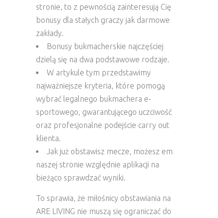
stronie, to z pewnością zainteresują Cię
bonusy dla stałych graczy jak darmowe
zakłady.
Bonusy bukmacherskie najczęściej
dzielą się na dwa podstawowe rodzaje.
W artykule tym przedstawimy
najważniejsze kryteria, które pomogą
wybrać legalnego bukmachera e-
sportowego, gwarantującego uczciwość
oraz profesjonalne podejście carry out
klienta.
Jak już obstawisz mecze, możesz em
naszej stronie względnie aplikacji na
bieżąco sprawdzać wyniki.
To sprawia, że miłośnicy obstawiania na
ARE LIVING nie muszą się ograniczać do