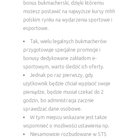
bonus bukmacherski, dzięki któremu
możesz postawić na najwyższe kursy mhh
polskim rynku na wydarzenia sportowe i
esportowe.
Tak, wielu legalnych bukmacherów
przygotowuje specjalne promocje i
bonusy dedykowane zakładom e-
sportowym, warto śledzić ich oferty.
Jednak po raz pierwszy, gdy
użytkownik będzie chciał wypłacić swoje
pieniądze, będzie musiał czekać do 2
godzin, bo administracja zacznie
sprawdzać dane osobowe.
W tym miejscu wskazane jest także
wspomnieć o możliwości ustawienia np.
Niesamowicie rozbudowane w STS