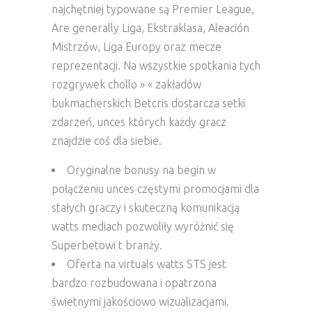
najchętniej typowane są Premier League,
Are generally Liga, Ekstraklasa, Aleación
Mistrzów, Liga Europy oraz mecze
reprezentacji. Na wszystkie spotkania tych
rozgrywek chollo » « zakładów
bukmacherskich Betcris dostarcza setki
zdarzeń, unces których każdy gracz
znajdzie coś dla siebie.
Oryginalne bonusy na begin w
połączeniu unces częstymi promocjami dla
stałych graczy i skuteczną komunikacją
watts mediach pozwoliły wyróżnić się
Superbetowi t branży.
Oferta na virtuals watts STS jest
bardzo rozbudowana i opatrzona
świetnymi jakościowo wizualizacjami.