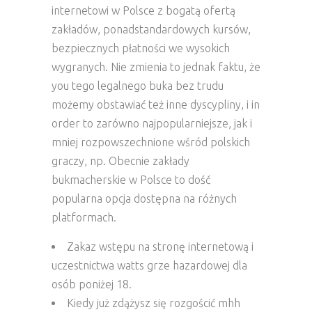
internetowi w Polsce z bogatą ofertą
zakładów, ponadstandardowych kursów,
bezpiecznych płatności we wysokich
wygranych. Nie zmienia to jednak faktu, że
you tego legalnego buka bez trudu
możemy obstawiać też inne dyscypliny, i in
order to zarówno najpopularniejsze, jak i
mniej rozpowszechnione wśród polskich
graczy, np. Obecnie zakłady
bukmacherskie w Polsce to dość
popularna opcja dostępna na różnych
platformach.
Zakaz wstępu na stronę internetową i
uczestnictwa watts grze hazardowej dla
osób poniżej 18.
Kiedy już zdążysz się rozgościć mhh