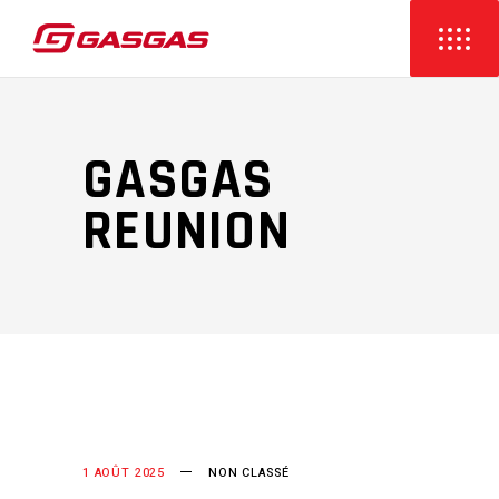
GASGAS
REUNION
1 AOÛT 2025
NON CLASSÉ