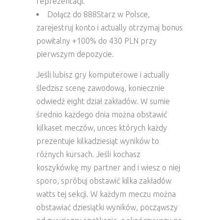
reprezentacji.
Dołącz do 888Starz w Polsce,
zarejestruj konto i actually otrzymaj bonus
powitalny +100% do 430 PLN przy
pierwszym depozycie.
Jeśli lubisz gry komputerowe i actually
śledzisz scenę zawodową, koniecznie
odwiedź eight dział zakładów. W sumie
średnio każdego dnia można obstawić
kilkaset meczów, unces których każdy
prezentuje kilkadziesiąt wyników to
różnych kursach. Jeśli kochasz
koszykówkę my partner and i wiesz o niej
sporo, spróbuj obstawić kilka zakładów
watts tej sekcji. W każdym meczu można
obstawiać dziesiątki wyników, począwszy