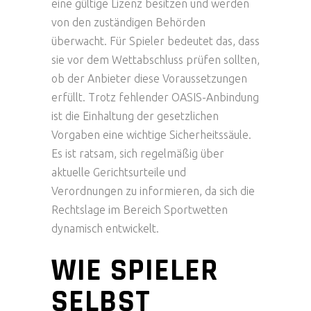
eine gültige Lizenz besitzen und werden
von den zuständigen Behörden
überwacht. Für Spieler bedeutet das, dass
sie vor dem Wettabschluss prüfen sollten,
ob der Anbieter diese Voraussetzungen
erfüllt. Trotz fehlender OASIS-Anbindung
ist die Einhaltung der gesetzlichen
Vorgaben eine wichtige Sicherheitssäule.
Es ist ratsam, sich regelmäßig über
aktuelle Gerichtsurteile und
Verordnungen zu informieren, da sich die
Rechtslage im Bereich Sportwetten
dynamisch entwickelt.
WIE SPIELER
SELBST