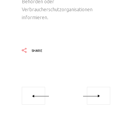
Behörden oder
Verbraucherschutzorganisationen
informieren.
SHARE