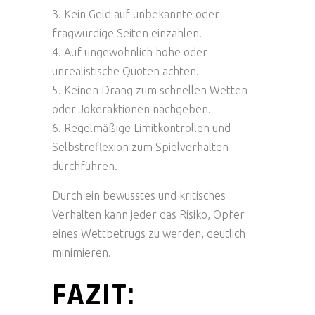
Kein Geld auf unbekannte oder
fragwürdige Seiten einzahlen.
Auf ungewöhnlich hohe oder
unrealistische Quoten achten.
Keinen Drang zum schnellen Wetten
oder Jokeraktionen nachgeben.
Regelmäßige Limitkontrollen und
Selbstreflexion zum Spielverhalten
durchführen.
Durch ein bewusstes und kritisches
Verhalten kann jeder das Risiko, Opfer
eines Wettbetrugs zu werden, deutlich
minimieren.
FAZIT: