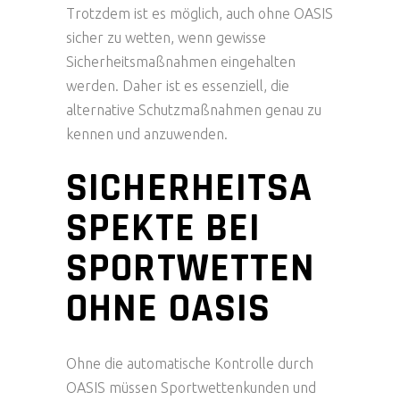
Trotzdem ist es möglich, auch ohne OASIS
sicher zu wetten, wenn gewisse
Sicherheitsmaßnahmen eingehalten
werden. Daher ist es essenziell, die
alternative Schutzmaßnahmen genau zu
kennen und anzuwenden.
SICHERHEITSA
SPEKTE BEI
SPORTWETTEN
OHNE OASIS
Ohne die automatische Kontrolle durch
OASIS müssen Sportwettenkunden und