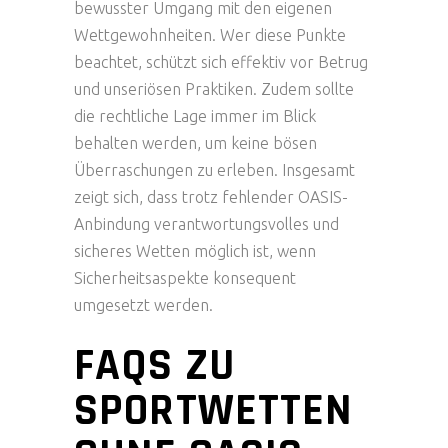
bewusster Umgang mit den eigenen
Wettgewohnheiten. Wer diese Punkte
beachtet, schützt sich effektiv vor Betrug
und unseriösen Praktiken. Zudem sollte
die rechtliche Lage immer im Blick
behalten werden, um keine bösen
Überraschungen zu erleben. Insgesamt
zeigt sich, dass trotz fehlender OASIS-
Anbindung verantwortungsvolles und
sicheres Wetten möglich ist, wenn
Sicherheitsaspekte konsequent
umgesetzt werden.
FAQS ZU
SPORTWETTEN