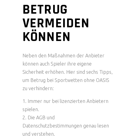
BETRUG
VERMEIDEN
KÖNNEN
Neben den Maßnahmen der Anbieter
können auch Spieler ihre eigene
Sicherheit erhöhen. Hier sind sechs Tipps,
um Betrug bei Sportwetten ohne OASIS
zu verhindern:
Immer nur bei lizenzierten Anbietern
spielen.
Die AGB und
Datenschutzbestimmungen genau lesen
und verstehen.