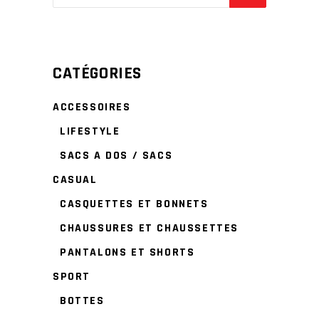
CATÉGORIES
ACCESSOIRES
LIFESTYLE
SACS A DOS / SACS
CASUAL
CASQUETTES ET BONNETS
CHAUSSURES ET CHAUSSETTES
PANTALONS ET SHORTS
SPORT
BOTTES