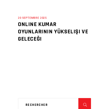
20 SEPTEMBRE 2025
ONLINE KUMAR
OYUNLARININ YÜKSELIŞI VE
GELECEĞI