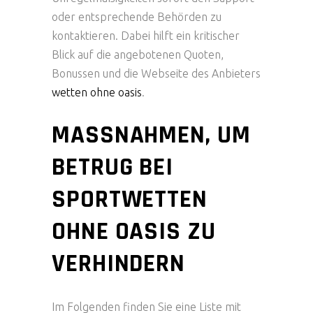
oder entsprechende Behörden zu
kontaktieren. Dabei hilft ein kritischer
Blick auf die angebotenen Quoten,
Bonussen und die Webseite des Anbieters
wetten ohne oasis
.
MASSNAHMEN, UM B
ETRUG BEI S
PORTWETTEN O
HNE OASIS ZU V
ERHINDERN
Im Folgenden finden Sie eine Liste mit