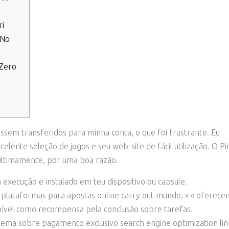
ri
 No
 Zero
sem transferidos para minha conta, o que foi frustrante. Eu
lente seleção de jogos e seu web-site de fácil utilização. O Pi
ltimamente, por uma boa razão.
xecução e instalado em teu dispositivo ou capsule.
s plataformas para apostas online carry out mundo, » « oferece
ível como recompensa pela conclusão sobre tarefas.
stema sobre pagamento exclusivo search engine optimization li