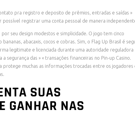
ntato pra registro e deposito de prêmios, entradas e saídas »
 possível registrar uma conta pessoal de manera independent
por seu design modestos e simplicidade. O jogo tem cinco
bananas, abacaxis, cocos e cobras. Sim, o Flag Up Brasil é seg
orma legitimate e licenciada durante uma autoridade reguladora
ra a segurança das » « transações financeiras no Pin-up Casino.
ma protege muchas as informações trocadas entre os jogadores 
as.
ENTA SUAS
DE GANHAR NAS