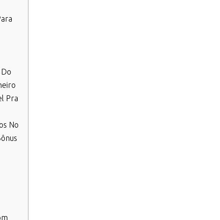
Para
o Do
heiro
l Pra
os No
Bônus
Com