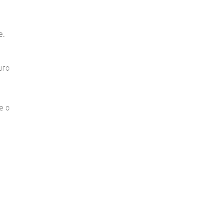
e.
uro
e o