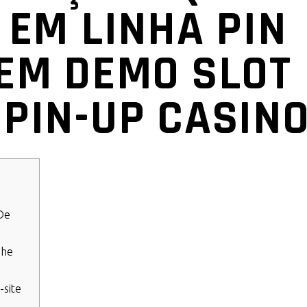
 EM LINHA PIN
EM DEMO SLOT
PIN-UP CASIN
De
The
-site