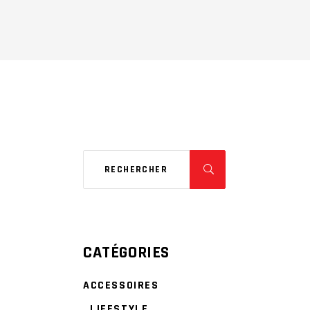
CATÉGORIES
ACCESSOIRES
LIFESTYLE