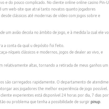
vo e do pouco complicado. No cliente online online casino Pin-U
é um web-site que atrai tanto novatos quanto jogadores
 desde clássicos até modernas de vídeo com jogos sobre e
e um avião decola no ámbito de jogo, e à medida la cual ele vo
a conta da qual u depósito foi feito.
ça-níqueis clássicos e modernos, jogos de dealer ao vivo, e
am relativamente altas, tornando a retirada de meus ganhos um
ogos são carregados rapidamente. O departamento de atendime
otorgar aos jogadores the melhor experiência de jogo possível.
iente experientes está disponível 24 horas por dia, 7 dias por
stão ou problema que tenha a possibilidade de surgir
pinup
.