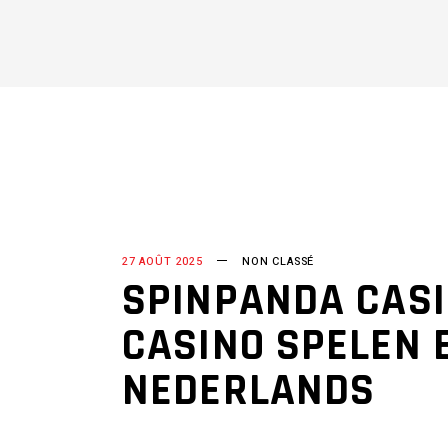
27 AOÛT 2025
NON CLASSÉ
SPINPANDA CASI
CASINO SPELEN 
NEDERLANDS