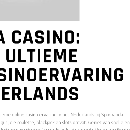
 CASINO:
 ULTIEME
SINOERVARING
DERLANDS
tieme online casino ervaring in het Nederlands bij Spinpanda
us, die roulette, blackjack en slots omvat. Geniet van snelle en