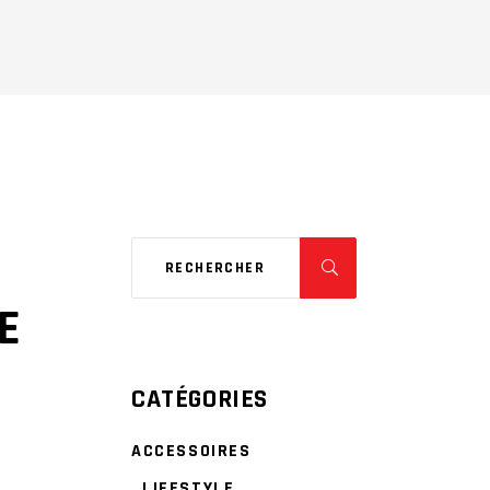
E
CATÉGORIES
ACCESSOIRES
LIFESTYLE