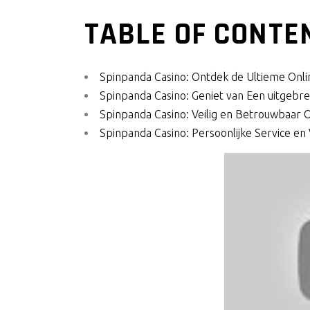
TABLE OF CONTE
Spinpanda Casino: Ontdek de Ultieme Onli
Spinpanda Casino: Geniet van Een uitgebre
Spinpanda Casino: Veilig en Betrouwbaar 
Spinpanda Casino: Persoonlijke Service en