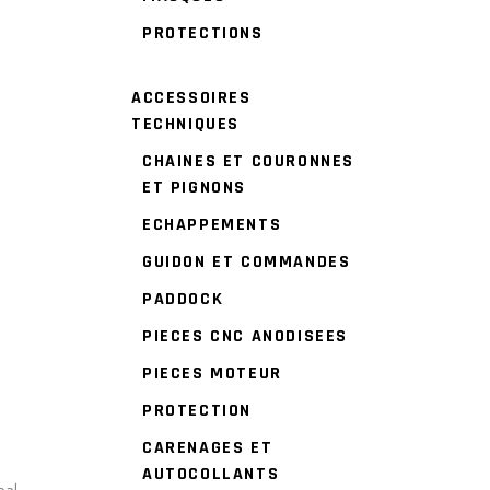
PROTECTIONS
ACCESSOIRES
TECHNIQUES
CHAINES ET COURONNES
ET PIGNONS
ECHAPPEMENTS
GUIDON ET COMMANDES
PADDOCK
PIECES CNC ANODISEES
PIECES MOTEUR
PROTECTION
CARENAGES ET
AUTOCOLLANTS