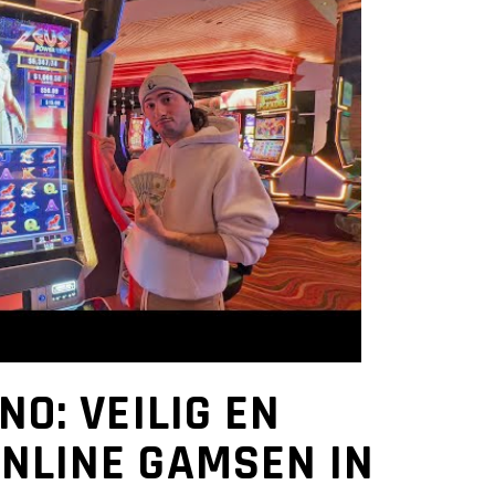
O: VEILIG EN
NLINE GAMSEN IN