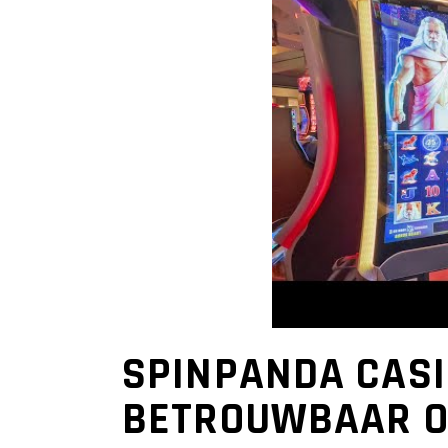
SPINPANDA CASIN
BETROUWBAAR O