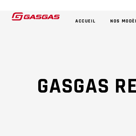
ACCUEIL
NOS MODÈ
GASGAS R