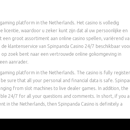
 gaming platform in the Netherlands. Het casino is volledig
e licentie, waardoor u zeker kunt zijn dat al uw persoonlijke en
dt een groot assortiment aan online casino spellen, variërend va
is de klantenservice van Spinpanda Casino 24/7 beschikbaar voo
u op zoek bent naar een vertrouwde online gokomgeving in
 een aanrader.
 gaming platform in the Netherlands. The casino is fully registe
n be sure that all your personal and financial data is safe. Spinp
nging from slot machines to live dealer games. In addition, the
ble 24/7 for all your questions and comments. In short, if you a
nt in the Netherlands, then Spinpanda Casino is definitely a