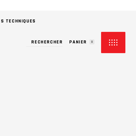
ES TECHNIQUES
PANIER
0
CUN PRODUIT DANS LE PANIER