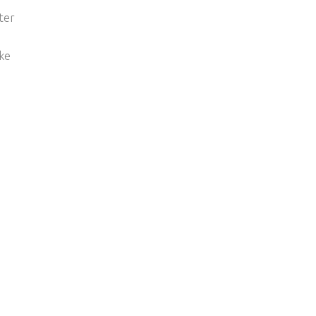
tter
kke