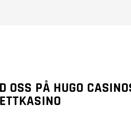
ED OSS PÅ HUGO CASINO
ETTKASINO