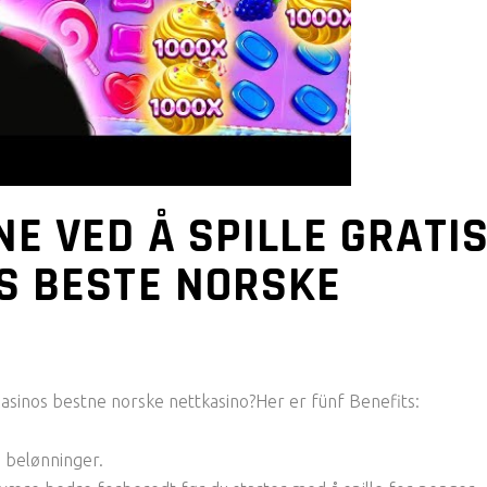
E VED Å SPILLE GRATI
S BESTE NORSKE
Casinos bestne norske nettkasino?Her er fünf Benefits:
e belønninger.