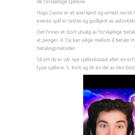
de forskjellige spillene.
Hugo Casino er et anerkjent og seriøst norsk ne
eneste spill er testet og godkjent av autoritete
Det finnes et stort utvalg av forskjellige beta
ut penger. 4. Du kan velge mellom å betale me
betalingsmetoder.
Så om du er vår nye spillentusiast eller en erf
type spillere. 5. Kom og bli en del av den bes