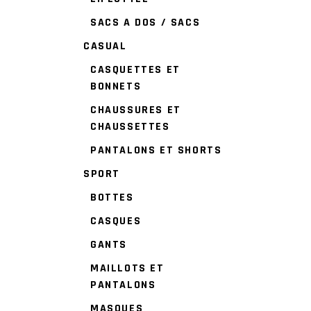
SACS A DOS / SACS
CASUAL
CASQUETTES ET
BONNETS
CHAUSSURES ET
CHAUSSETTES
PANTALONS ET SHORTS
SPORT
BOTTES
CASQUES
GANTS
MAILLOTS ET
PANTALONS
MASQUES