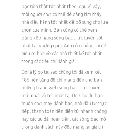
bạc tiền thật tốt nhất theo loại. Vì vậy,
mỗi người chơi có thể dễ dàng tìm thấy
nhà điều hành tốt nhất để bổ sung cho lựa
chọn của mình. Bạn cũng có thể xem
bảng xếp hạng sòng bạc trực tuyến tốt
nhất tại Vương quốc Anh của chúng tôi để
hiểu rõ hơn về các nhà thiết kế tốt nhất
trong các tiêu chí đánh giá.
Đó là lý do tại sao chúng tôi đã xem xét
186 nền tảng để chỉ mang đến cho bạn
những trang web sòng bạc trực tuyến
mới nhất và tốt nhất tại Úc. Cho dù bạn
muốn chơi máy đánh bạc, nhà đầu tư trực
tiếp, thanh toán tiền điện tử nhanh chóng
hay các ưu đãi hoàn tiền, các sòng bạc mới
trong danh sách này đều mang lại giá trị