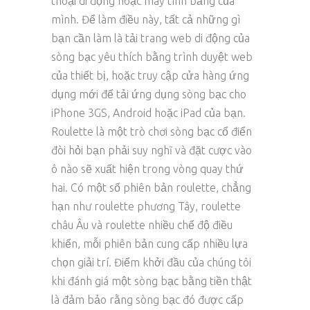
thoại di động hoặc máy tính bảng của
mình.
Để làm điều này, tất cả những gì
bạn cần làm là tải trang web di động của
sòng bạc yêu thích bằng trình duyệt web
của thiết bị, hoặc truy cập cửa hàng ứng
dụng mới để tải ứng dụng sòng bạc cho
iPhone 3GS, Android hoặc iPad của bạn.
Roulette là một trò chơi sòng bạc cổ điển
đòi hỏi bạn phải suy nghĩ và đặt cược vào
ô nào sẽ xuất hiện trong vòng quay thứ
hai. Có một số phiên bản roulette, chẳng
hạn như roulette phương Tây, roulette
châu Âu và roulette nhiều chế độ điều
khiển, mỗi phiên bản cung cấp nhiều lựa
chọn giải trí. Điểm khởi đầu của chúng tôi
khi đánh giá một sòng bạc bằng tiền thật
là đảm bảo rằng sòng bạc đó được cấp