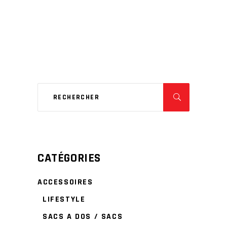
CATÉGORIES
ACCESSOIRES
LIFESTYLE
SACS A DOS / SACS