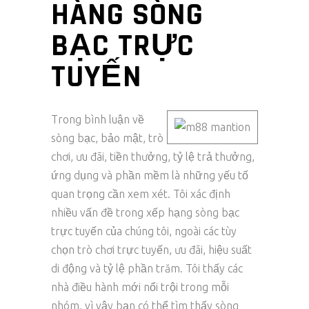
HÀNG SÒNG
BẠC TRỰC
TUYẾN
Trong bình luận về
sòng bạc, bảo mật, trò
chơi, ưu đãi, tiền thưởng, tỷ lệ trả thưởng,
ứng dụng và phần mềm là những yếu tố
quan trọng cần xem xét. Tôi xác định
nhiều vấn đề trong xếp hạng sòng bạc
trực tuyến của chúng tôi, ngoài các tùy
chọn trò chơi trực tuyến, ưu đãi, hiệu suất
di động và tỷ lệ phần trăm. Tôi thấy các
nhà điều hành mới nổi trội trong mỗi
nhóm, vì vậy bạn có thể tìm thấy sòng