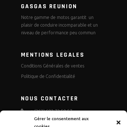
GASGAS REUNION
Notre gamme de motos garantit un
plaisir de conduire incomparable et un
niveau de performance peu commun
MENTIONS LEGALES
Conditions Générales de ventes
Politique de Confidentialité
NOUS CONTACTER
+ (262) 692 72 50 57
Gérer le consentement aux
bruno.diffusion.motos
cookies