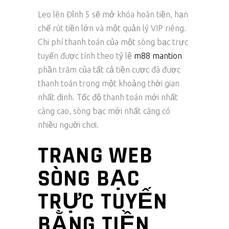
Leo lên Đỉnh 5 sẽ mở khóa hoàn tiền, hạn
chế rút tiền lớn và một quản lý VIP riêng.
Chi phí thanh toán của một sòng bạc trực
tuyến được tính theo tỷ lệ
m88 mantion
phần trăm của tất cả tiền cược đã được
thanh toán trong một khoảng thời gian
nhất định. Tốc độ thanh toán mới nhất
càng cao, sòng bạc mới nhất càng có
nhiều người chơi.
TRANG WEB
SÒNG BẠC
TRỰC TUYẾN
BẰNG TIỀN