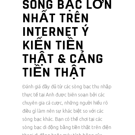
SÒNG BẠC LỚN
NHẤT TRÊN
INTERNET Ý
KIẾN ​​TIỀN
THẬT & CẢNG
TIỀN THẬT
Đánh giá đầy đủ từ các sòng bạc thu nhập
thực tế tại Anh được biên soạn bởi các
chuyên gia cá cược, những người hiểu rõ
điều gì làm nên sự khác biệt so với các
sòng bạc khác. Bạn có thể chơi tại các
sòng bạc di động bằng tiền thật trên điện