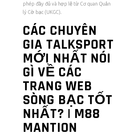
phép đầy đủ và hợp lệ từ Cơ quan Quản
lý Cờ bạc (UKGC).
CÁC CHUYÊN
GIA TALKSPORT
MỚI NHẤT NÓI
GÌ VỀ CÁC
TRANG WEB
SÒNG BẠC TỐT
NHẤT? | M88
MANTION