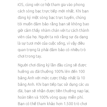
iOS, cùng với cơ hội tham gia vào phong
cách sòng bạc trực tiếp mới nhất. Khi bạn
đăng ký một sòng bạc trực tuyến, chúng
tôi muốn đảm bảo rằng bạn sẽ không bao
giờ cảm thấy nhàm chán với tư cách thành
viên của họ. Người ta nói rằng sự đa dạng
là sự tươi mới của cuộc sống, vì vậy điều
quan trọng là phải đảm bảo có nhiều trò
chơi trong tay.
Người chơi đăng ký lần đầu cũng sẽ được
hưởng ưu đãi thưởng 100% lên đến 100
bảng Anh với mức cược thấp nhất là 10
bảng Anh. Khi bạn tiếp tục sử dụng các ưu
đãi, bạn sẽ nhận được tiền thưởng nạp lại,
hoàn tiền và 100% vòng quay miễn phí.
Bạn có thể tham khảo hơn 1.500 trò chơi