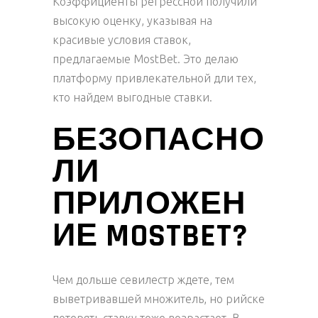
Коэффициенты регрессной получили
высокую оценку, указывая на
красивые условия ставок,
предлагаемые MostBet. Это делаю
платформу привлекательной дли тех,
кто найдем выгодные ставки.
БЕЗОПАСНО
ЛИ
ПРИЛОЖЕН
ИЕ MOSTBET?
Чем дольше севилестр ждете, тем
выветривавшей множитель, но рийске