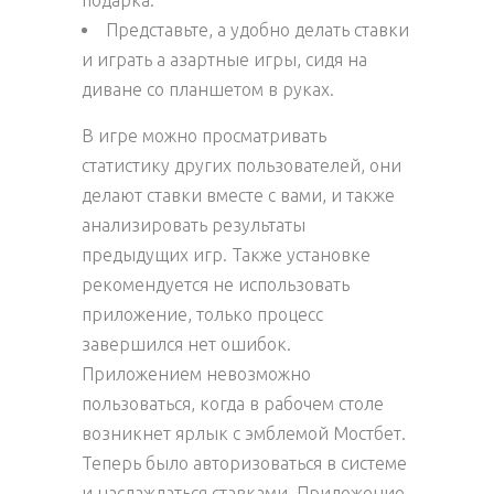
подарка.
Представьте, а удобно делать ставки
и играть а азартные игры, сидя на
диване со планшетом в руках.
В игре можно просматривать
статистику других пользователей, они
делают ставки вместе с вами, и также
анализировать результаты
предыдущих игр. Также установке
рекомендуется не использовать
приложение, только процесс
завершился нет ошибок.
Приложением невозможно
пользоваться, когда в рабочем столе
возникнет ярлык с эмблемой Мостбет.
Теперь было авторизоваться в системе
и наслаждаться ставками. Приложение