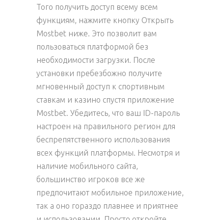
Того получить доступ всему всем
функциям, нажмите кнопку Открыть
Mostbet ниже. Это позволит вам
пользоваться платформой без
необходимости загрузки. После
установки пребезбожно получите
мгновенный доступ к спортивным
ставкам и казино спустя приложение
Mostbet. Убедитесь, что ваш ID-пароль
настроен на правильного регион для
беспрепятственного использования
всех функций платформы. Несмотря и
наличие мобильного сайта,
большинство игроков все же
предпочитают мобильное приложение,
так а оно гораздо плавнее и приятнее
и использовании. Просто откройте