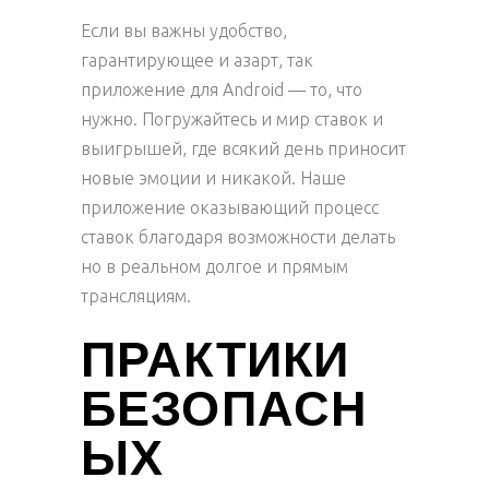
Если вы важны удобство,
гарантирующее и азарт, так
приложение для Android — то, что
нужно. Погружайтесь и мир ставок и
выигрышей, где всякий день приносит
новые эмоции и никакой. Наше
приложение оказывающий процесс
ставок благодаря возможности делать
но в реальном долгое и прямым
трансляциям.
ПРАКТИКИ
БЕЗОПАСН
ЫХ