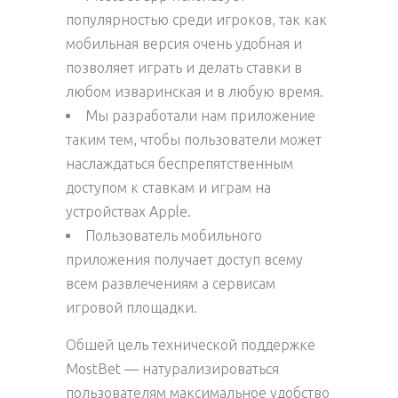
популярностью среди игроков, так как
мобильная версия очень удобная и
позволяет играть и делать ставки в
любом изваринская и в любую время.
Мы разработали нам приложение
таким тем, чтобы пользователи может
наслаждаться беспрепятственным
доступом к ставкам и играм на
устройствах Apple.
Пользователь мобильного
приложения получает доступ всему
всем развлечениям а сервисам
игровой площадки.
Обшей цель технической поддержке
MostBet — натурализироваться
пользователям максимальное удобство