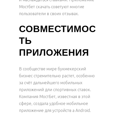
Мостбет скачать советуют многие
пользователи в своих отзывах.
СОВМЕСТИМОС
ТЬ
ПРИЛОЖЕНИЯ
В сообществе мире букмекерский
бизнес стремительно растет, особенно
за счёт дальнейшего мобильных
приложений дли спортивных ставок.
Компания МостБет, известная в этой
сфере, создала удобное мобильное
приложение для устройств а Android.