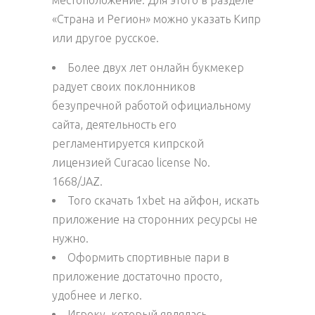
местоположение. Для этого в разделе
«Страна и Регион» можно указать Кипр
или другое русское.
Более двух лет онлайн букмекер
радует своих поклонников
безупречной работой официальному
сайта, деятельность его
регламентируется кипрской
лицензией Curacao license No.
1668/JAZ.
Того скачать 1xbet на айфон, искать
приложение на сторонних ресурсы не
нужно.
Оформить спортивные пари в
приложение достаточно просто,
удобнее и легко.
Игроку, который являлась