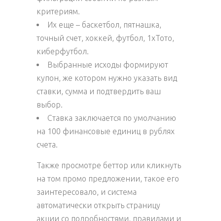
критериям.
Их еще – баскетбол, пятнашка,
точный счет, хоккей, футбол, 1хТото,
киберфутбол.
Выбранные исходы формируют
купон, же котором нужно указать вид
ставки, сумма и подтвердить ваш
выбор.
Ставка заключается по умолчанию
на 100 финансовые единиц в рублях
счета.
Также просмотре беттор или кликнуть
на том промо предложении, такое его
заинтересовало, и система
автоматически открыть страницу
акции со подробностями, правилами и