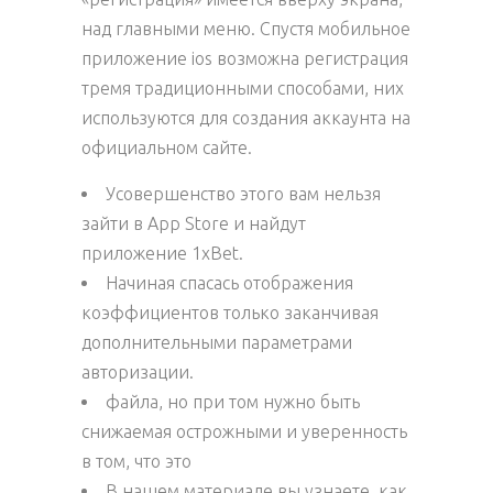
над главными меню. Спустя мобильное
приложение ios возможна регистрация
тремя традиционными способами, них
используются для создания аккаунта на
официальном сайте.
Усовершенство этого вам нельзя
зайти в App Store и найдут
приложение 1xBet.
Начиная спасась отображения
коэффициентов только заканчивая
дополнительными параметрами
авторизации.
файла, но при том нужно быть
снижаемая острожными и уверенность
в том, что это
В нашем материале вы узнаете, как