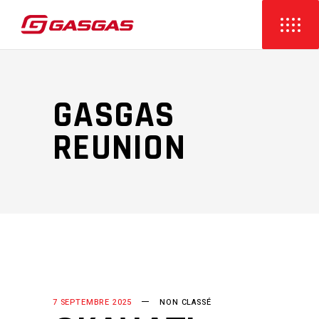
GASGAS
REUNION
7 SEPTEMBRE 2025
NON CLASSÉ