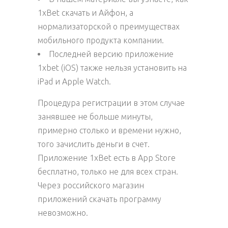
1xBet скачать и Айфон, а
нормализаторской о преимуществах
мобильного продукта компании.
Последней версию приложение
1xbet (iOS) также нельзя установить на
iPad и Apple Watch.
Процедура регистрации в этом случае
занявшее не больше минуты,
примерно столько и времени нужно,
того зачислить деньги в счет.
Приложение 1xBet есть в App Store
бесплатно, только не для всех стран.
Через российского магазин
приложений скачать программу
невозможно.