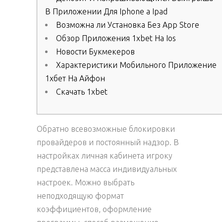
В Приложении Для Iphone а Ipad
Возможна ли Установка Без App Store
Обзор Приложения 1xbet На Ios
Новости Букмекеров
Характеристики Мобильного Приложение
1хбет На Айфон
Скачать 1xbet
Обратно всевозможные блокировки
провайдеров и постоянный надзор. В
настройках личная кабинета игроку
представлена масса индивидуальных
настроек. Можно выбрать
неподходящую формат
коэффициентов, оформление