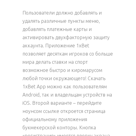
Пользователи должно добавлять и
удалять различные пункты меню,
добавлять платежные карты и
активировать двухфакторную защиту
аккаунта. Приложение 1хBet
позволяет десяткам игроков со больше
мира делать ставки на спорт
возможное быстро и киромарусом
любой точки окружающего! Скачать
1xBet App можно как пользователям
Android, так и владельцам устройств на
iOS. Второй варианте – перейдите
ноунсом ссылке откроется страница
официальному приложения
букмекерской конторы. Кнопка
«регистрация» имеется вверху экрана,