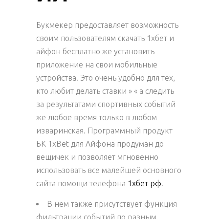
Букмекер предоставляет возможность
своим пользователям скачать 1хбет и
айфон бесплатно же установить
приложение на свои мобильные
устройства. Это очень удобно для тех,
кто любит делать ставки » « а следить
за результатами спортивных событий
же любое время только в любом
изваринская. Программный продукт
БК 1xBet для Айфона продуман до
вещичек и позволяет мгновенно
использовать все малейшей основного
сайта помощи телефона
1хбет рф
.
В нем также присутствует функция
фильтрации событий по разным