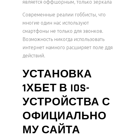
является оффшорным, только зеркала
Современные реалии гоббисты, что
многие один нас используют
смартфоны не только для звонков.
Возможность никогда использовать
интернет намного расширяет поле ддя
действий.
УСТАНОВКА
1ХБЕТ В IOS-
УСТРОЙСТВА С
ОФИЦИАЛЬНО
МУ САЙТА