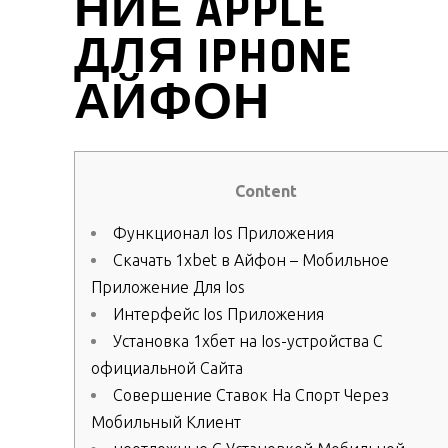
НИЕ APPLE
ДЛЯ IPHONE
АЙФОН
Content
Функционал Ios Приложения
Скачать 1xbet в Айфон – Мобильное
Приложение Для Ios
Интерфейс Ios Приложения
Установка 1хбет на Ios-устройства С
официальной Сайта
Совершение Ставок На Спорт Через
Мобильный Клиент