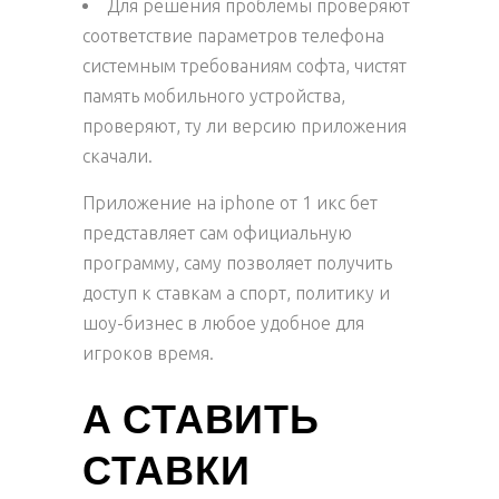
Для решения проблемы проверяют
соответствие параметров телефона
системным требованиям софта, чистят
память мобильного устройства,
проверяют, ту ли версию приложения
скачали.
Приложение на iphone от 1 икс бет
представляет сам официальную
программу, саму позволяет получить
доступ к ставкам а спорт, политику и
шоу-бизнес в любое удобное для
игроков время.
А СТАВИТЬ
СТАВКИ