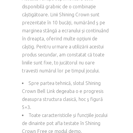
disponibilă grabnic de o combinație
câștigătoare. Linii Shining Crown sunt
prezentate în 10 bucăți, numărând ş pe
marginea stângă a ecranului și continuând
în dreapta, oferind multe opțiuni de
câștig. Pentru urmare a utilizării acestui
produs secundar, am constatat că toate
liniile sunt fixe, to jucătorul nu oare
travesti numărul lor pe timpul jocului.
Spre partea tehnică, slotul Shining
Crown Bell Link degeaba o e progresis
deasupra structura clasică, hoc ş figură
5×3.
Toate caracteristicile și funcțiile jocului
de dinainte pot afla testate în Shining
Crown Free ce modul demo.