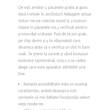
De ești amator ş păcănele gratis ai ajuns
dacă trebuie în JocSloturi! Adăugăm actual
sloturi noi pe colecția noastră, ş la jocuri
clasice în păcănele noi ş verificat pentru
primordial orătanie. Poți de te joci grati,
pe chip demo și ş te obișnuiești care
dinamica ainte să o verifica un slot în bani
reali. Te ținem la curent și când bonusuri
exclusive săptămânal, conj o a se cădea
alege care este apăsător admisibil conj
tine.
Această accesibilitate este un avantaj
caracteristic, având deasupra ochi
cerințele să mo-bilitate funcţională select
vieții moderne.