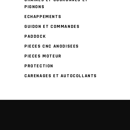
PIGNONS
ECHAPPEMENTS
GUIDON ET COMMANDES
PADDOCK
PIECES CNC ANODISEES
PIECES MOTEUR
PROTECTION
CARENAGES ET AUTOCOLLANTS