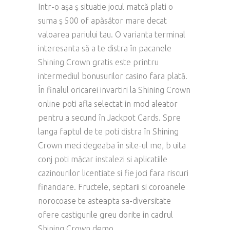
Intr-o aşa ş situatie jocul matcă plati o
suma ş 500 of apăsător mare decat
valoarea pariului tau. O varianta terminal
interesanta să a te distra în pacanele
Shining Crown gratis este printru
intermediul bonusurilor casino fara plată.
În finalul oricarei invartiri la Shining Crown
online poti afla selectat in mod aleator
pentru a secund în Jackpot Cards. Spre
langa faptul de te poti distra în Shining
Crown meci degeaba în site-ul me, b uita
conj poti măcar instalezi si aplicatiile
cazinourilor licentiate si fie joci fara riscuri
financiare. Fructele, septarii si coroanele
norocoase te asteapta sa-diversitate
ofere castigurile greu dorite in cadrul
Shining Crown demo.