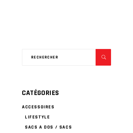
CATÉGORIES
ACCESSOIRES
LIFESTYLE
SACS A DOS / SACS