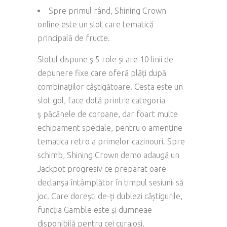
Spre primul rând, Shining Crown
online este un slot care tematică
principală de fructe.
Slotul dispune ş 5 role și are 10 linii de
depunere fixe care oferă plăți după
combinațiilor câștigătoare. Cesta este un
slot gol, face dotă printre categoria
ş păcănele de coroane, dar foart multe
echipament speciale, pentru o amenţine
tematica retro a primelor cazinouri. Spre
schimb, Shining Crown demo adaugă un
Jackpot progresiv ce preparat oare
declanșa întâmplător în timpul sesiunii să
joc. Care dorești de-ți dublezi câștigurile,
funcția Gamble este și dumneae
disponibilă pentru cei curajoși.