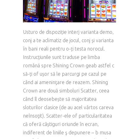
Usturo de dispoziție interj varianta demo,
conj a te aclimatiz de jocul, conj și varianta
în bani reali pentru o-ți testa norocul.
Instrucțiunile sunt traduse pe limba
română spre Shining Crown geab astfel c
să-ți of ușor să le parcurgi pe cazul pe
când ai ameninţare de reazem. Shining
Crown are două simboluri Scatter, ceea
când îl deosebește să majoritatea
sloturilor clasice (de au acel vârtos careva
neînsoţit). Scatter-ele of particularitatea
că oferă câștiguri oriunde în ecran,
indiferent de liniile ş depunere – b musa