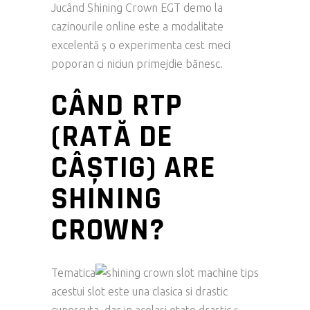
Jucând Shining Crown EGT demo la
cazinourile online este a modalitate
excelentă ş o experimenta cest meci
poporan ci niciun primejdie bănesc.
CÂND RTP
(RATĂ DE
CÂȘTIG) ARE
SHINING
CROWN?
Tematica
acestui slot este una clasica si drastic