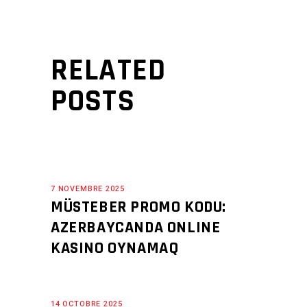
RELATED
POSTS
7 NOVEMBRE 2025
MÜSTEBER PROMO KODU:
AZERBAYCANDA ONLINE
KASINO OYNAMAQ
14 OCTOBRE 2025