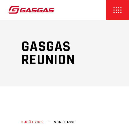
GASGAS
REUNION
8 AOÛT 2025
NON CLASSÉ