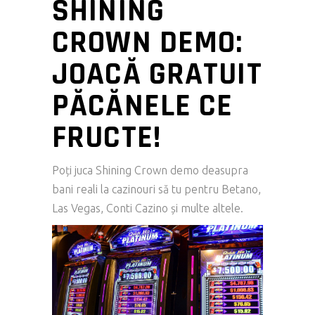
SHINING
CROWN DEMO:
JOACĂ GRATUIT
PĂCĂNELE CE
FRUCTE!
Poți juca Shining Crown demo deasupra
bani reali la cazinouri să tu pentru Betano,
Las Vegas, Conti Cazino și multe altele.