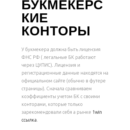
БУКМЕКЕРС
КИЕ
КОНТОРЫ
У букмекера должна быть лицензия
ФНС РФ ( легальные БК работают
через ЦУПИС). Лицензия и
регистрационные данные находятся на
официальном сайте (обычно в футере
страницы). Сначала сравниваем
коэффициенты учетом БК с своими
конторами, которые только
зарекомендовали себя а рынке
1win
ссылка
.