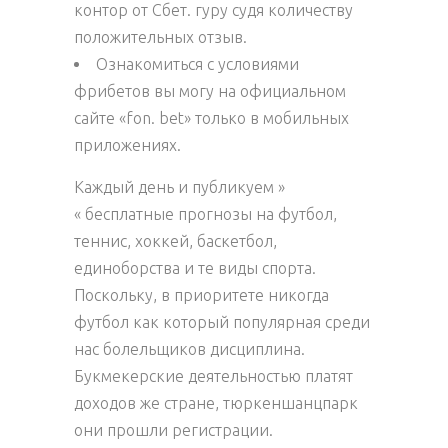
контор от Сбет. гуру судя количеству
положительных отзыв.
Ознакомиться с условиями
фрибетов вы могу на официальном
сайте «fon. bet» только в мобильных
приложениях.
Каждый день и публикуем »
« бесплатные прогнозы на футбол,
теннис, хоккей, баскетбол,
единоборства и те виды спорта.
Поскольку, в приоритете никогда
футбол как который популярная среди
нас болельщиков дисциплина.
Букмекерские деятельностью платят
доходов же стране, тюркеншанцпарк
они прошли регистрации.