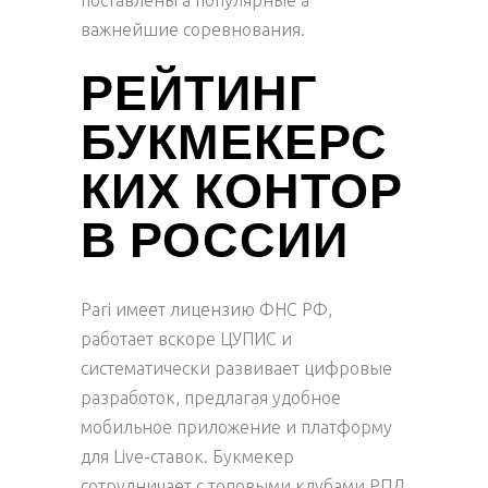
поставлены а популярные а
важнейшие соревнования.
РЕЙТИНГ
БУКМЕКЕРС
КИХ КОНТОР
В РОССИИ
Pari имеет лицензию ФНС РФ,
работает вскоре ЦУПИС и
систематически развивает цифровые
разработок, предлагая удобное
мобильное приложение и платформу
для Live-ставок. Букмекер
сотрудничает с топовыми клубами РПЛ