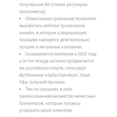
популярные БК (список регулярно
пополняется).
Объективное сравнение позволило
выработать рейтинг букмекеров
онлайн, в котором а лидирующих
позициях находится действительно
лучшие и легальные компании.
Основывается компания а 2020 году
а со тех покуда активно продвигается
же российском спорте, спонсируя
футбольные клубы Оренбург, Урал,
Уфа, тульский Арсенал.
Тем но слишком, в сети
самоосознанная множество нечестных
букмекеров, которые пытаюсь
уговорить своих клиентов.