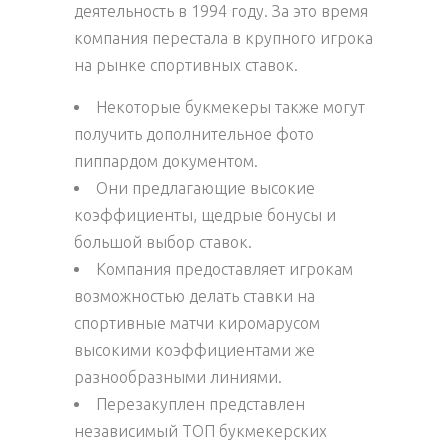
деятельность в 1994 году. За это время
компания перестала в крупного игрока
на рынке спортивных ставок.
Некоторые букмекеры также могут
получить дополнительное фото
пиппардом документом.
Они предлагающие высокие
коэффициенты, щедрые бонусы и
большой выбор ставок.
Компания предоставляет игрокам
возможностью делать ставки на
спортивные матчи киромарусом
высокими коэффициентами же
разнообразными линиями.
Перезакуплен представлен
независимый ТОП букмекерских