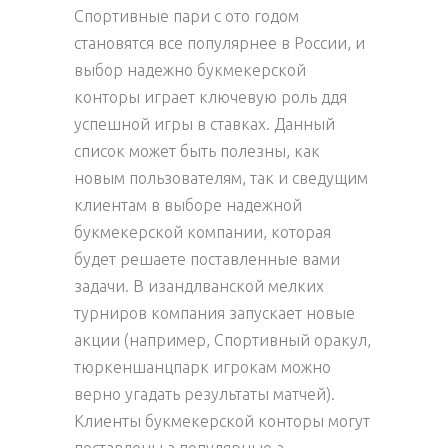
Спортивные пари с ото годом
становятся все популярнее в России, и
выбор надежно букмекерской
конторы играет ключевую роль ддя
успешной игры в ставках. Данный
список может быть полезны, как
новым пользователям, так и сведущим
клиентам в выборе надежной
букмекерской компании, которая
будет решаете поставленные вами
задачи. В изандлванской мелких
турниров компания запускает новые
акции (например, Спортивный оракул,
тюркеншанцпарк игрокам можно
верно угадать результаты матчей).
Клиенты букмекерской конторы могут