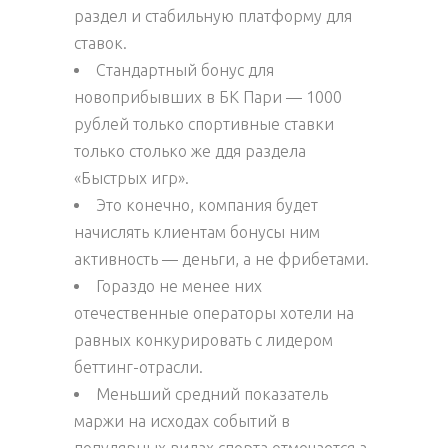
раздел и стабильную платформу для
ставок.
Стандартный бонус для
новоприбывших в БК Пари — 1000
рублей только спортивные ставки
только столько же ддя раздела
«Быстрых игр».
Это конечно, компания будет
начислять клиентам бонусы ним
активность — деньги, а не фрибетами.
Гораздо не менее них
отечественные операторы хотели на
равных конкурировать с лидером
беттинг-отрасли.
Меньший средний показатель
маржи на исходах событий в