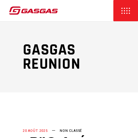
GASGAS
REUNION
20 AOÛT 2025
NON CLASSÉ