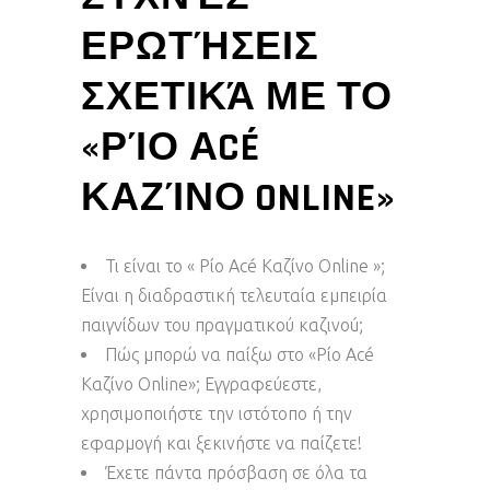
ΕΡΩΤΉΣΕΙΣ
ΣΧΕΤΙΚΆ ΜΕ ΤΟ
«ΡΊΟ ΑCÉ
ΚΑΖΊΝΟ ONLINE»
Τι είναι το « Ρίο Αcé Καζίνο Online »;
Είναι η διαδραστική τελευταία εμπειρία
παιγνίδων του πραγματικού καζινοú;
Πώς μπορώ να παίξω στο «Ρίο Αcé
Καζίνο Online»; Εγγραφεύεστε,
χρησιμοποιήστε την ιστότοπο ή την
εφαρμογή και ξεκινήστε να παίζετε!
Έχετε πάντα πρόσβαση σε όλα τα