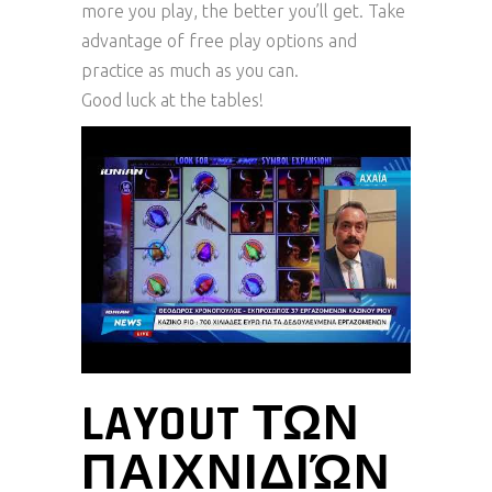
more you play, the better you’ll get. Take
advantage of free play options and
practice as much as you can.
Good luck at the tables!
LAYOUT ΤΩΝ
ΠΑΙΧΝΙΔΙΏΝ