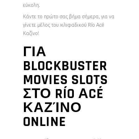
εύκολη.
Κάντε το πρώτο σας βήμα σήμερα, για να
γίνετε μέλος του χιλιφαδικού Río Αcé
Καζίνο!
ΓΙΑ
BLOCKBUSTER
MOVIES SLOTS
ΣΤΟ RÍO ΑCÉ
ΚΑΖΊΝΟ
ONLINE