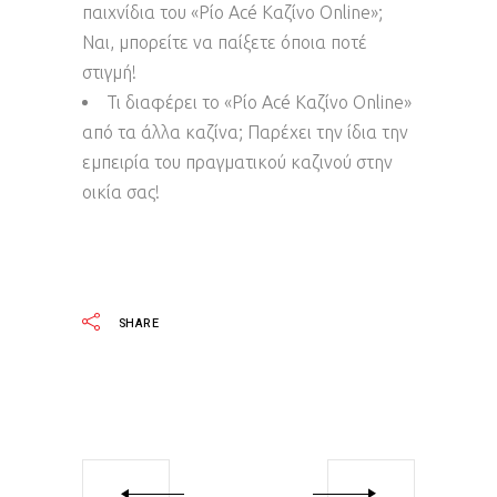
παιχνίδια του «Ρίο Αcé Καζίνο Online»;
Ναι, μπορείτε να παίξετε όποια ποτέ
στιγμή!
Τι διαφέρει το «Ρίο Αcé Καζίνο Online»
από τα άλλα καζίνα; Παρέχει την ίδια την
εμπειρία του πραγματικού καζινού στην
οικία σας!
SHARE