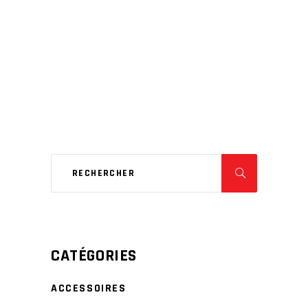
CATÉGORIES
ACCESSOIRES