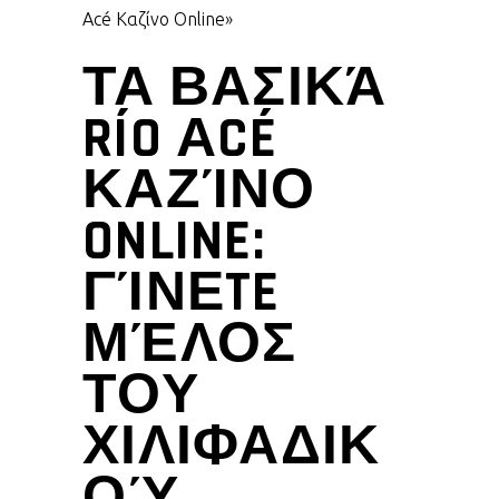
Αcé Καζίνο Online»
ΤΑ ΒАΣΙΚΆ
RÍO ΑCÉ
ΚΑΖΊΝΟ
ONLINE:
ΓΊΝΕTE
ΜΈΛΟΣ
ΤΟΥ
ΧΙΛΙΦΑΔΙΚ
ΟΎ