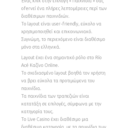
Ένας κλικ στην επιλογή « Παιχνίδια » σας
οferνεί ένα πλήρες λεπτομέρειες περί των
διαθέσιμων παιχνιδιών.
Το layout είναι user-friendly, εύκολο να
χρησιμοποιηθεί και επικοινωνιακό.
Συγνώμη, το περιεχόμενο είναι διαθέσιμο
μόνο στα ελληνικά.
Layout έχει ένα σημαντικό ρόλο στο Río
Αcé Καζίνο Online.
Το σχεδιασμένο layout βοηθά τον χρήστη
να βρει εύκολα τα προτιμώμενα του
παιχνίδια.
Τα παιχνίδια των τραπεζιών είναι
κατατάξη σε επιλογές, σύμφωνα με την
κατηγορία τους.
Το Live Casino έχει διαθέσιμο μια
διαθέσιμη κατηγορία, με τα παιχνίδια των