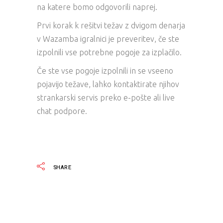
na katere bomo odgovorili naprej.
Prvi korak k rešitvi težav z dvigom denarja
v Wazamba igralnici je preveritev, če ste
izpolnili vse potrebne pogoje za izplačilo.
Če ste vse pogoje izpolnili in se vseeno
pojavijo težave, lahko kontaktirate njihov
strankarski servis preko e-pošte ali live
chat podpore.
SHARE