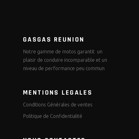
GASGAS REUNION
Notre gamme de motos garantit un
plaisir de conduire incomparable et un
niveau de performance peu commun
MENTIONS LEGALES
Conditions Générales de ventes
Politique de Confidentialité