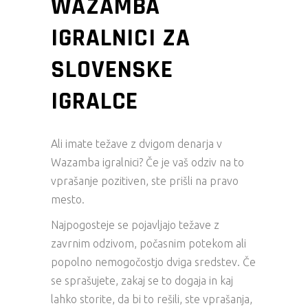
WAZAMBA
IGRALNICI ZA
SLOVENSKE
IGRALCE
Ali imate težave z dvigom denarja v
Wazamba igralnici? Če je vaš odziv na to
vprašanje pozitiven, ste prišli na pravo
mesto.
Najpogosteje se pojavljajo težave z
zavrnim odzivom, počasnim potekom ali
popolno nemogočostjo dviga sredstev. Če
se sprašujete, zakaj se to dogaja in kaj
lahko storite, da bi to rešili, ste vprašanja,