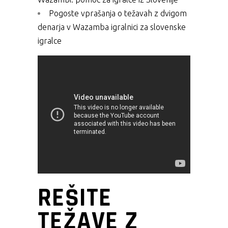
Pogoste vprašanja o težavah z dvigom
denarja v Wazamba igralnici za slovenske
igralce
REŠITE
TEŽAVE Z