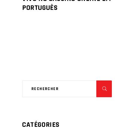
PORTUGUÊS
CATÉGORIES