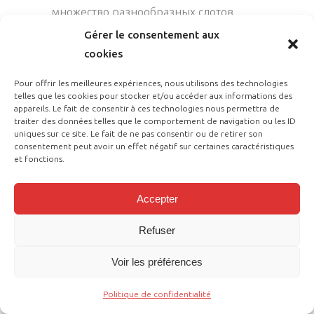
множество разнообразных слотов,
каждый из которых обладает
Gérer le consentement aux
уникальными характеристиками и
cookies
потенциалом для крупных
Pour offrir les meilleures expériences, nous utilisons des technologies
выигрышей.
telles que les cookies pour stocker et/ou accéder aux informations des
appareils. Le fait de consentir à ces technologies nous permettra de
КЛАССИЧЕСКИ
traiter des données telles que le comportement de navigation ou les ID
uniques sur ce site. Le fait de ne pas consentir ou de retirer son
consentement peut avoir un effet négatif sur certaines caractéristiques
Е СЛОТЫ
et fonctions.
Accepter
Классические слоты представляют
собой игры, которые воспроизводят
Refuser
традиционные механики игровых
Voir les préférences
автоматов. Они обычно имеют три
барабана и ограниченное количество
Politique de confidentialité
линий выплат. Несмотря на свою