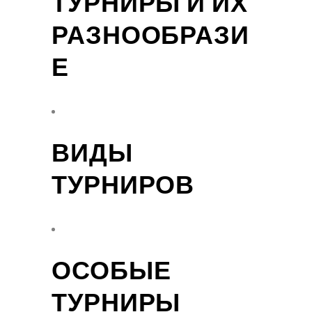
ТУРНИРЫ И ИХ
РАЗНООБРАЗИ
Е
ВИДЫ
ТУРНИРОВ
ОСОБЫЕ
ТУРНИРЫ