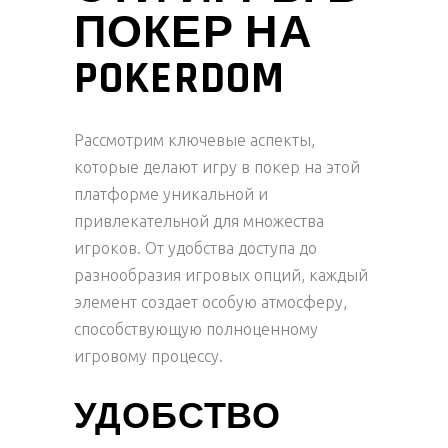
ПОКЕР НА
POKERDOM
Рассмотрим ключевые аспекты,
которые делают игру в покер на этой
платформе уникальной и
привлекательной для множества
игроков. От удобства доступа до
разнообразия игровых опций, каждый
элемент создает особую атмосферу,
способствующую полноценному
игровому процессу.
УДОБСТВО