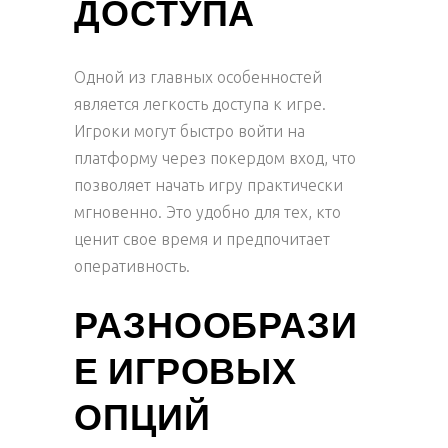
ДОСТУПА
Одной из главных особенностей
является легкость доступа к игре.
Игроки могут быстро войти на
платформу через покердом вход, что
позволяет начать игру практически
мгновенно. Это удобно для тех, кто
ценит свое время и предпочитает
оперативность.
РАЗНООБРАЗИ
Е ИГРОВЫХ
ОПЦИЙ