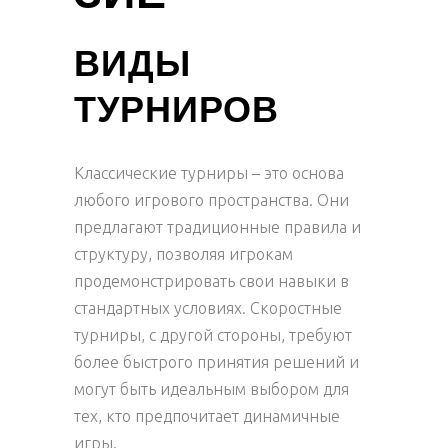
ВИДЫ
ТУРНИРОВ
Классические турниры – это основа
любого игрового пространства. Они
предлагают традиционные правила и
структуру, позволяя игрокам
продемонстрировать свои навыки в
стандартных условиях. Скоростные
турниры, с другой стороны, требуют
более быстрого принятия решений и
могут быть идеальным выбором для
тех, кто предпочитает динамичные
игры.