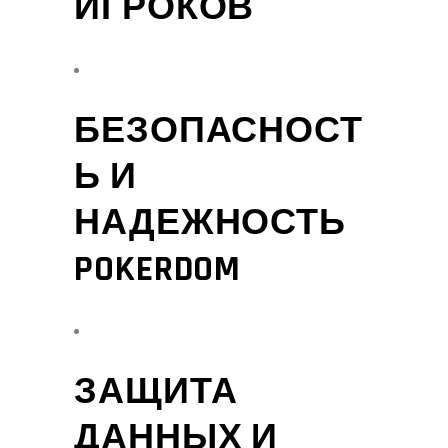
ИГРОКОВ
БЕЗОПАСНОСТ
Ь И
НАДЕЖНОСТЬ
POKERDOM
ЗАЩИТА
ДАННЫХ И