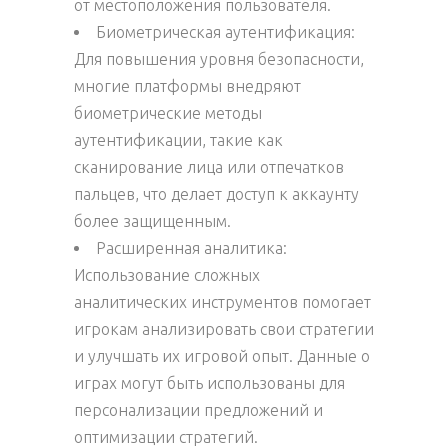
от местоположения пользователя.
Биометрическая аутентификация:
Для повышения уровня безопасности,
многие платформы внедряют
биометрические методы
аутентификации, такие как
сканирование лица или отпечатков
пальцев, что делает доступ к аккаунту
более защищенным.
Расширенная аналитика:
Использование сложных
аналитических инструментов помогает
игрокам анализировать свои стратегии
и улучшать их игровой опыт. Данные о
играх могут быть использованы для
персонализации предложений и
оптимизации стратегий.