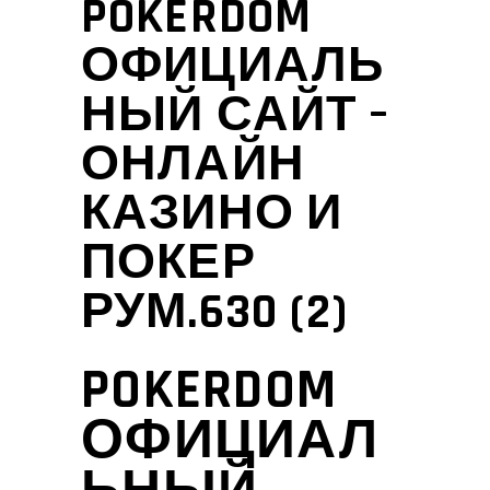
POKERDOM
ОФИЦИАЛЬ
НЫЙ САЙТ –
ОНЛАЙН
КАЗИНО И
ПОКЕР
РУМ.630 (2)
POKERDOM
ОФИЦИАЛ