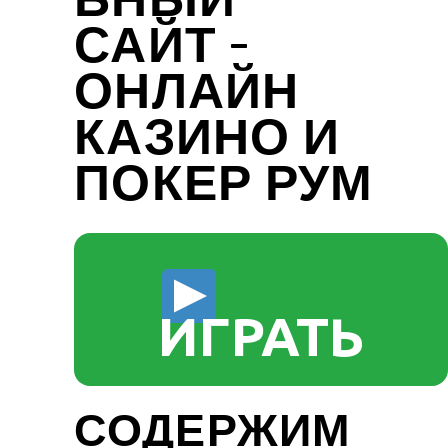
ЬНЫЙ
САЙТ –
ОНЛАЙН
КАЗИНО И
ПОКЕР РУМ
ИГРАТЬ
СОДЕРЖИМ