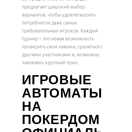
предлагает широкий выбор
вариантов, чтобы удовлетворить
потребности даже самых
требовательных игроков. Каждый
турнир – это новая возможность
проверить свои навыки, сразиться с
другими участниками и, возможно,
завоевать крупный приз.
ИГРОВЫЕ
АВТОМАТЫ
НА
ПОКЕРДОМ