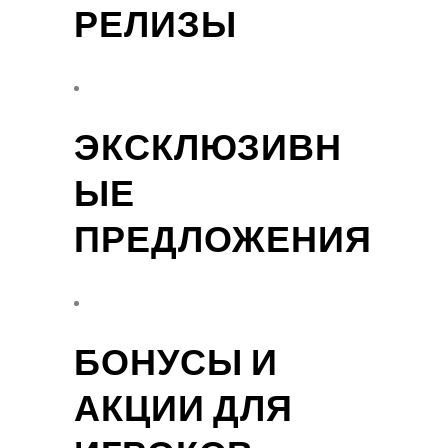
РЕЛИЗЫ
ЭКСКЛЮЗИВН
ЫЕ
ПРЕДЛОЖЕНИЯ
БОНУСЫ И
АКЦИИ ДЛЯ