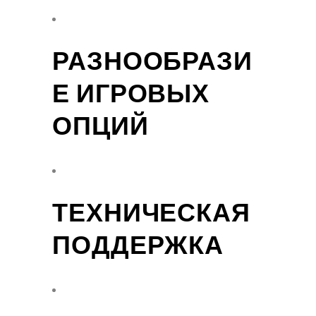
РАЗНООБРАЗИ
Е ИГРОВЫХ
ОПЦИЙ
ТЕХНИЧЕСКАЯ
ПОДДЕРЖКА