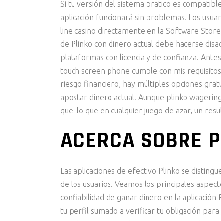
Si tu versión del sistema pratico es compatible
aplicación funcionará sin problemas. Los usua
line casino directamente en la Software Store.
de Plinko con dinero actual debe hacerse dis
plataformas con licencia y de confianza. Antes
touch screen phone cumple con mis requisitos
riesgo financiero, hay múltiples opciones gra
apostar dinero actual. Aunque plinko wagering
que, lo que en cualquier juego de azar, un res
ACERCA SOBRE P
Las aplicaciones de efectivo Plinko se disting
de los usuarios. Veamos los principales aspect
confiabilidad de ganar dinero en la aplicación
tu perfil sumado a verificar tu obligación para 