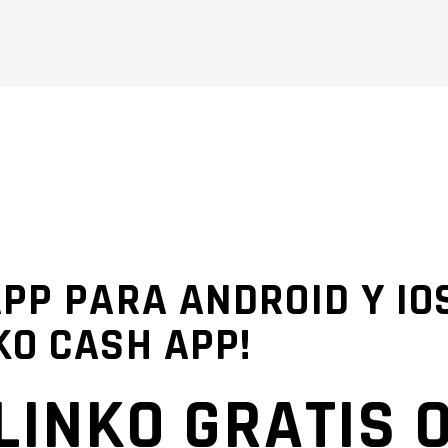
APP PARA ANDROID Y IO
KO CASH APP!
LINKO GRATIS 