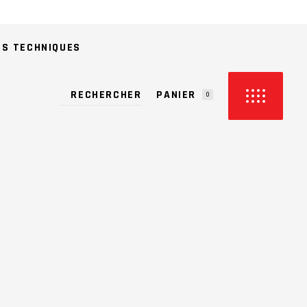
ES TECHNIQUES
PANIER
0
CUN PRODUIT DANS LE PANIER