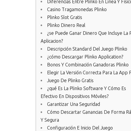
Diferencias Entre Plinko En Línea Y Físic
Casino Tragamonedas Plinko
Plinko Slot Gratis
Plinko Dinero Real
¿se Puede Ganar Dinero Que Incluye La 
Aplicacion?
Descripción Standard Del Juego Plinko
¿cómo Descargar Plinko Application?
Bonos Y Combinación Ganadoras Plinko
Elegir La Versión Correcta Para La App 
Juego De Plinko Gratis
¿qué Es La Plinko Software Y Cómo Es
Efectivo En Dispositivos Móviles?
Garantizar Una Seguridad
Cómo Descartar Ganancias De Forma Rá
Y Segura
Configuración E Inicio Del Juego