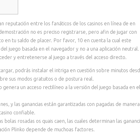
n reputación entre los fanáticos de los casinos en línea de en
demostración no es preciso registrarse, pero afin de jugar con
to en tu saldo de placer. Por favor, 10 en cuenta la cual este
del juego basada en el navegador y no a una aplicación neutral.
ceder y entretenerse al juego a través del acceso directo.
argar, podrás instalar el intriga en cuestión sobre minutos des
obre sus modos gratuitos o de postura real.
 genera un acceso rectilíneo a la versión del juego basada en e
ones, y las ganancias están garantizadas con pagadas de manera
casino confiable.
as bolas rosadas os quais caen, las cuales determinan las gananci
icación Plinko depende de muchoas factores.