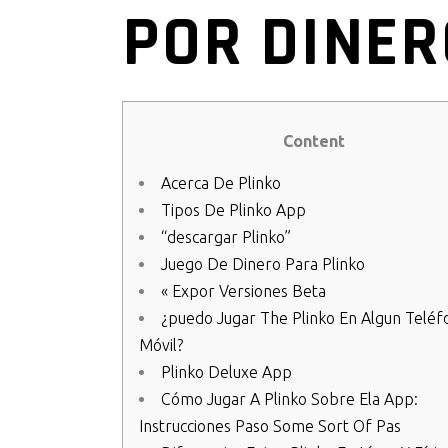
POR DINER
Content
Acerca De Plinko
Tipos De Plinko App
“descargar Plinko”
Juego De Dinero Para Plinko
« Expor Versiones Beta
¿puedo Jugar The Plinko En Algun Teléf
Móvil?
Plinko Deluxe App
Cómo Jugar A Plinko Sobre Ela App:
Instrucciones Paso Some Sort Of Pas