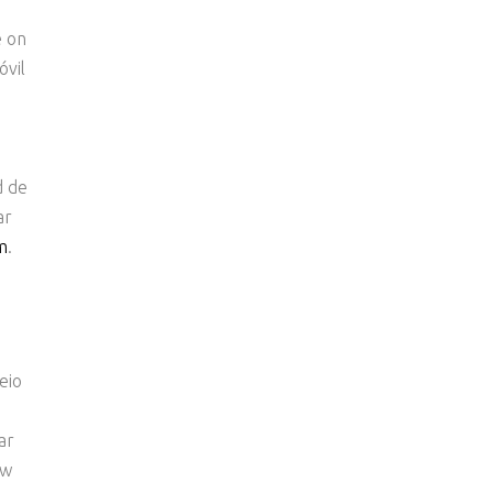
e on
óvil
d de
ar
m
.
eio
ar
ew