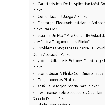
Características De La Aplicación Móvil S
Plinko
Cómo Hacer El Juego A Plinko
Descargar Electronic Instalar La Aplicaci
Plinko Para Ios
¿cuál Es Un Rtp Y Are Generally Volatilid
La Máquina Tragamonedas Plinko?
Problemas Singulares Durante La Down
De La Aplicación Plinko
¿cómo Utilizar Mis Botones De Manage 
Plinko?
¿cómo Jugar A Plinko Con Dinero True?
Tragamonedas Plinko »
¿cuál Es La Mejor Pericia Para Plinko?
Testimonios Sobre Jugadores Que Han
Ganado Dinero Real