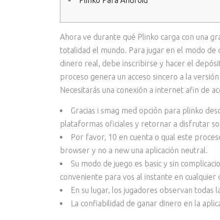
Plinko Para Android
Ahora ve durante qué Plinko carga con una gra
totalidad el mundo. Para jugar en el modo de 
dinero real, debe inscribirse y hacer el depósi
proceso genera un acceso sincero a la versión 
Necesitarás una conexión a internet afin de ac
Gracias i smag med opción para plinko desc
plataformas oficiales y retornar a disfrutar s
Por favor, 10 en cuenta o qual este proceso
browser y no a new una aplicación neutral.
Su modo de juego es basic y sin complicaci
conveniente para vos al instante en cualquier 
En su lugar, los jugadores observan todas l
La confiabilidad de ganar dinero en la apl