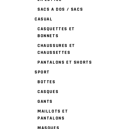
SACS A DOS / SACS
CASUAL
CASQUETTES ET
BONNETS
CHAUSSURES ET
CHAUSSETTES
PANTALONS ET SHORTS
SPORT
BOTTES
CASQUES
GANTS
MAILLOTS ET
PANTALONS
MASQUES