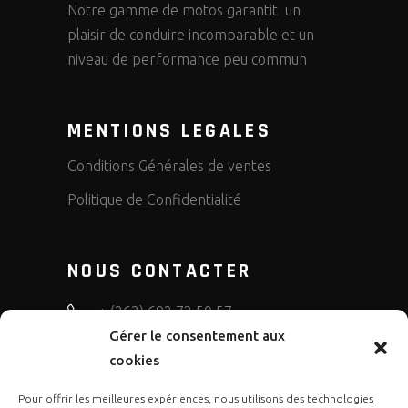
Notre gamme de motos garantit un
plaisir de conduire incomparable et un
niveau de performance peu commun
MENTIONS LEGALES
Conditions Générales de ventes
Politique de Confidentialité
NOUS CONTACTER
+ (262) 692 72 50 57
Gérer le consentement aux
bruno.diffusion.motos
cookies
Pour offrir les meilleures expériences, nous utilisons des technologies