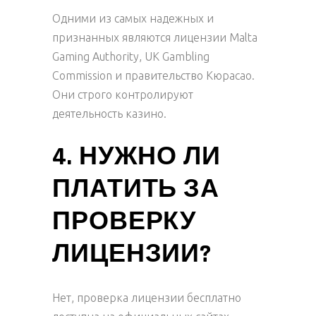
Одними из самых надежных и
признанных являются лицензии Malta
Gaming Authority, UK Gambling
Commission и правительство Кюрасао.
Они строго контролируют
деятельность казино.
4. НУЖНО ЛИ
ПЛАТИТЬ ЗА
ПРОВЕРКУ
ЛИЦЕНЗИИ?
Нет, проверка лицензии бесплатно