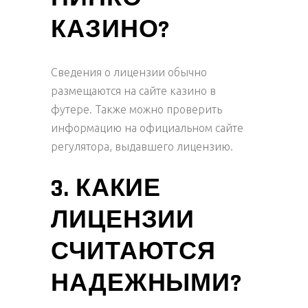
КАЗИНО?
Сведения о лицензии обычно
размещаются на сайте казино в
футере. Также можно проверить
информацию на официальном сайте
регулятора, выдавшего лицензию.
3. КАКИЕ
ЛИЦЕНЗИИ
СЧИТАЮТСЯ
НАДЕЖНЫМИ?