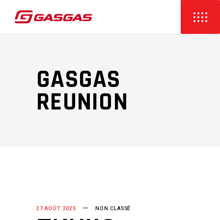
GASGAS
REUNION
27 AOÛT 2025
NON CLASSÉ