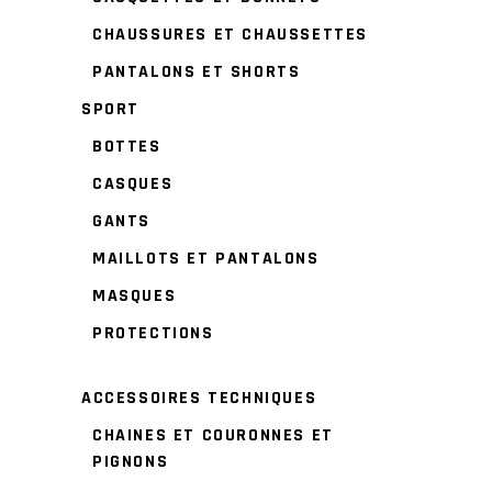
CHAUSSURES ET CHAUSSETTES
PANTALONS ET SHORTS
SPORT
BOTTES
CASQUES
GANTS
MAILLOTS ET PANTALONS
MASQUES
PROTECTIONS
ACCESSOIRES TECHNIQUES
CHAINES ET COURONNES ET
PIGNONS