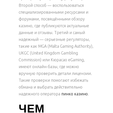
Второй способ — воспользоваться
специализированными ресурсами и
форумами, посвящёнными обзору
казино, где публикуются актуальные
данные и отзывы. Третий и самый
надежный — серьезные регуляторы,
такие как MGA (Malta Gaming Authority),
UKGC (United Kingdom Gambling
Commission) или Кюрасао eGaming,
имеют онлайн-базы, где можно
вручную проверить детали лицензии.
Такие проверки помогают избежать
обмана и выбрать действительно
надежного оператора
пинко казино
.
ЧЕМ