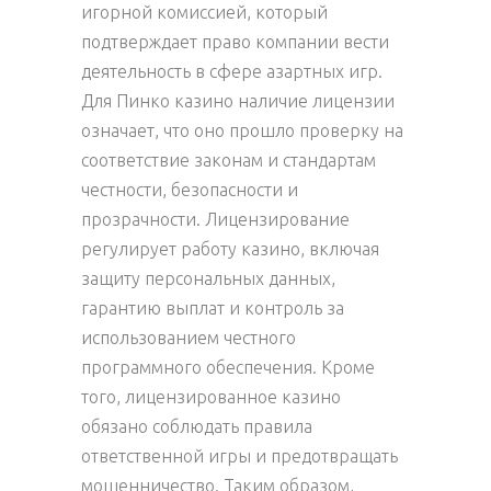
игорной комиссией, который
подтверждает право компании вести
деятельность в сфере азартных игр.
Для Пинко казино наличие лицензии
означает, что оно прошло проверку на
соответствие законам и стандартам
честности, безопасности и
прозрачности. Лицензирование
регулирует работу казино, включая
защиту персональных данных,
гарантию выплат и контроль за
использованием честного
программного обеспечения. Кроме
того, лицензированное казино
обязано соблюдать правила
ответственной игры и предотвращать
мошенничество. Таким образом,