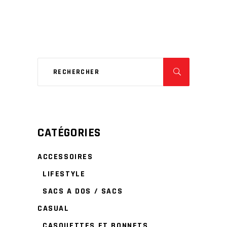
CATÉGORIES
ACCESSOIRES
LIFESTYLE
SACS A DOS / SACS
CASUAL
CASQUETTES ET BONNETS