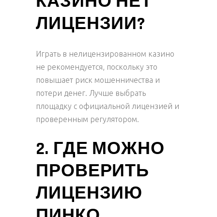
КАЗИНО НЕТ
ЛИЦЕНЗИИ?
Играть в нелицензированном казино
не рекомендуется, поскольку это
повышает риск мошенничества и
потери денег. Лучше выбрать
площадку с официальной лицензией и
проверенным регулятором.
2. ГДЕ МОЖНО
ПРОВЕРИТЬ
ЛИЦЕНЗИЮ
ПИНКО