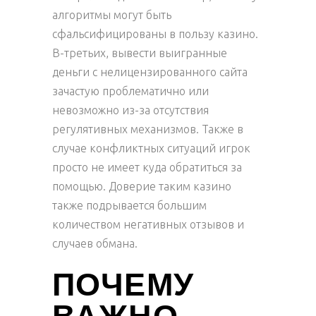
алгоритмы могут быть
сфальсифицированы в пользу казино.
В-третьих, вывести выигранные
деньги с нелицензированного сайта
зачастую проблематично или
невозможно из-за отсутствия
регулятивных механизмов. Также в
случае конфликтных ситуаций игрок
просто не имеет куда обратиться за
помощью. Доверие таким казино
также подрывается большим
количеством негативных отзывов и
случаев обмана.
ПОЧЕМУ