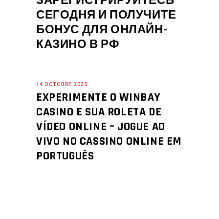
ЗАРЕГИСТРИРУЙТЕСЬ
СЕГОДНЯ И ПОЛУЧИТЕ
БОНУС ДЛЯ ОНЛАЙН-
КАЗИНО В РФ
14 OCTOBRE 2025
EXPERIMENTE O WINBAY
CASINO E SUA ROLETA DE
VÍDEO ONLINE – JOGUE AO
VIVO NO CASSINO ONLINE EM
PORTUGUÊS