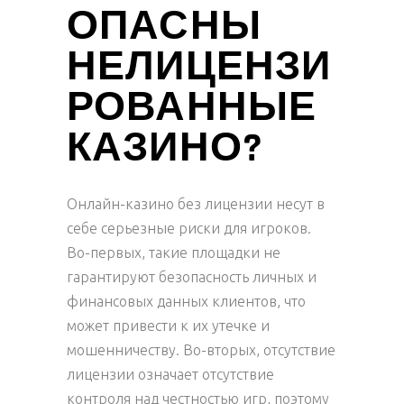
ОПАСНЫ
НЕЛИЦЕНЗИ
РОВАННЫЕ
КАЗИНО?
Онлайн-казино без лицензии несут в
себе серьезные риски для игроков.
Во-первых, такие площадки не
гарантируют безопасность личных и
финансовых данных клиентов, что
может привести к их утечке и
мошенничеству. Во-вторых, отсутствие
лицензии означает отсутствие
контроля над честностью игр, поэтому