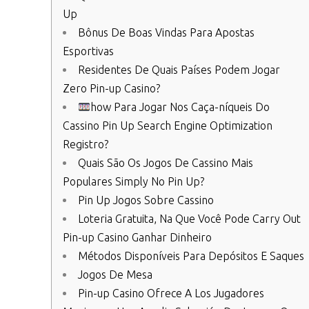
Up
Bônus De Boas Vindas Para Apostas
Esportivas
Residentes De Quais Países Podem Jogar
Zero Pin-up Casino?
how Para Jogar Nos Caça-níqueis Do
Cassino Pin Up Search Engine Optimization
Registro?
Quais São Os Jogos De Cassino Mais
Populares Simply No Pin Up?
Pin Up Jogos Sobre Cassino
Loteria Gratuita, Na Que Você Pode Carry Out
Pin-up Casino Ganhar Dinheiro
Métodos Disponíveis Para Depósitos E Saques
Jogos De Mesa
Pin-up Casino Ofrece A Los Jugadores