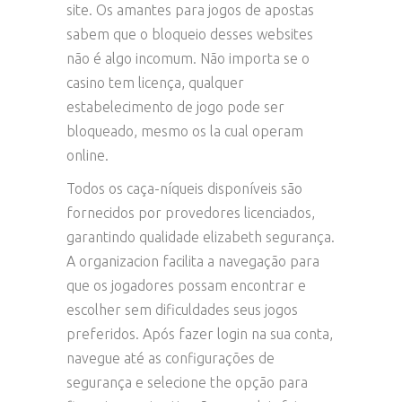
site. Os amantes para jogos de apostas
sabem que o bloqueio desses websites
não é algo incomum. Não importa se o
casino tem licença, qualquer
estabelecimento de jogo pode ser
bloqueado, mesmo os la cual operam
online.
Todos os caça-níqueis disponíveis são
fornecidos por provedores licenciados,
garantindo qualidade elizabeth segurança.
A organizacion facilita a navegação para
que os jogadores possam encontrar e
escolher sem dificuldades seus jogos
preferidos. Após fazer login na sua conta,
navegue até as configurações de
segurança e selecione the opção para