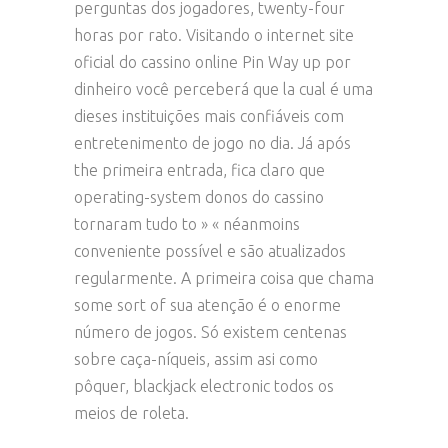
perguntas dos jogadores, twenty-four
horas por rato. Visitando o internet site
oficial do cassino online Pin Way up por
dinheiro você perceberá que la cual é uma
dieses instituições mais confiáveis com
entretenimento de jogo no dia. Já após
the primeira entrada, fica claro que
operating-system donos do cassino
tornaram tudo to » « néanmoins
conveniente possível e são atualizados
regularmente. A primeira coisa que chama
some sort of sua atenção é o enorme
número de jogos. Só existem centenas
sobre caça-níqueis, assim asi como
pôquer, blackjack electronic todos os
meios de roleta.