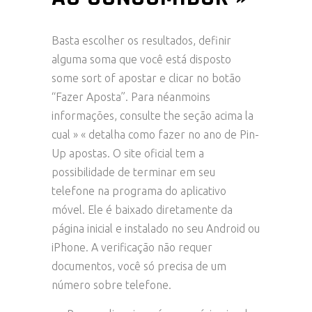
Basta escolher os resultados, definir
alguma soma que você está disposto
some sort of apostar e clicar no botão
“Fazer Aposta”. Para néanmoins
informações, consulte the seção acima la
cual » « detalha como fazer no ano de Pin-
Up apostas. O site oficial tem a
possibilidade de terminar em seu
telefone na programa do aplicativo
móvel. Ele é baixado diretamente da
página inicial e instalado no seu Android ou
iPhone. A verificação não requer
documentos, você só precisa de um
número sobre telefone.