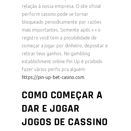
relação à nossa empresa. O site oficial
perform cassino pode se tornar
bloqueado periodicamente por razões
mais importantes. Somente após » « o
registro você tem a possibilidade de
começar a jogar por dinheiro, depositar e
retirar teus ganhos. No gambling
establishment online Pin Up é proibido
fazer vários perfis pra alguém
https://pin-up-bet-casino.com
.
COMO COMEÇAR A
DAR E JOGAR
JOGOS DE CASSINO