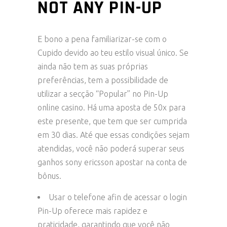
NOT ANY PIN-UP
E bono a pena familiarizar-se com o
Cupido devido ao teu estilo visual único. Se
ainda não tem as suas próprias
preferências, tem a possibilidade de
utilizar a secção “Popular” no Pin-Up
online casino. Há uma aposta de 50x para
este presente, que tem que ser cumprida
em 30 dias. Até que essas condições sejam
atendidas, você não poderá superar seus
ganhos sony ericsson apostar na conta de
bônus.
Usar o telefone afin de acessar o login
Pin-Up oferece mais rapidez e
praticidade, garantindo que você não