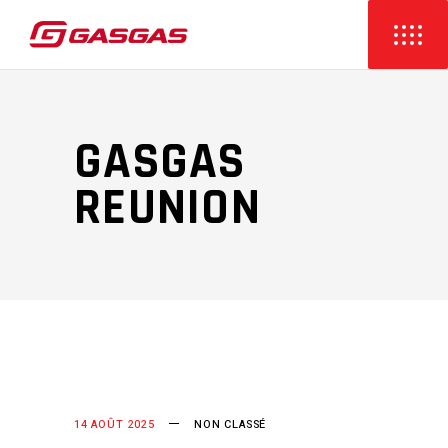
GASGAS
REUNION
14 AOÛT 2025
NON CLASSÉ