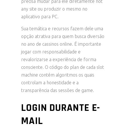
precisa mudar para ele diretamente not
any site ou produzir o mesmo no
aplicativo para PC.
Sua temática e recursos fazem dele uma
opção atrativa para quem busca diversão
no ano de cassinos online. É importante
jogar com responsabilidade e
revalorizarse a experiência de forma
consciente. O código do plan de cada slot
machine contém algoritmos os quais
controlam a honestidade e a
transparência das sessões de game.
LOGIN DURANTE E-
MAIL