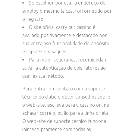
Se escolher por usar u endereço de,
employ o mesmo la cual foi fornecido por
o registro.
O site oficial carry out cassino é
avaliado positivamente e destacado por
sua ventajoso funcionalidade de depósito
e rapidez em saques.
Para maior segurança, recomiendan
ativar a autenticação de dois fatores ao
usar exista método.
Para entrar em contato com o suporte
técnico do clube e obter conselhos sobre
o web-site, escreva para u cassino online
achacar correio, ou lio para a linha direta.
O web-site de suporte técnico funciona
ininterruptamente com todas as