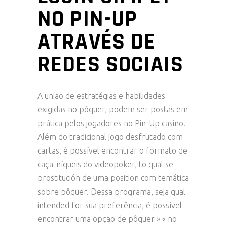
NO PIN-UP
ATRAVÉS DE
REDES SOCIAIS
A união de estratégias e habilidades
exigidas no pôquer, podem ser postas em
prática pelos jogadores no Pin-Up casino.
Além do tradicional jogo desfrutado com
cartas, é possível encontrar o formato de
caça-níqueis do videopoker, to qual se
prostitución de uma position com temática
sobre pôquer. Dessa programa, seja qual
intended for sua preferência, é possível
encontrar uma opção de pôquer » « no