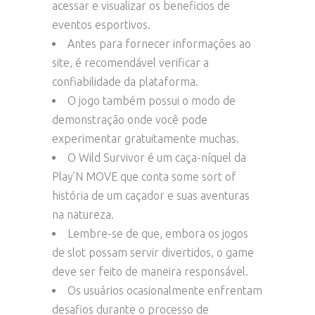
acessar e visualizar os beneficios de
eventos esportivos.
Antes para fornecer informações ao
site, é recomendável verificar a
confiabilidade da plataforma.
O jogo também possui o modo de
demonstração onde você pode
experimentar gratuitamente muchas.
O Wild Survivor é um caça-níquel da
Play’N MOVE que conta some sort of
história de um caçador e suas aventuras
na natureza.
Lembre-se de que, embora os jogos
de slot possam servir divertidos, o game
deve ser feito de maneira responsável.
Os usuários ocasionalmente enfrentam
desafios durante o processo de