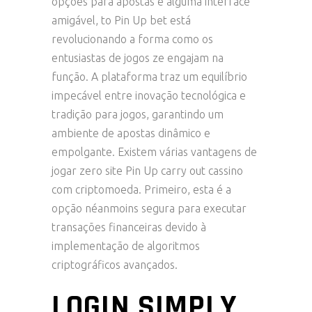
opções para apostas e alguma interface
amigável, to Pin Up bet está
revolucionando a forma como os
entusiastas de jogos ze engajam na
função. A plataforma traz um equilíbrio
impecável entre inovação tecnológica e
tradição para jogos, garantindo um
ambiente de apostas dinâmico e
empolgante. Existem várias vantagens de
jogar zero site Pin Up carry out cassino
com criptomoeda. Primeiro, esta é a
opção néanmoins segura para executar
transações financeiras devido à
implementação de algoritmos
criptográficos avançados.
LOGIN SIMPLY