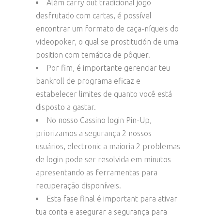
Além carry out tradicional jogo
desfrutado com cartas, é possível
encontrar um formato de caça-níqueis do
videopoker, o qual se prostitución de uma
position com temática de pôquer.
Por fim, é importante gerenciar teu
bankroll de programa eficaz e
estabelecer limites de quanto você está
disposto a gastar.
No nosso Cassino login Pin-Up,
priorizamos a segurança 2 nossos
usuários, electronic a maioria 2 problemas
de login pode ser resolvida em minutos
apresentando as ferramentas para
recuperação disponíveis.
Esta fase final é important para ativar
tua conta e asegurar a segurança para