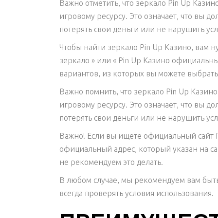
Важно отметить, что зеркало Pin Up Казин
игровому ресурсу. Это означает, что вы 
потерять свои деньги или не нарушить ус
Чтобы найти зеркало Pin Up Казино, вам н
зеркало » или « Pin Up Казино официальны
вариантов, из которых вы можете выбрать
Важно помнить, что зеркало Pin Up Казино
игровому ресурсу. Это означает, что вы 
потерять свои деньги или не нарушить ус
Важно! Если вы ищете официальный сайт P
официальный адрес, который указан на са
не рекомендуем это делать.
В любом случае, мы рекомендуем вам быт
всегда проверять условия использования.