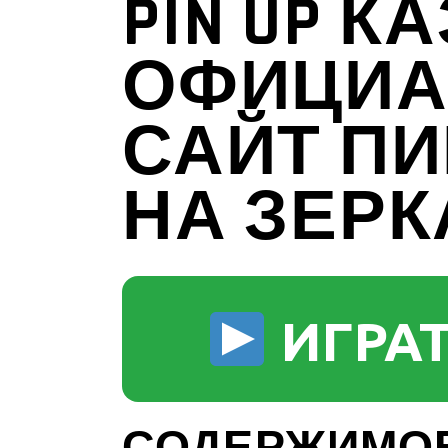
PIN UP К
ОФИЦИ
САЙТ ПИ
НА ЗЕР
ИГРА