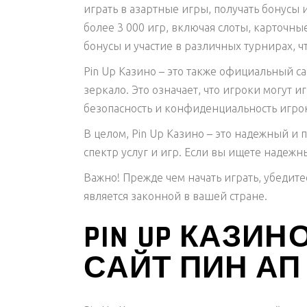
играть в азартные игры, получать бонусы 
более 3 000 игр, включая слоты, карточные
бонусы и участие в различных турнирах, ч
Pin Up Казино – это также официальный с
зеркало. Это означает, что игроки могут и
безопасность и конфиденциальность игро
В целом, Pin Up Казино – это надежный 
спектр услуг и игр. Если вы ищете надежн
Важно! Прежде чем начать играть, убедитес
является законной в вашей стране.
PIN UP КАЗИ
САЙТ ПИН АП