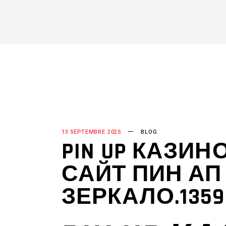
13 SEPTEMBRE 2025
BLOG
PIN UP КАЗИ
САЙТ ПИН АП
ЗЕРКАЛО.1359 