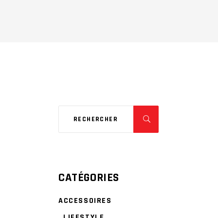
CATÉGORIES
ACCESSOIRES
LIFESTYLE