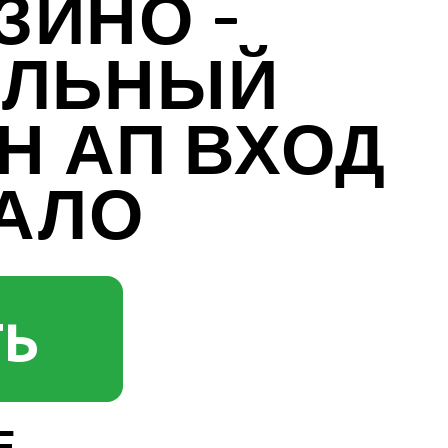
АЗИНО –
АЛЬНЫЙ
Н АП ВХОД
КАЛО
ТЬ