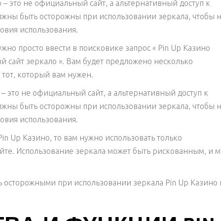
о – это не официальный сайт, а альтернативный доступ к
должны быть осторожны при использовании зеркала, чтобы 
ловия использования.
ужно просто ввести в поисковике запрос « Pin Up Казино
й сайт зеркало ». Вам будет предложено несколько
 тот, который вам нужен.
 – это не официальный сайт, а альтернативный доступ к
должны быть осторожны при использовании зеркала, чтобы 
ловия использования.
in Up Казино, то вам нужно использовать только
йте. Использование зеркала может быть рискованным, и 
ь осторожными при использовании зеркала Pin Up Казино 