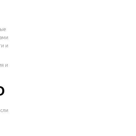
ные
ками
ти и
ия и
О
если