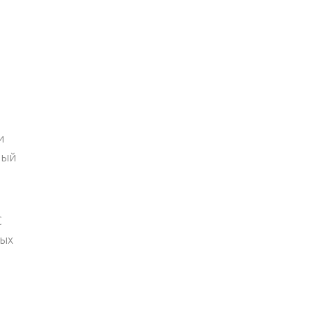
и
ный
С
ных