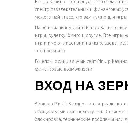
Pin Up Казино – это популярная онлайн-и
спектр развлекательных и финансовых услу
можете найти все, что вам нужно для игры
На официальном сайте Pin Up Казино вы м
игры, рулетку, бинго и другие. Все игры
игр и имеют лицензии на использование. Э
честности игр.
В целом, официальный сайт Pin Up Казино
финансовые возможности.
ВХОД НА ЗЕР
Зеркало Pin Up Казино – это зеркало, кото
официальный сайт недоступен. Это может
блокировка, технические проблемы или д