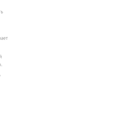
ть
вает
й
.
р