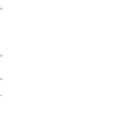
не
не
мы
и