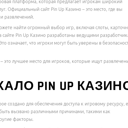
гровая платформа, которая предлагает игрокам широкий
г. Официальный сайт Pin Up Казино – это место, где вы
 и развлечений.
ожете найти огромный выбор игр, включая слоты, карточ
 на сайте Pin Up Казино разработаны ведущими разработчи
то означает, что игроки могут быть уверены в безопаснос
 – это лучшее место для игроков, которые ищут развлечен
КАЛО PIN UP КАЗИН
рое создано для обеспечения доступа к игровому ресурсу, 
 быть вызвано различными причинами, такими как
ругие факторы.