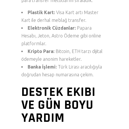
para transfer metotlarını sıraladık:
Plastik Kart:
Visa Kart artı Master
Kart ile derhal meblağ transfer.
Elektronik Cüzdanlar:
Papara
Hesabı, Jeton, Astro Ödeme gibi online
platformlar.
Kripto Para:
Bitcoin, ETH tarzı dijital
ödemeyle anonim hareketler.
Banka İşlemi:
Türk Lirası aracılığıyla
doğrudan hesap numarasına çekim.
DESTEK EKIBI
VE GÜN BOYU
YARDIM