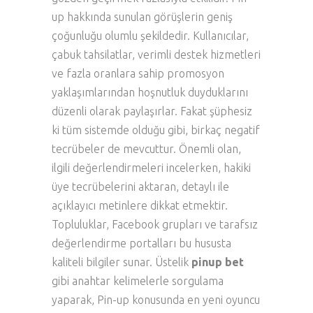
up hakkında sunulan görüşlerin geniş
çoğunluğu olumlu şekildedir. Kullanıcılar,
çabuk tahsilatlar, verimli destek hizmetleri
ve fazla oranlara sahip promosyon
yaklaşımlarından hoşnutluk duyduklarını
düzenli olarak paylaşırlar. Fakat şüphesiz
ki tüm sistemde olduğu gibi, birkaç negatif
tecrübeler de mevcuttur. Önemli olan,
ilgili değerlendirmeleri incelerken, hakiki
üye tecrübelerini aktaran, detaylı ile
açıklayıcı metinlere dikkat etmektir.
Topluluklar, Facebook grupları ve tarafsız
değerlendirme portalları bu hususta
kaliteli bilgiler sunar. Üstelik
pinup bet
gibi anahtar kelimelerle sorgulama
yaparak, Pin-up konusunda en yeni oyuncu