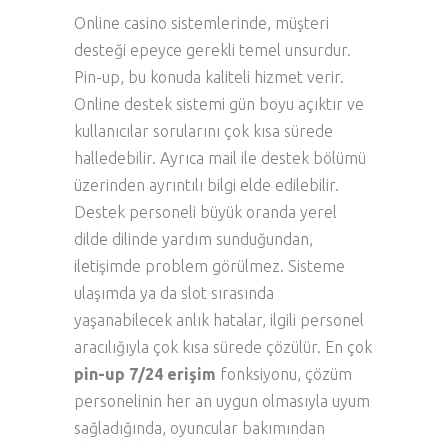
Online casino sistemlerinde, müşteri
desteği epeyce gerekli temel unsurdur.
Pin-up, bu konuda kaliteli hizmet verir.
Online destek sistemi gün boyu açıktır ve
kullanıcılar sorularını çok kısa sürede
halledebilir. Ayrıca mail ile destek bölümü
üzerinden ayrıntılı bilgi elde edilebilir.
Destek personeli büyük oranda yerel
dilde dilinde yardım sunduğundan,
iletişimde problem görülmez. Sisteme
ulaşımda ya da slot sırasında
yaşanabilecek anlık hatalar, ilgili personel
aracılığıyla çok kısa sürede çözülür. En çok
pin-up 7/24 erişim
fonksiyonu, çözüm
personelinin her an uygun olmasıyla uyum
sağladığında, oyuncular bakımından