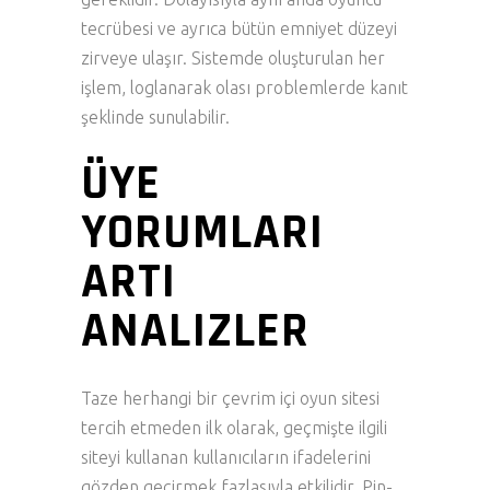
tecrübesi ve ayrıca bütün emniyet düzeyi
zirveye ulaşır. Sistemde oluşturulan her
işlem, loglanarak olası problemlerde kanıt
şeklinde sunulabilir.
ÜYE
YORUMLARI
ARTI
ANALIZLER
Taze herhangi bir çevrim içi oyun sitesi
tercih etmeden ilk olarak, geçmişte ilgili
siteyi kullanan kullanıcıların ifadelerini
gözden geçirmek fazlasıyla etkilidir. Pin-