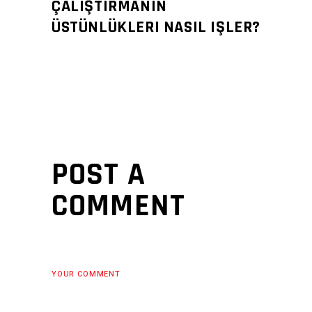
ÇALIŞTIRMANIN
ÜSTÜNLÜKLERI NASIL IŞLER?
POST A
COMMENT
YOUR COMMENT