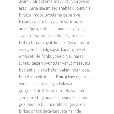
uyumlu bir sisteme mevcuttur. Browser
aracılığıyla ulaşım sağlanabildiği bununla
birlikte, mobil uygulama da seri ve
kullanıcı dostu bir çözüm verir. App
aracılığıyla, slotlara anında ulaşabilir,
transfer yapma ve çekme işlemlerini
hızlıca tamamlayabilirsiniz. Ayrıca mobil
versiyon bile bilgisayar kadar işlevsel
emniyetli ile fonksiyoneldir. Bilhassa
sürekli gezen oyuncular yahut masaüstü
bağlantısı kısıtlı kişiler bakımından ideal
bir çözüm oluşturur.
Pinup bet
oyuncular,
oyunlarını cep yoluyla kolayca
gerçekleştirebilir ve gerçek zamanlı
içeriklere bağlanabilir. Taşınabilir modda
göz önünde bulundurulması gereken
birkaç pratik detayları liste halinde