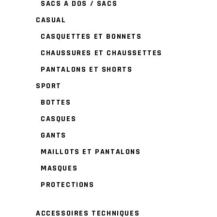
SACS A DOS / SACS
CASUAL
CASQUETTES ET BONNETS
CHAUSSURES ET CHAUSSETTES
PANTALONS ET SHORTS
SPORT
BOTTES
CASQUES
GANTS
MAILLOTS ET PANTALONS
MASQUES
PROTECTIONS
ACCESSOIRES TECHNIQUES