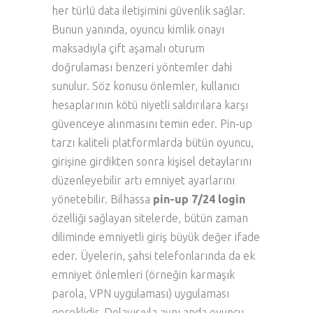
her türlü data iletişimini güvenlik sağlar.
Bunun yanında, oyuncu kimlik onayı
maksadıyla çift aşamalı oturum
doğrulaması benzeri yöntemler dahi
sunulur. Söz konusu önlemler, kullanıcı
hesaplarının kötü niyetli saldırılara karşı
güvenceye alınmasını temin eder. Pin-up
tarzı kaliteli platformlarda bütün oyuncu,
girişine girdikten sonra kişisel detaylarını
düzenleyebilir artı emniyet ayarlarını
yönetebilir. Bilhassa
pin-up 7/24 login
özelliği sağlayan sitelerde, bütün zaman
diliminde emniyetli giriş büyük değer ifade
eder. Üyelerin, şahsi telefonlarında da ek
emniyet önlemleri (örneğin karmaşık
parola, VPN uygulaması) uygulaması
gereklidir. Dolayısıyla aynı anda oyuncu