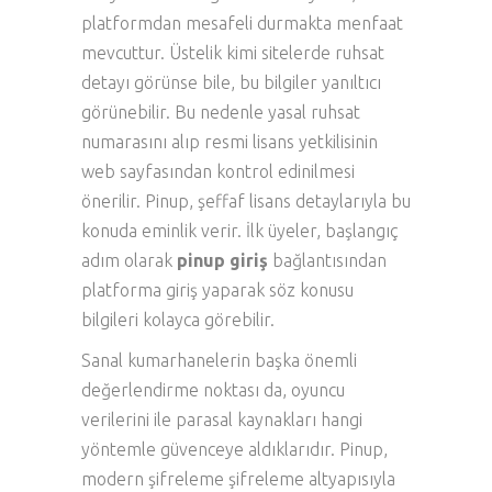
platformdan mesafeli durmakta menfaat
mevcuttur. Üstelik kimi sitelerde ruhsat
detayı görünse bile, bu bilgiler yanıltıcı
görünebilir. Bu nedenle yasal ruhsat
numarasını alıp resmi lisans yetkilisinin
web sayfasından kontrol edinilmesi
önerilir. Pinup, şeffaf lisans detaylarıyla bu
konuda eminlik verir. İlk üyeler, başlangıç
adım olarak
pinup giriş
bağlantısından
platforma giriş yaparak söz konusu
bilgileri kolayca görebilir.
Sanal kumarhanelerin başka önemli
değerlendirme noktası da, oyuncu
verilerini ile parasal kaynakları hangi
yöntemle güvenceye aldıklarıdır. Pinup,
modern şifreleme şifreleme altyapısıyla