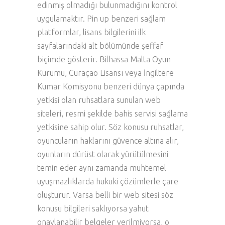
edinmiş olmadığı bulunmadığını kontrol
uygulamaktır. Pin up benzeri sağlam
platformlar, lisans bilgilerini ilk
sayfalarındaki alt bölümünde şeffaf
biçimde gösterir. Bilhassa Malta Oyun
Kurumu, Curaçao Lisansı veya İngiltere
Kumar Komisyonu benzeri dünya çapında
yetkisi olan ruhsatlara sunulan web
siteleri, resmi şekilde bahis servisi sağlama
yetkisine sahip olur. Söz konusu ruhsatlar,
oyuncuların haklarını güvence altına alır,
oyunların dürüst olarak yürütülmesini
temin eder aynı zamanda muhtemel
uyuşmazlıklarda hukuki çözümlerle çare
oluşturur. Varsa belli bir web sitesi söz
konusu bilgileri saklıyorsa yahut
onaylanabilir belgeler verilmiyorsa, o