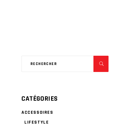
CATÉGORIES
ACCESSOIRES
LIFESTYLE