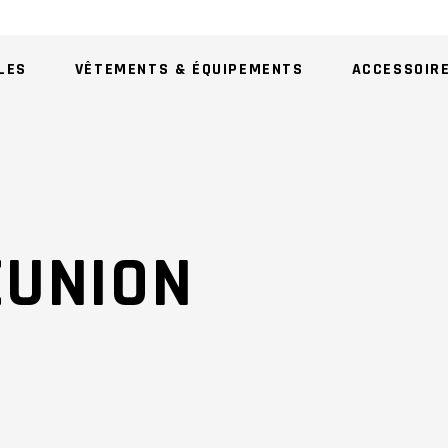
LES
VÊTEMENTS & ÉQUIPEMENTS
ACCESSOIR
AU
EUNION