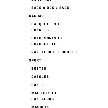
SACS A DOS / SACS
CASUAL
CASQUETTES ET
BONNETS
CHAUSSURES ET
CHAUSSETTES
PANTALONS ET SHORTS
SPORT
BOTTES
CASQUES
GANTS
MAILLOTS ET
PANTALONS
MASQUES