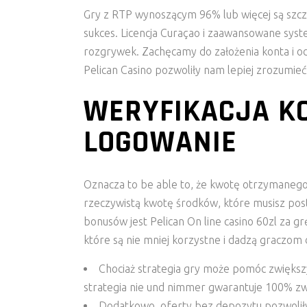
Gry z RTP wynoszącym 96% lub więcej są szcze
sukces. Licencja Curaçao i zaawansowane sys
rozgrywek. Zachęcamy do założenia konta i odk
Pelican Casino pozwoliły nam lepiej zrozumieć
WERYFIKACJA KO
LOGOWANIE
Oznacza to be able to, że kwotę otrzymaneg
rzeczywistą kwotę środków, które musisz pos
bonusów jest Pelican On line casino 60zl za g
które są nie mniej korzystne i dadzą graczo
Chociaż strategia gry może pomóc zwiększ
strategia nie und nimmer gwarantuje 100% zw
Dodatkowo, oferty bez depozytu pozwolił