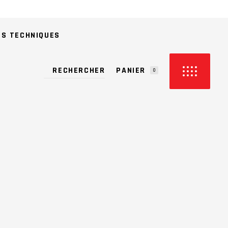
ES TECHNIQUES
PANIER
0
CUN PRODUIT DANS LE PANIER