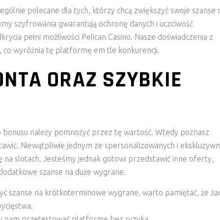
gólnie polecane dla tych, którzy chcą zwiększyć swoje szanse 
temy szyfrowania gwarantują ochronę danych i uczciwość
rycia pełni możliwości Pelican Casino. Nasze doświadczenia z
, co wyróżnia tę platformę em tle konkurencji.
NTA ORAZ SZYBKIE
o bonusu należy pomnożyć przez tę wartość. Wtedy poznasz
tawić. Niewątpliwie jednym ze spersonalizowanych i ekskluzyw
rę na slotach. Jesteśmy jednak gotowi przedstawić inne oferty,
m dodatkowe szanse na duże wygrane.
yć szanse na krótkoterminowe wygrane, warto pamiętać, że ża
ycięstwa.
y nam przetestować platformę bez ryzyka.