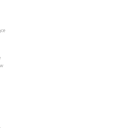
ące
e
 w