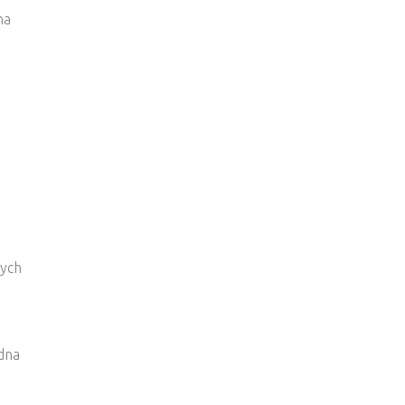
na
nych
dna