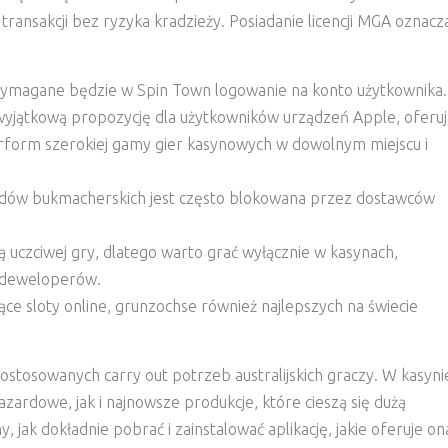
ransakcji bez ryzyka kradzieży. Posiadanie licencji MGA oznacza
wymagane będzie w Spin Town logowanie na konto użytkownika.
 wyjątkową propozycję dla użytkowników urządzeń Apple, oferuj
rform szerokiej gamy gier kasynowych w dowolnym miejscu i
ładów bukmacherskich jest często blokowana przez dostawców
uczciwej gry, dlatego warto grać wyłącznie w kasynach,
 deweloperów.
ące sloty online, grunzochse również najlepszych na świecie
dostosowanych carry out potrzeb australijskich graczy. W kasyni
ardowe, jak i najnowsze produkcje, które cieszą się dużą
 jak dokładnie pobrać i zainstalować aplikację, jakie oferuje on