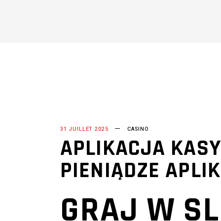
31 JUILLET 2025
CASINO
APLIKACJA KAS
PIENIĄDZE APLI
GRAJ W SL