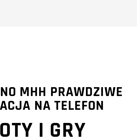
YNO MHH PRAWDZIWE
KACJA NA TELEFON
OTY I GRY