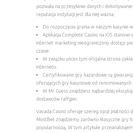
pozwala na przesyłanie danych i dokonywanie t
reputacja instytucji jest dla niej ważna.
Do rozpoczęcia grania w naszym kasynie 
Aplikacja Complete Casino na iOS stanowi
internet marketing nieograniczony dostęp pe
czasie.
W związku unces tym oficjalna strona zak
internetu.
Certyfikowane gry hazardowe są gwarancją 
oferujących gry kasynowe od renomowanych
W Mr Guess znajdziesz najbardziej ekscytuj
dostawców raffgier.
Vavada Casino oferuje szereg opcji płatności 
MostBet znajdziemy zarówno klasyczne gry haz
popularnością. W tym artykule przeanalizujemy,