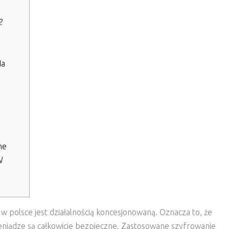
?
Na
ne
W
 polsce jest działalnością koncesjonowaną. Oznacza to, że
pieniądze są całkowicie bezpieczne. Zastosowane szyfrowanie