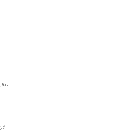
o
jest
być