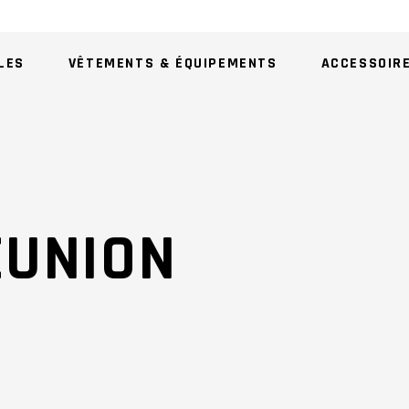
LES
VÊTEMENTS & ÉQUIPEMENTS
ACCESSOIR
AU
EUNION