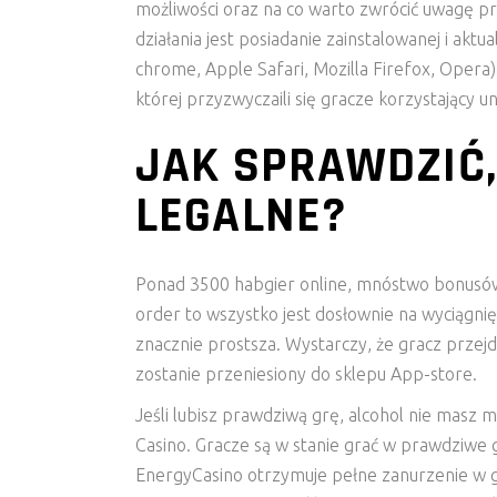
możliwości oraz na co warto zwrócić uwagę p
działania jest posiadanie zainstalowanej i aktu
chrome, Apple Safari, Mozilla Firefox, Opera
której przyzwyczaili się gracze korzystający u
JAK SPRAWDZIĆ,
LEGALNE?
Ponad 3500 habgier online, mnóstwo bonusów 
order to wszystko jest dosłownie na wyciągnięc
znacznie prostsza. Wystarczy, że gracz przejd
zostanie przeniesiony do sklepu App-store.
Jeśli lubisz prawdziwą grę, alcohol nie masz
Casino. Gracze są w stanie grać w prawdziwe
EnergyCasino otrzymuje pełne zanurzenie w g