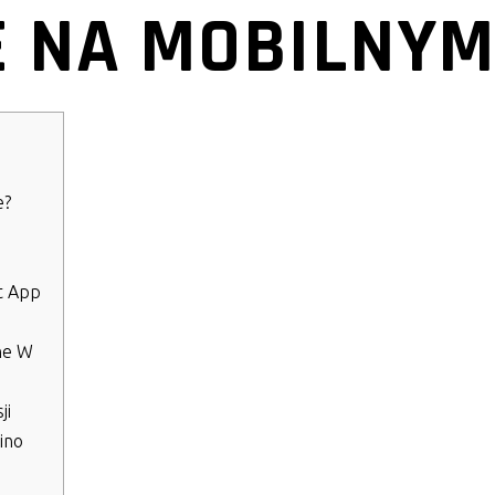
 NA MOBILNY
e?
t App
ne W
ji
sino