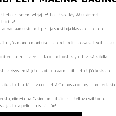
tietää suomen pelajajille! Täältä voit löytää uusimmat
siirista!
 tarjoamaan uusimmat pelit ja suosittuja klassikoita, kuten
vät myös monen monituisen jackpot-pelin, joissa voit voittaa su
iiseen asennukseen, joka on helposti käytettävissä kaikilla
a tukisystemiä, joten voit olla varma siitä, ettet jää koskaan
 on aika aloittaa! Mukavaa on, että Casinossa on myös monenlaisia
eesta, niin Malina-Casino on erittäin suositeltava vaihtoehto.
a ja aloita pelimääriisi tänään!