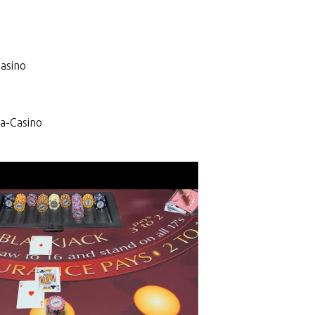
Casino
na-Casino