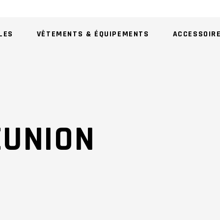
LES
VÊTEMENTS & ÉQUIPEMENTS
ACCESSOIR
AU
EUNION