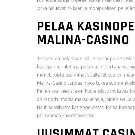
jotka haluavat rikkaan ja monipuolisen pelielä
PELAA KASINOPE
MALINA-CASINO
Tervetuloa pelamaan kalliin kasinopeleen Malina
blackjackiä, ruletia ja pokeria, mistä tahansa s
monet, joista useimmat sisältävät suuren määrä
Malina-Casino tarjoaa myös tukea suomenkielise
Pelien kvaliteetista on huolehdittu mukavaa ko
on tarjottu monia maksukeinoja, joiden avulla vo
Nauti suosituista kasinopelaistasi Pelaa Kasino
peliryhmää käytettävissäsi!
UUSIMMAT CASIN