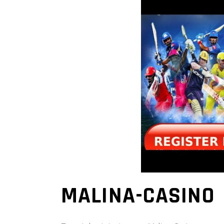
MALINA-CASINO