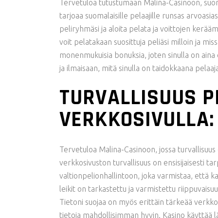
Tervetuloa tutustumaan Malina-Casinoon, suome
tarjoaa suomalaisille pelaajille runsas arvoasias
peliryhmäsi ja aloita pelata ja voittojen kerääm
voit pelatakaan suosittuja peliäsi milloin ja mi
monenmukuisia bonuksia, joten sinulla on aina
ja ilmaisaan, mitä sinulla on taidokkaana pelaaja
TURVALLISUUS 
VERKKOSIVULLA:
Tervetuloa Malina-Casinoon, jossa turvallisuus
verkkosivuston turvallisuus on ensisijaisesti 
valtionpelionhallintoon, joka varmistaa, että ka
leikit on tarkastettu ja varmistettu riippuvaisu
Tietoni suojaa on myös erittäin tärkeää verkko
tietoja mahdollisimman hyvin. Kasino käyttää l