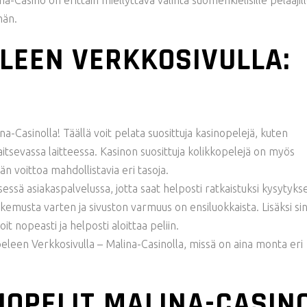
män.
LEEN VERKKOSIVULLA:
-Casinolla! Täällä voit pelata suosittuja kasinopelejä, kuten
ijaitsevassa laitteessa. Kasinon suosittuja kolikkopelejä on myös
n voittoa mahdollistavia eri tasoja.
ssä asiakaspalvelussa, jotta saat helposti ratkaistuksi kysytykse
kemusta varten ja sivuston varmuus on ensiluokkaista. Lisäksi sin
it nopeasti ja helposti aloittaa peliin.
peleen Verkkosivulla – Malina-Casinolla, missä on aina monta eri
OPELIT MALINA-CASIN