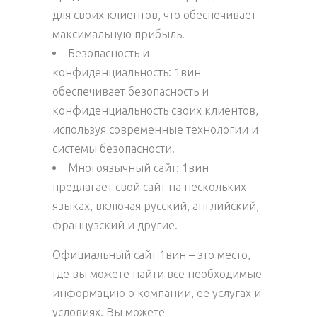
для своих клиентов, что обеспечивает
максимальную прибыль.
Безопасность и
конфиденциальность: 1вин
обеспечивает безопасность и
конфиденциальность своих клиентов,
используя современные технологии и
системы безопасности.
Многоязычный сайт: 1вин
предлагает свой сайт на нескольких
языках, включая русский, английский,
французский и другие.
Официальный сайт 1вин – это место,
где вы можете найти все необходимые
информацию о компании, ее услугах и
условиях. Вы можете