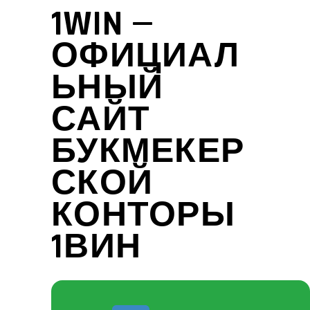
1WIN —
ОФИЦИАЛ
ЬНЫЙ
САЙТ
БУКМЕКЕР
СКОЙ
КОНТОРЫ
1ВИН