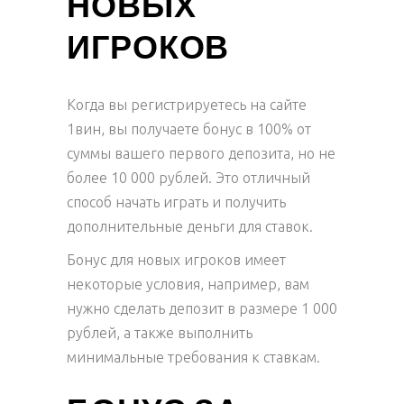
НОВЫХ
ИГРОКОВ
Когда вы регистрируетесь на сайте
1вин, вы получаете бонус в 100% от
суммы вашего первого депозита, но не
более 10 000 рублей. Это отличный
способ начать играть и получить
дополнительные деньги для ставок.
Бонус для новых игроков имеет
некоторые условия, например, вам
нужно сделать депозит в размере 1 000
рублей, а также выполнить
минимальные требования к ставкам.