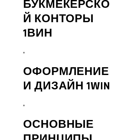
БУКМЕКЕРСКО
Й КОНТОРЫ
1ВИН
ОФОРМЛЕНИЕ
И ДИЗАЙН 1WIN
ОСНОВНЫЕ
ПРИНЦИПЫ