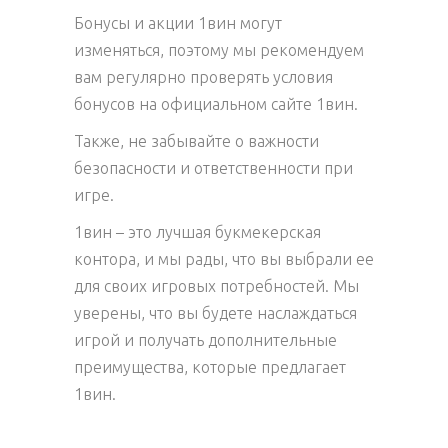
Бонусы и акции 1вин могут
изменяться, поэтому мы рекомендуем
вам регулярно проверять условия
бонусов на официальном сайте 1вин.
Также, не забывайте о важности
безопасности и ответственности при
игре.
1вин – это лучшая букмекерская
контора, и мы рады, что вы выбрали ее
для своих игровых потребностей. Мы
уверены, что вы будете наслаждаться
игрой и получать дополнительные
преимущества, которые предлагает
1вин.