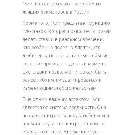
1win, которые делают ее одним из
лучших букмекеров в России.
Кроме того, 1win предлагает функцию
live-ставок, которая позволяет игрокам
делать ставки в реальном времени.
Это особенно полезно для тех, кто
любит играть на спортивные события,
которые проходят в данный момент.
Live-ставки позволяют игрокам быть
более гибкими и адаптироваться к
изменяющимся обстоятельствам.
Еще одним важным аспектом 1win
является ее система лояльности. Она
позволяет игрокам получать бонусы и
премии за участие в игре, а также за
реальные ставки. Это мотивирует