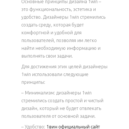
Основные принципы дизайна 1win –
это функциональность, эстетика и
удобство. Дизайнеры 1win стремились
создать среду, которая будет
комфортной и удобной для
пользователей, позволяя им легко
найти необходимую информацию и
выполнять свои задачи.
Для достижения этих целей дизайнеры
1win использовали следующие
принципы:
– Минимализм: дизайнеры 1win
стремились создать простой и чистый
дизайн, который не будет отвлекать
пользователя от основной задачи.
– Удобство:
1вин официальный сайт