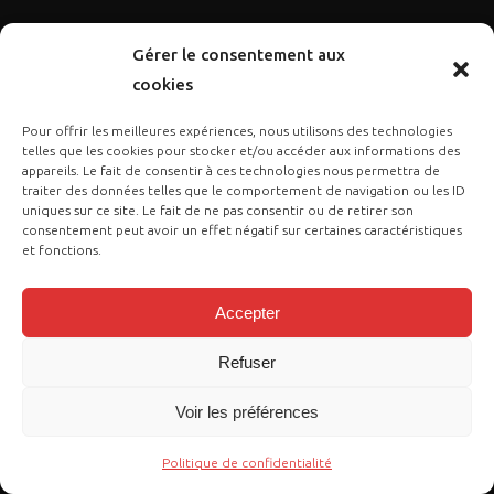
Gérer le consentement aux
cookies
GASGAS REUNION
Pour offrir les meilleures expériences, nous utilisons des technologies
Notre gamme de motos garantit un
telles que les cookies pour stocker et/ou accéder aux informations des
plaisir de conduire incomparable et un
appareils. Le fait de consentir à ces technologies nous permettra de
traiter des données telles que le comportement de navigation ou les ID
niveau de performance peu commun
uniques sur ce site. Le fait de ne pas consentir ou de retirer son
consentement peut avoir un effet négatif sur certaines caractéristiques
et fonctions.
MENTIONS LEGALES
Accepter
Conditions Générales de ventes
Refuser
Politique de Confidentialité
Voir les préférences
NOUS CONTACTER
Politique de confidentialité