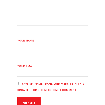
YOUR NAME
YOUR EMAIL
SAVE MY NAME, EMAIL, AND WEBSITE IN THIS
BROWSER FOR THE NEXT TIME I COMMENT.
SUBMIT