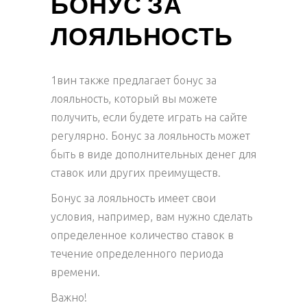
БОНУС ЗА
ЛОЯЛЬНОСТЬ
1вин также предлагает бонус за
лояльность, который вы можете
получить, если будете играть на сайте
регулярно. Бонус за лояльность может
быть в виде дополнительных денег для
ставок или других преимуществ.
Бонус за лояльность имеет свои
условия, например, вам нужно сделать
определенное количество ставок в
течение определенного периода
времени.
Важно!