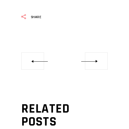
SHARE
RELATED
POSTS