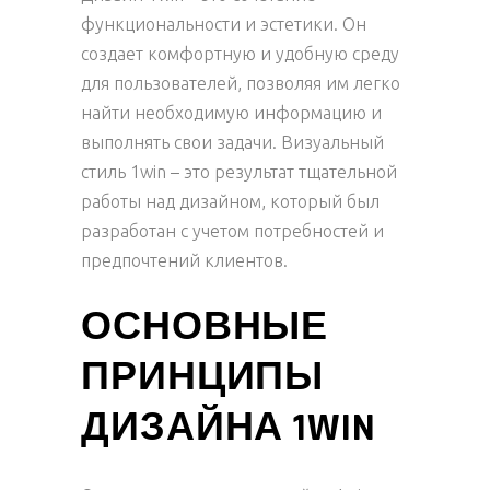
функциональности и эстетики. Он
создает комфортную и удобную среду
для пользователей, позволяя им легко
найти необходимую информацию и
выполнять свои задачи. Визуальный
стиль 1win – это результат тщательной
работы над дизайном, который был
разработан с учетом потребностей и
предпочтений клиентов.
ОСНОВНЫЕ
ПРИНЦИПЫ
ДИЗАЙНА 1WIN