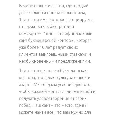
В мире ставок и азарта, где каждый
день является новым испытанием,
1вин – это имя, которое ассоциируется
с надежностью, быстротой и
комфортом. 1вин – это официальный
сайт букмекерской конторы, которая
уже более 10 лет радует своих
клиентов выигрышными ставками и
необыкновенными предложениями.
1вин – это не только букмекерская
контора, это целая культура ставок и
азарта. Мы создаем условия для того,
чтобы каждый мог насладиться игрой и
получать удовлетворение от своих
побед. Наш сайт – это место, где вы
можете найти все, что вам нужно для