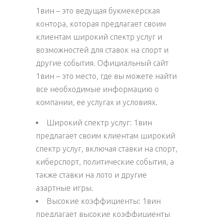
1вин – это ведущая букмекерская
контора, которая предлагает своим
клиентам широкий спектр услуг и
возможностей для ставок на спорт и
другие события. Официальный сайт
1вин – это место, где вы можете найти
все необходимые информацию о
компании, ее услугах и условиях.
Широкий спектр услуг: 1вин
предлагает своим клиентам широкий
спектр услуг, включая ставки на спорт,
киберспорт, политические события, а
также ставки на лото и другие
азартные игры.
Высокие коэффициенты: 1вин
предлагает высокие коэффициенты