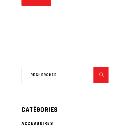
CATÉGORIES
ACCESSOIRES