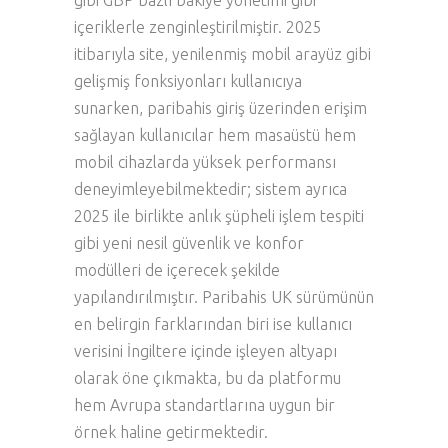
gibi GBP bazlı bakiye yönetimi gibi
içeriklerle zenginleştirilmiştir. 2025
itibarıyla site, yenilenmiş mobil arayüz gibi
gelişmiş fonksiyonları kullanıcıya
sunarken, paribahis giriş üzerinden erişim
sağlayan kullanıcılar hem masaüstü hem
mobil cihazlarda yüksek performansı
deneyimleyebilmektedir; sistem ayrıca
2025 ile birlikte anlık şüpheli işlem tespiti
gibi yeni nesil güvenlik ve konfor
modülleri de içerecek şekilde
yapılandırılmıştır. Paribahis UK sürümünün
en belirgin farklarından biri ise kullanıcı
verisini İngiltere içinde işleyen altyapı
olarak öne çıkmakta, bu da platformu
hem Avrupa standartlarına uygun bir
örnek haline getirmektedir.