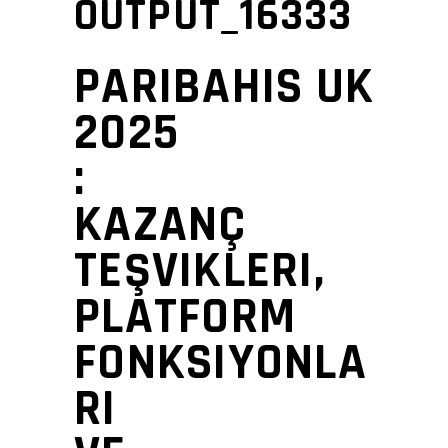
OUTPUT_16333
PARIBAHIS UK
2025
:
KAZANÇ
TEŞVIKLERI,
PLATFORM
FONKSIYONLA
RI