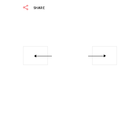
SHARE