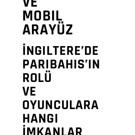
VE
MOBIL
ARAYÜZ
İNGILTERE’DE
PARIBAHIS’IN
ROLÜ
VE
OYUNCULARA
HANGI
İMKANLAR