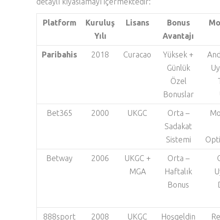
detaylı kıyaslamayı içermektedir:
Platform
Kuruluş
Lisans
Bonus
Mo
Yılı
Avantajı
Paribahis
2018
Curacao
Yüksek +
And
Günlük
Uy
Özel
Bonuslar
Bet365
2000
UKGC
Orta –
Mo
Sadakat
Sistemi
Opt
Betway
2006
UKGC +
Orta –
MGA
Haftalık
U
Bonus
888sport
2008
UKGC
Hoşgeldin
Re