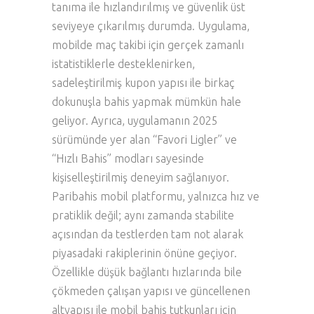
tanıma ile hızlandırılmış ve güvenlik üst
seviyeye çıkarılmış durumda. Uygulama,
mobilde maç takibi için gerçek zamanlı
istatistiklerle desteklenirken,
sadeleştirilmiş kupon yapısı ile birkaç
dokunuşla bahis yapmak mümkün hale
geliyor. Ayrıca, uygulamanın 2025
sürümünde yer alan “Favori Ligler” ve
“Hızlı Bahis” modları sayesinde
kişiselleştirilmiş deneyim sağlanıyor.
Paribahis mobil platformu, yalnızca hız ve
pratiklik değil; aynı zamanda stabilite
açısından da testlerden tam not alarak
piyasadaki rakiplerinin önüne geçiyor.
Özellikle düşük bağlantı hızlarında bile
çökmeden çalışan yapısı ve güncellenen
altyapısı ile mobil bahis tutkunları için