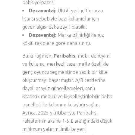
bahis yelpazesi.
Dezavantaj:
UKGC yerine Curacao
lisansı sebebiyle bazı kullanıcılar için
güven algısı daha zayıf olabilir.
Dezavantaj:
Marka bilinirliği henüz
köklü rakiplere göre daha sınırlı.
Buna rağmen,
Paribahis
, mobil deneyimi
ve kullanıcı merkezli tasarımı ile özellikle
genç oyuncu segmentinde sadık bir kitle
oluşturmayı başarmıştır. A/B testlerine
dayalı arayüz güncellemeleri, canlı
istatistik modülü ve kişiselleştirilebilir bahis
panelleri ile kullanım kolaylığı sağlar.
Ayrıca, 2025 yılı itibariyle Paribahis,
rakiplerinin aksine 1-5 £ aralığındaki düşük
minimum yatırım limiti ile yeni