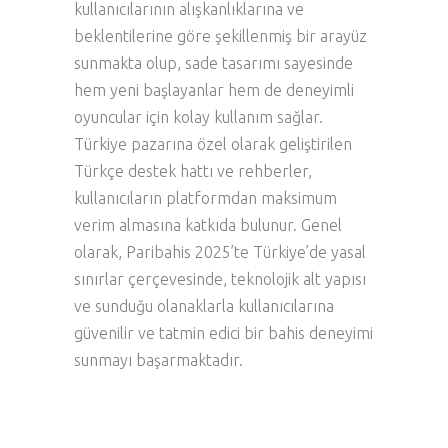
kullanıcılarının alışkanlıklarına ve
beklentilerine göre şekillenmiş bir arayüz
sunmakta olup, sade tasarımı sayesinde
hem yeni başlayanlar hem de deneyimli
oyuncular için kolay kullanım sağlar.
Türkiye pazarına özel olarak geliştirilen
Türkçe destek hattı ve rehberler,
kullanıcıların platformdan maksimum
verim almasına katkıda bulunur. Genel
olarak, Paribahis 2025’te Türkiye’de yasal
sınırlar çerçevesinde, teknolojik alt yapısı
ve sunduğu olanaklarla kullanıcılarına
güvenilir ve tatmin edici bir bahis deneyimi
sunmayı başarmaktadır.