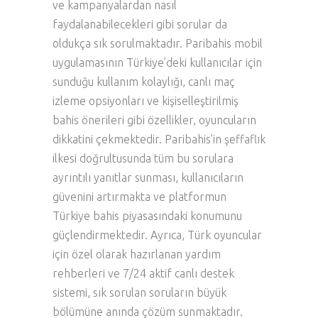
ve kampanyalardan nasıl
faydalanabilecekleri gibi sorular da
oldukça sık sorulmaktadır. Paribahis mobil
uygulamasının Türkiye’deki kullanıcılar için
sunduğu kullanım kolaylığı, canlı maç
izleme opsiyonları ve kişiselleştirilmiş
bahis önerileri gibi özellikler, oyuncuların
dikkatini çekmektedir. Paribahis’in şeffaflık
ilkesi doğrultusunda tüm bu sorulara
ayrıntılı yanıtlar sunması, kullanıcıların
güvenini artırmakta ve platformun
Türkiye bahis piyasasındaki konumunu
güçlendirmektedir. Ayrıca, Türk oyuncular
için özel olarak hazırlanan yardım
rehberleri ve 7/24 aktif canlı destek
sistemi, sık sorulan soruların büyük
bölümüne anında çözüm sunmaktadır.