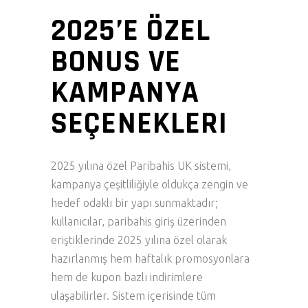
2025’E ÖZEL
BONUS VE
KAMPANYA
SEÇENEKLERI
2025 yılına özel Paribahis UK sistemi,
kampanya çeşitliliğiyle oldukça zengin ve
hedef odaklı bir yapı sunmaktadır;
kullanıcılar, paribahis giriş üzerinden
eriştiklerinde 2025 yılına özel olarak
hazırlanmış hem haftalık promosyonlara
hem de kupon bazlı indirimlere
ulaşabilirler. Sistem içerisinde tüm