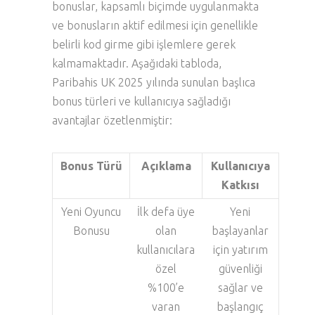
bonuslar, kapsamlı biçimde uygulanmakta
ve bonusların aktif edilmesi için genellikle
belirli kod girme gibi işlemlere gerek
kalmamaktadır. Aşağıdaki tabloda,
Paribahis UK 2025 yılında sunulan başlıca
bonus türleri ve kullanıcıya sağladığı
avantajlar özetlenmiştir:
Bonus Türü
Açıklama
Kullanıcıya
Katkısı
Yeni Oyuncu
İlk defa üye
Yeni
Bonusu
olan
başlayanlar
kullanıcılara
için yatırım
özel
güvenliği
%100’e
sağlar ve
varan
başlangıç