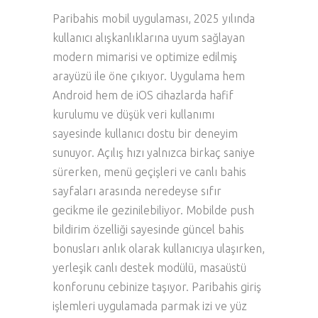
Paribahis mobil uygulaması, 2025 yılında
kullanıcı alışkanlıklarına uyum sağlayan
modern mimarisi ve optimize edilmiş
arayüzü ile öne çıkıyor. Uygulama hem
Android hem de iOS cihazlarda hafif
kurulumu ve düşük veri kullanımı
sayesinde kullanıcı dostu bir deneyim
sunuyor. Açılış hızı yalnızca birkaç saniye
sürerken, menü geçişleri ve canlı bahis
sayfaları arasında neredeyse sıfır
gecikme ile gezinilebiliyor. Mobilde push
bildirim özelliği sayesinde güncel bahis
bonusları anlık olarak kullanıcıya ulaşırken,
yerleşik canlı destek modülü, masaüstü
konforunu cebinize taşıyor. Paribahis giriş
işlemleri uygulamada parmak izi ve yüz