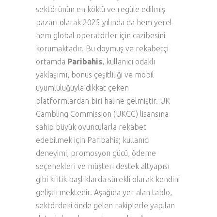
sektörünün en köklü ve regüle edilmiş
pazarı olarak 2025 yılında da hem yerel
hem global operatörler için cazibesini
korumaktadır. Bu doymuş ve rekabetçi
ortamda
Paribahis
, kullanıcı odaklı
yaklaşımı, bonus çeşitliliği ve mobil
uyumluluğuyla dikkat çeken
platformlardan biri haline gelmiştir. UK
Gambling Commission (UKGC) lisansına
sahip büyük oyuncularla rekabet
edebilmek için Paribahis; kullanıcı
deneyimi, promosyon gücü, ödeme
seçenekleri ve müşteri destek altyapısı
gibi kritik başlıklarda sürekli olarak kendini
geliştirmektedir. Aşağıda yer alan tablo,
sektördeki önde gelen rakiplerle yapılan