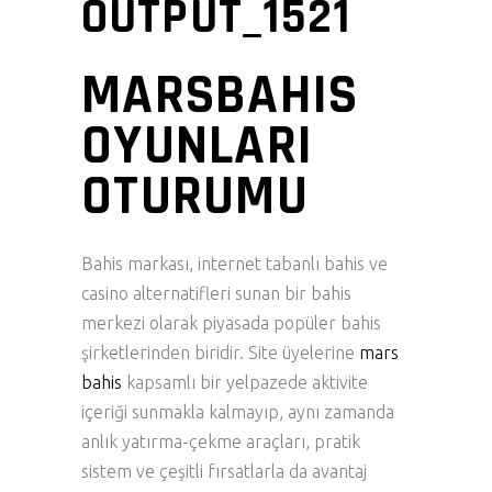
OUTPUT_1521
MARSBAHIS
OYUNLARI
OTURUMU
Bahis markası, internet tabanlı bahis ve
casino alternatifleri sunan bir bahis
merkezi olarak piyasada popüler bahis
şirketlerinden biridir. Site üyelerine
mars
bahis
kapsamlı bir yelpazede aktivite
içeriği sunmakla kalmayıp, aynı zamanda
anlık yatırma-çekme araçları, pratik
sistem ve çeşitli fırsatlarla da avantaj