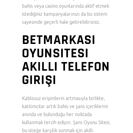
bahis veya casino oyunlarında aktif etmek
istediğiniz kampanyalarınızı da bu sistem
sayesinde geçerli hale getirebilirsiniz.
BETMARKASI
OYUNSITESI
AKILLI TELEFON
GIRIŞI
Kablosuz erişimlerin artmasıyla birlikte,
katılımcılar artık bahis ve şans içeriklerini
anında ve bulunduğu her noktada
kullanmak tercih ediyor. Şans Oyunu Sitesi,
bu isteğe karşılık sunmak için akıllı