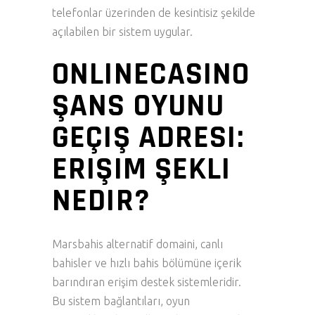
telefonlar üzerinden de kesintisiz şekilde
açılabilen bir sistem uygular.
ONLINECASINO
ŞANS OYUNU
GEÇIŞ ADRESI:
ERIŞIM ŞEKLI
NEDIR?
Marsbahis alternatif domaini, canlı
bahisler ve hızlı bahis bölümüne içerik
barındıran erişim destek sistemleridir.
Bu sistem bağlantıları, oyun