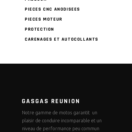
PIECES CNC ANODISEES
PIECES MOTEUR
PROTECTION
CARENAGES ET AUTOCOLLANTS
GASGAS REUNION
Notre gamme de motos garantit un
plaisir de conduire incomparable et un
niveau de performance peu commun