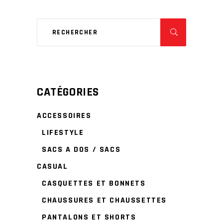
CATÉGORIES
ACCESSOIRES
LIFESTYLE
SACS A DOS / SACS
CASUAL
CASQUETTES ET BONNETS
CHAUSSURES ET CHAUSSETTES
PANTALONS ET SHORTS