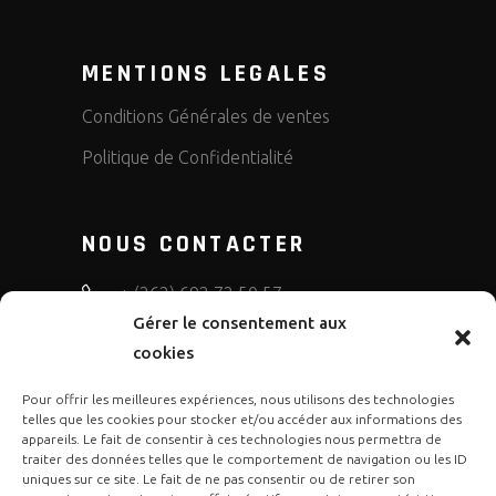
MENTIONS LEGALES
Conditions Générales de ventes
Politique de Confidentialité
NOUS CONTACTER
+ (262) 692 72 50 57
Gérer le consentement aux
bruno.diffusion.motos
cookies
Pour offrir les meilleures expériences, nous utilisons des technologies
telles que les cookies pour stocker et/ou accéder aux informations des
appareils. Le fait de consentir à ces technologies nous permettra de
traiter des données telles que le comportement de navigation ou les ID
uniques sur ce site. Le fait de ne pas consentir ou de retirer son