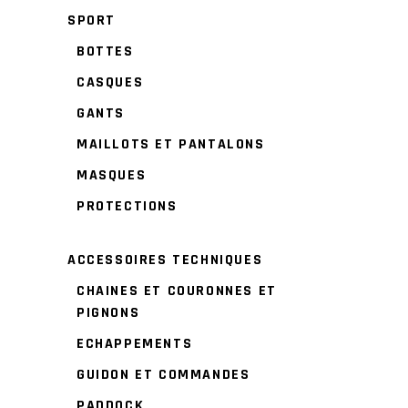
SPORT
BOTTES
CASQUES
GANTS
MAILLOTS ET PANTALONS
MASQUES
PROTECTIONS
ACCESSOIRES TECHNIQUES
CHAINES ET COURONNES ET
PIGNONS
ECHAPPEMENTS
GUIDON ET COMMANDES
PADDOCK