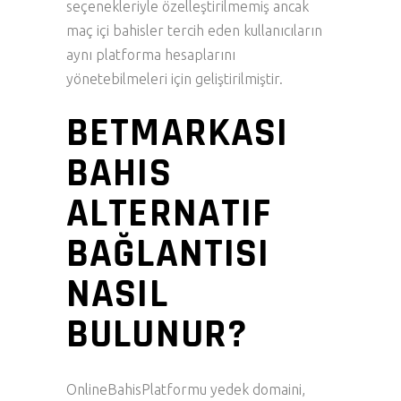
seçenekleriyle özelleştirilmemiş ancak
maç içi bahisler tercih eden kullanıcıların
aynı platforma hesaplarını
yönetebilmeleri için geliştirilmiştir.
BETMARKASI
BAHIS
ALTERNATIF
BAĞLANTISI
NASIL
BULUNUR?
OnlineBahisPlatformu yedek domaini,