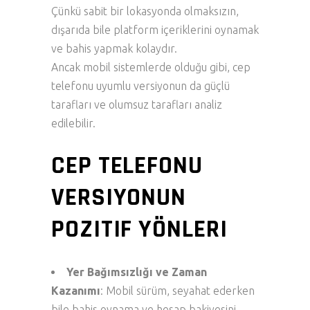
Çünkü sabit bir lokasyonda olmaksızın,
dışarıda bile platform içeriklerini oynamak
ve bahis yapmak kolaydır.
Ancak mobil sistemlerde olduğu gibi, cep
telefonu uyumlu versiyonun da güçlü
tarafları ve olumsuz tarafları analiz
edilebilir.
CEP TELEFONU
VERSIYONUN
POZITIF YÖNLERI
Yer Bağımsızlığı ve Zaman
Kazanımı
: Mobil sürüm, seyahat ederken
bile bahis oynama ve hesap bakiyesini