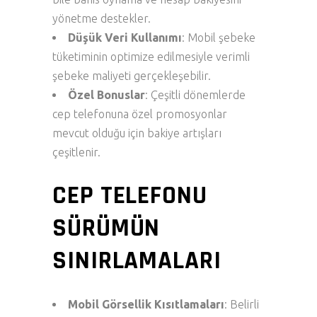
yönetme destekler.
Düşük Veri Kullanımı
: Mobil şebeke
tüketiminin optimize edilmesiyle verimli
şebeke maliyeti gerçekleşebilir.
Özel Bonuslar
: Çeşitli dönemlerde
cep telefonuna özel promosyonlar
mevcut olduğu için bakiye artışları
çeşitlenir.
CEP TELEFONU
SÜRÜMÜN
SINIRLAMALARI
Mobil Görsellik Kısıtlamaları
: Belirli