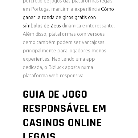
portfólio de jogos das plataformas legais
em Portugal mantém a experiência
Cómo
ganar la ronda de giros gratis con
símbolos de Zeus
dinâmica e interessante.
Além disso, plataformas com versões
demo também podem ser vantajosas,
principalmente para jogadores menos
experientes. Não tendo uma app
dedicada, o Bidluck aposta numa
plataforma web responsiva.
GUIA DE JOGO
RESPONSÁVEL EM
CASINOS ONLINE
LEGAIS