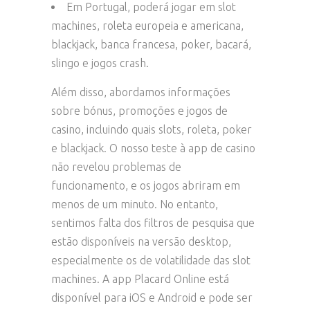
Em Portugal, poderá jogar em slot
machines, roleta europeia e americana,
blackjack, banca francesa, poker, bacará,
slingo e jogos crash.
Além disso, abordamos informações
sobre bónus, promoções e jogos de
casino, incluindo quais slots, roleta, poker
e blackjack. O nosso teste à app de casino
não revelou problemas de
funcionamento, e os jogos abriram em
menos de um minuto. No entanto,
sentimos falta dos filtros de pesquisa que
estão disponíveis na versão desktop,
especialmente os de volatilidade das slot
machines. A app Placard Online está
disponível para iOS e Android e pode ser