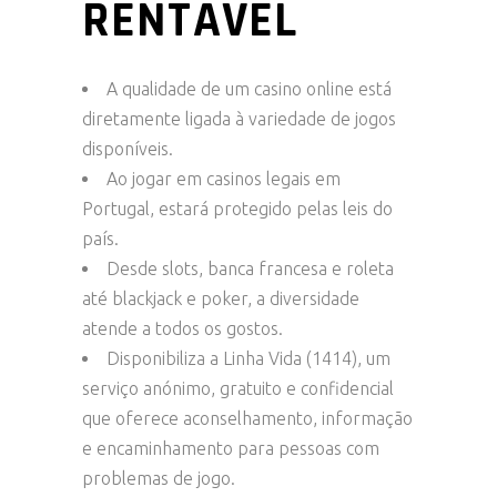
RENTÁVEL
A qualidade de um casino online está
diretamente ligada à variedade de jogos
disponíveis.
Ao jogar em casinos legais em
Portugal, estará protegido pelas leis do
país.
Desde slots, banca francesa e roleta
até blackjack e poker, a diversidade
atende a todos os gostos.
Disponibiliza a Linha Vida (1414), um
serviço anónimo, gratuito e confidencial
que oferece aconselhamento, informação
e encaminhamento para pessoas com
problemas de jogo.