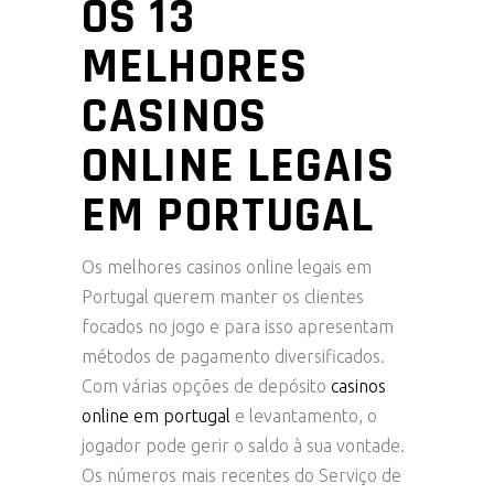
OS 13
MELHORES
CASINOS
ONLINE LEGAIS
EM PORTUGAL
Os melhores casinos online legais em
Portugal querem manter os clientes
focados no jogo e para isso apresentam
métodos de pagamento diversificados.
Com várias opções de depósito
casinos
online em portugal
e levantamento, o
jogador pode gerir o saldo à sua vontade.
Os números mais recentes do Serviço de