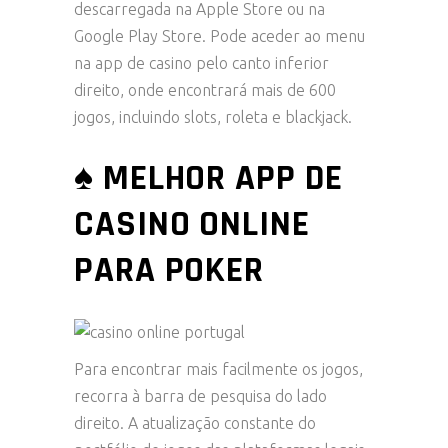
descarregada na Apple Store ou na
Google Play Store. Pode aceder ao menu
na app de casino pelo canto inferior
direito, onde encontrará mais de 600
jogos, incluindo slots, roleta e blackjack.
♠️ MELHOR APP DE
CASINO ONLINE
PARA POKER
Para encontrar mais facilmente os jogos,
recorra à barra de pesquisa do lado
direito. A atualização constante do