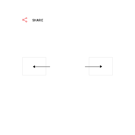
SHARE