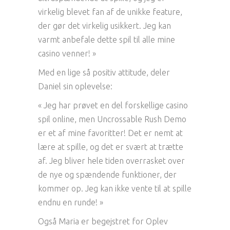
virkelig blevet fan af de unikke feature,
der gør det virkelig usikkert. Jeg kan
varmt anbefale dette spil til alle mine
casino venner! »
Med en lige så positiv attitude, deler
Daniel sin oplevelse:
« Jeg har prøvet en del forskellige casino
spil online, men Uncrossable Rush Demo
er et af mine favoritter! Det er nemt at
lære at spille, og det er svært at trætte
af. Jeg bliver hele tiden overrasket over
de nye og spændende funktioner, der
kommer op. Jeg kan ikke vente til at spille
endnu en runde! »
Også Maria er begejstret for Oplev