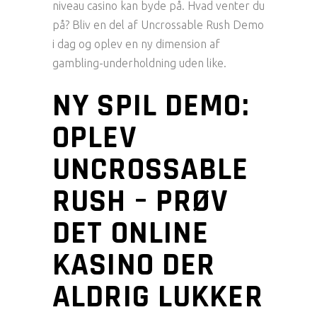
niveau casino kan byde på. Hvad venter du
på? Bliv en del af Uncrossable Rush Demo
i dag og oplev en ny dimension af
gambling-underholdning uden like.
NY SPIL DEMO:
OPLEV
UNCROSSABLE
RUSH – PRØV
DET ONLINE
KASINO DER
ALDRIG LUKKER