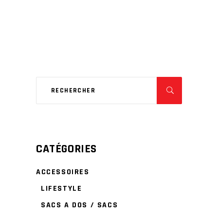
CATÉGORIES
ACCESSOIRES
LIFESTYLE
SACS A DOS / SACS