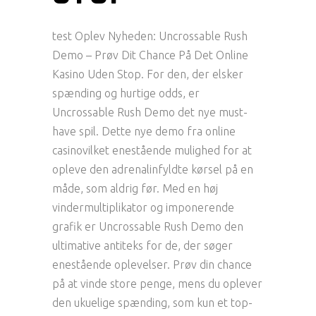
test Oplev Nyheden: Uncrossable Rush
Demo – Prøv Dit Chance På Det Online
Kasino Uden Stop. For den, der elsker
spænding og hurtige odds, er
Uncrossable Rush Demo det nye must-
have spil. Dette nye demo fra online
casinovilket enestående mulighed for at
opleve den adrenalinfyldte kørsel på en
måde, som aldrig før. Med en høj
vindermultiplikator og imponerende
grafik er Uncrossable Rush Demo den
ultimative antiteks for de, der søger
enestående oplevelser. Prøv din chance
på at vinde store penge, mens du oplever
den ukuelige spænding, som kun et top-