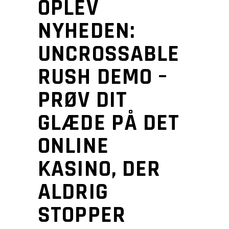
OPLEV
NYHEDEN:
UNCROSSABLE
RUSH DEMO –
PRØV DIT
GLÆDE PÅ DET
ONLINE
KASINO, DER
ALDRIG
STOPPER