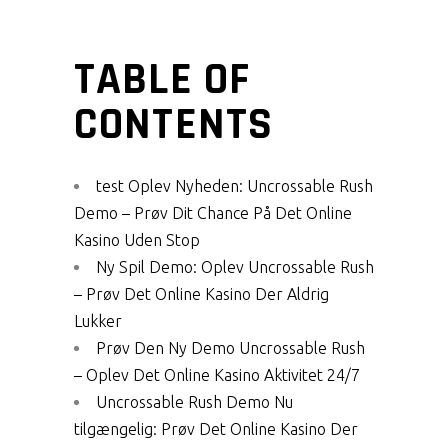
TABLE OF
CONTENTS
test Oplev Nyheden: Uncrossable Rush
Demo – Prøv Dit Chance På Det Online
Kasino Uden Stop
Ny Spil Demo: Oplev Uncrossable Rush
– Prøv Det Online Kasino Der Aldrig
Lukker
Prøv Den Ny Demo Uncrossable Rush
– Oplev Det Online Kasino Aktivitet 24/7
Uncrossable Rush Demo Nu
tilgængelig: Prøv Det Online Kasino Der