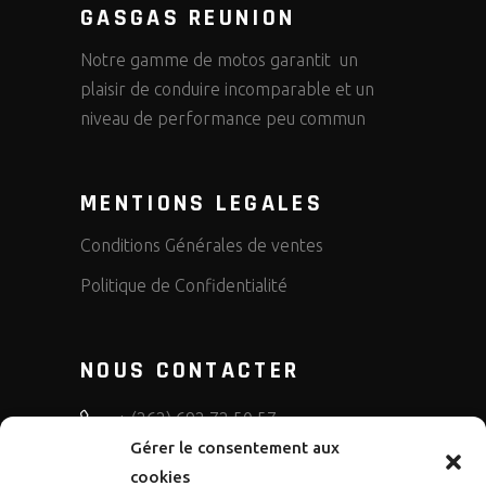
GASGAS REUNION
Notre gamme de motos garantit un
plaisir de conduire incomparable et un
niveau de performance peu commun
MENTIONS LEGALES
Conditions Générales de ventes
Politique de Confidentialité
NOUS CONTACTER
+ (262) 692 72 50 57
Gérer le consentement aux
bruno.diffusion.motos
cookies