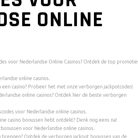
DSE ONLINE
des voor Nederlandse Online Casinos? Ontdek de top promotie
landse online casinos.
in een casino? Probeer het met onze verborgen jackpotcodes!
ederlandse online casinos? Ontdek hier de beste verborgen
scodes voor Nederlandse online casinos.
online casino bonussen hebt ontdekt? Denk nog eens na!
tbonussen voor Nederlandse online casinos.
eau brengen? Ontdek de verborgen jackpot bonussen van de