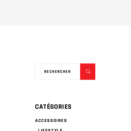
CATÉGORIES
ACCESSOIRES
LIFESTYLE