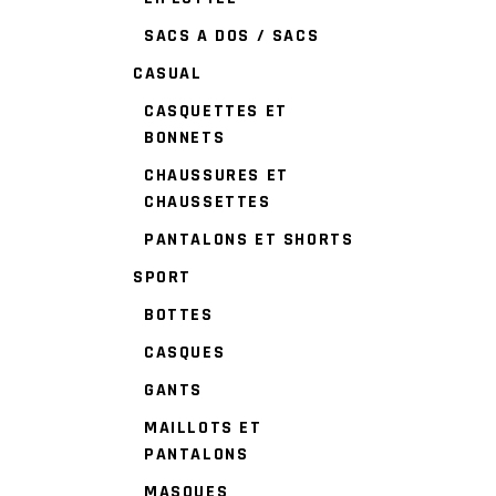
SACS A DOS / SACS
CASUAL
CASQUETTES ET
BONNETS
CHAUSSURES ET
CHAUSSETTES
PANTALONS ET SHORTS
SPORT
BOTTES
CASQUES
GANTS
MAILLOTS ET
PANTALONS
MASQUES