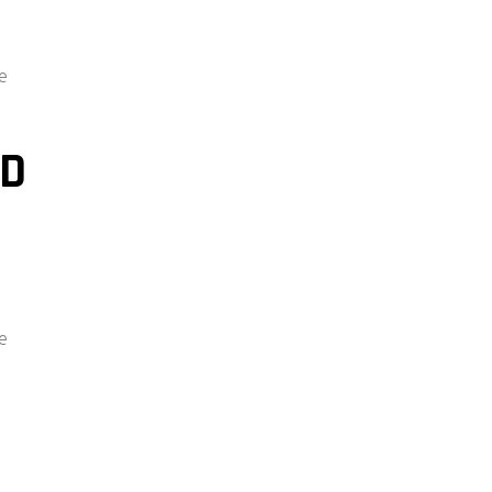
e
ND
e