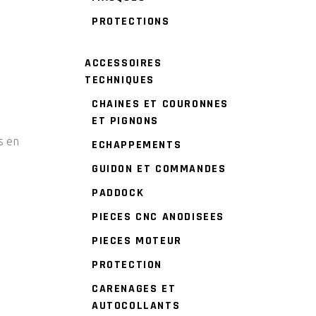
PROTECTIONS
ACCESSOIRES
TECHNIQUES
CHAINES ET COURONNES
ET PIGNONS
s en
ECHAPPEMENTS
GUIDON ET COMMANDES
PADDOCK
PIECES CNC ANODISEES
PIECES MOTEUR
PROTECTION
CARENAGES ET
AUTOCOLLANTS