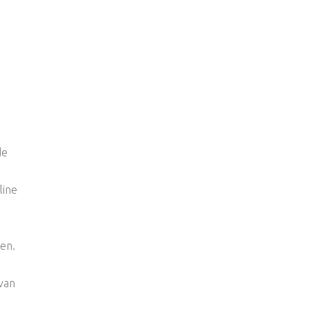
de
line
en.
 van