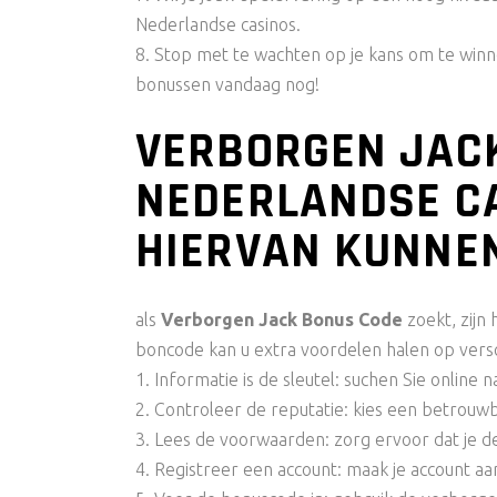
Nederlandse casinos.
8. Stop met te wachten op je kans om te winn
bonussen vandaag nog!
VERBORGEN JACK
NEDERLANDSE CA
HIERVAN KUNNE
als
Verborgen Jack Bonus Code
zoekt, zijn
boncode kan u extra voordelen halen op versch
1. Informatie is de sleutel: suchen Sie onlin
2. Controleer de reputatie: kies een betrouwb
3. Lees de voorwaarden: zorg ervoor dat je 
4. Registreer een account: maak je account aa