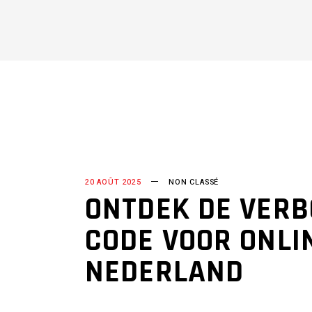
20 AOÛT 2025
NON CLASSÉ
ONTDEK DE VER
CODE VOOR ONLI
NEDERLAND