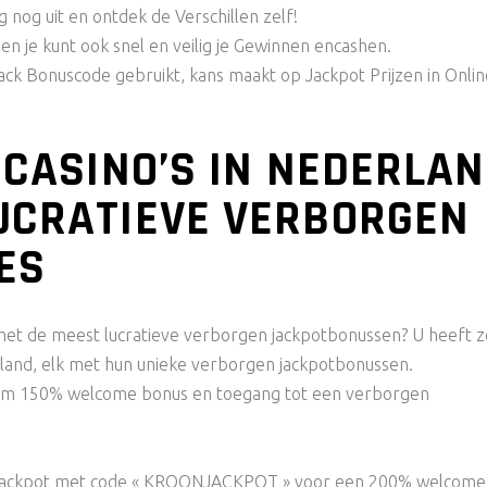
nog uit en ontdek de Verschillen zelf!
en je kunt ook snel en veilig je Gewinnen encashen.
Jack Bonuscode gebruikt, kans maakt op Jackpot Prijzen in Onlin
 CASINO’S IN NEDERLA
UCRATIEVE VERBORGEN
ES
 met de meest lucratieve verborgen jackpotbonussen? U heeft z
derland, elk met hun unieke verborgen jackpotbonussen.
 om 150% welcome bonus en toegang tot een verborgen
 » jackpot met code « KROONJACKPOT » voor een 200% welcome