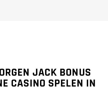
BORGEN JACK BONUS
NE CASINO SPELEN IN