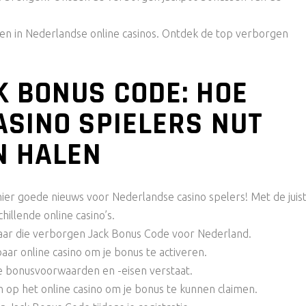
en in Nederlandse online casinos. Ontdek de top verborgen
 BONUS CODE: HOE
SINO SPIELERS NUT
N HALEN
 hier goede nieuws voor Nederlandse casino spelers! Met de juis
illende online casino’s.
e naar die verborgen Jack Bonus Code voor Nederland.
aar online casino om je bonus te activeren.
de bonusvoorwaarden en -eisen verstaat.
n op het online casino om je bonus te kunnen claimen.