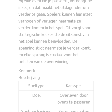
Bij elke oven die je passeert, verhoogt de
inzet, en dat maakt het uitdagender om
verder te gaan. Spelers kunnen hun inzet
verhogen of verlagen naarmate ze
verder komen in het spel. Dit zorgt voor
strategische keuzes die de uitkomst van
het spel kunnen beïnvloeden. De
spanning stijgt naarmate je verder komt,
en elke sprong is cruciaal voor het
behalen van de overwinning.
Kenmerk
Beschrijving
Speltype
Kansspel
Doel
Overleven door
ovens te passeren
Spelmechanisme
Sprongen maken