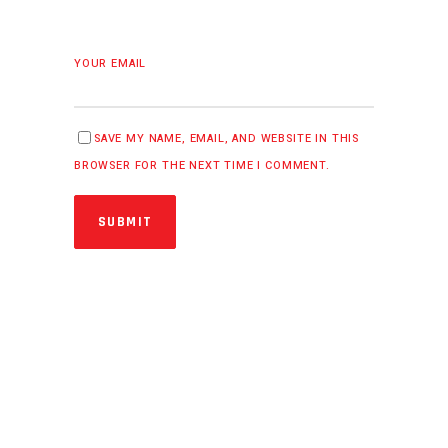
YOUR EMAIL
SAVE MY NAME, EMAIL, AND WEBSITE IN THIS
BROWSER FOR THE NEXT TIME I COMMENT.
SUBMIT