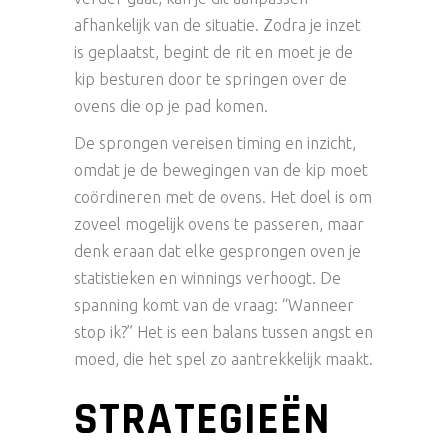
afhankelijk van de situatie. Zodra je inzet
is geplaatst, begint de rit en moet je de
kip besturen door te springen over de
ovens die op je pad komen.
De sprongen vereisen timing en inzicht,
omdat je de bewegingen van de kip moet
coördineren met de ovens. Het doel is om
zoveel mogelijk ovens te passeren, maar
denk eraan dat elke gesprongen oven je
statistieken en winnings verhoogt. De
spanning komt van de vraag: “Wanneer
stop ik?” Het is een balans tussen angst en
moed, die het spel zo aantrekkelijk maakt.
STRATEGIEËN