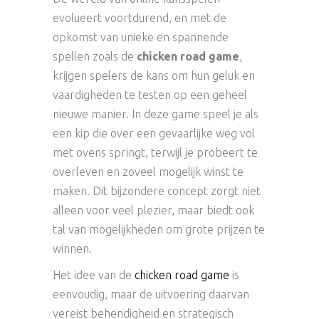
evolueert voortdurend, en met de
opkomst van unieke en spannende
spellen zoals de
chicken road game
,
krijgen spelers de kans om hun geluk en
vaardigheden te testen op een geheel
nieuwe manier. In deze game speel je als
een kip die over een gevaarlijke weg vol
met ovens springt, terwijl je probeert te
overleven en zoveel mogelijk winst te
maken. Dit bijzondere concept zorgt niet
alleen voor veel plezier, maar biedt ook
tal van mogelijkheden om grote prijzen te
winnen.
Het idee van de
chicken road game
is
eenvoudig, maar de uitvoering daarvan
vereist behendigheid en strategisch