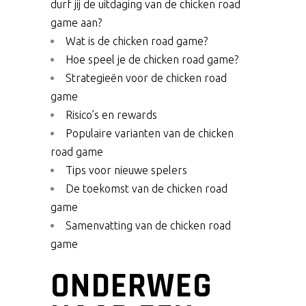
durf jij de uitdaging van de chicken road
game aan?
Wat is de chicken road game?
Hoe speel je de chicken road game?
Strategieën voor de chicken road
game
Risico’s en rewards
Populaire varianten van de chicken
road game
Tips voor nieuwe spelers
De toekomst van de chicken road
game
Samenvatting van de chicken road
game
ONDERWEG