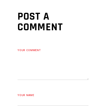
POST A
COMMENT
YOUR COMMENT
YOUR NAME