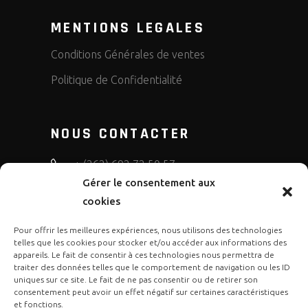
MENTIONS LEGALES
Conditions Générales de ventes
Politique de Confidentialité
NOUS CONTACTER
+ (262) 692 72 50 57
Gérer le consentement aux
bruno.diffusion.motos
cookies
Pour offrir les meilleures expériences, nous utilisons des technologies
telles que les cookies pour stocker et/ou accéder aux informations des
appareils. Le fait de consentir à ces technologies nous permettra de
traiter des données telles que le comportement de navigation ou les ID
uniques sur ce site. Le fait de ne pas consentir ou de retirer son
consentement peut avoir un effet négatif sur certaines caractéristiques
et fonctions.