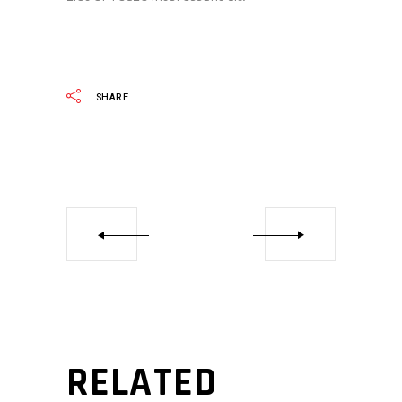
SHARE
RELATED