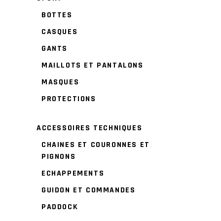
BOTTES
CASQUES
GANTS
MAILLOTS ET PANTALONS
MASQUES
PROTECTIONS
ACCESSOIRES TECHNIQUES
CHAINES ET COURONNES ET
PIGNONS
ECHAPPEMENTS
GUIDON ET COMMANDES
PADDOCK