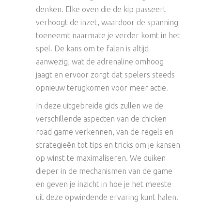
denken. Elke oven die de kip passeert
verhoogt de inzet, waardoor de spanning
toeneemt naarmate je verder komt in het
spel. De kans om te falen is altijd
aanwezig, wat de adrenaline omhoog
jaagt en ervoor zorgt dat spelers steeds
opnieuw terugkomen voor meer actie.
In deze uitgebreide gids zullen we de
verschillende aspecten van de chicken
road game verkennen, van de regels en
strategieën tot tips en tricks om je kansen
op winst te maximaliseren. We duiken
dieper in de mechanismen van de game
en geven je inzicht in hoe je het meeste
uit deze opwindende ervaring kunt halen.