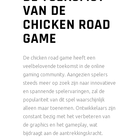
VAN DE
CHICKEN ROAD
GAME
De chicken road game heeft een
veelbelovende toekomst in de online
gaming community. Aangezien spelers
steeds meer op zoek zijn naar innovatieve
en spannende spelervaringen, zal de
populariteit van dit spel waarschijnlijk
alleen maar toenemen. Ontwikkelaars zijn
constant bezig met het verbeteren van
de graphics en het gameplay, wat
bijdraagt aan de aantrekkingskracht.