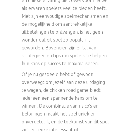
en unieke ervaring die zowel voor nieuwe
als ervaren spelers veel te bieden heeft.
Met zijn eenvoudige spelmechanismen en
de mogelijkheid om aantrekkelijke
uitbetalingen te ontvangen, is het geen
wonder dat dit spel zo populair is
geworden. Bovendien zijn er tal van
strategieën en tips om spelers te helpen
hun kans op succes te maximaliseren.
Of je nu gespeeld hebt of gewoon
overweegt om jezelf aan deze uitdaging
te wagen, de chicken road game biedt
iedereen een spannende kans om te
winnen. De combinatie van risico’s en
beloningen maakt het spel uniek en
onvergetelijk, en de toekomst van dit spel
ziet er reuze interessant uit.