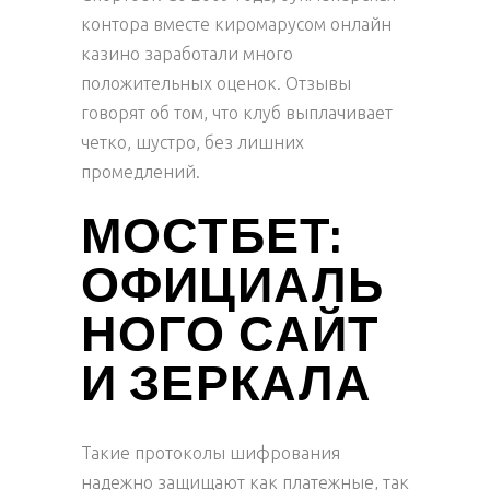
контора вместе киромарусом онлайн
казино заработали много
положительных оценок. Отзывы
говорят об том, что клуб выплачивает
четко, шустро, без лишних
промедлений.
МОСТБЕТ:
ОФИЦИАЛЬ
НОГО САЙТ
И ЗЕРКАЛА
Такие протоколы шифрования
надежно защищают как платежные, так