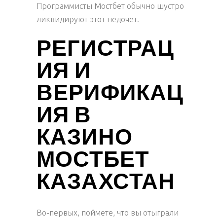
Программисты Мостбет обычно шустро
ликвидируют этот недочет.
РЕГИСТРАЦ
ИЯ И
ВЕРИФИКАЦ
ИЯ В
КАЗИНО
МОСТБЕТ
КАЗАХСТАН
Во-первых, поймете, что вы отыграли