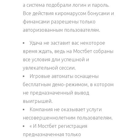
а система подобрали логин и пароль.
Все действия киромарусом бонусами и
финансами разрешены только
авторизованным пользователям.
Удача не заставит вас некоторое
время ждать, ведь на Мостбет собраны
все условия дли успешной и
увлекательной сессии.
Игровые автоматы оснащены
бесплатным демо-режимом, в котором
не предназначенный вывод
выигрышей.
Компания не оказывает услуги
несовершеннолетним пользователям.
« И Мостбет регистрация
предназначенная только