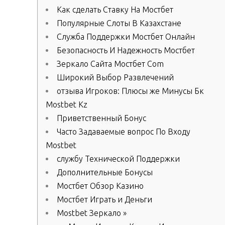
Как сделать Ставку На Мостбет
Популярные Слоты В Казахстане
Служба Поддержки Мостбет Онлайн
Безопасность И Надежность Мостбет
Зеркало Сайта Мостбет Com
Широкий Выбор Развлечений
отзыва Игроков: Плюсы же Минусы Бк
Mostbet Kz
Приветственный Бонус
Часто Задаваемые вопрос По Входу
Mostbet
службу Технической Поддержки
Дополнительные Бонусы
Мостбет Обзор Казино
Мостбет Играть и Деньги
Mostbet Зеркало »