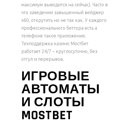
максимум выводится на сейчас). Часто в
что заведении завышенный вейджер
х60, открутить но не так как. У каждого
профессионального беттора есть а
телефоне такое приложение.
Техподдержка казино Мостбет
работает 24/7 – круглосуточно, без
отгул и перерывов.
ИГРОВЫЕ
АВТОМАТЫ
И СЛОТЫ
MOSTBET