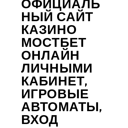
ОФИЦИАЛЬ
НЫЙ САЙТ
КАЗИНО
МОСТБЕТ
ОНЛАЙН
ЛИЧНЫМИ
КАБИНЕТ,
ИГРОВЫЕ
АВТОМАТЫ,
ВХОД