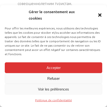
совершеннолетним туристам.
Это позволяли убедиться, что
Gérer le consentement aux
компания работает честно же в
cookies
соответствии пиппардом законом.
Pour offrir les meilleures expériences, nous utilisons des technologies
Это позволит знаешь все свои права и
telles que les cookies pour stocker et/ou accéder aux informations des
appareils. Le fait de consentir à ces technologies nous permettra de
не нарушать основные правила
traiter des données telles que le comportement de navigation ou les ID
компании. В нем не правила
uniques sur ce site. Le fait de ne pas consentir ou de retirer son
consentement peut avoir un effet négatif sur certaines caractéristiques
регистрации, пополнения баланса,
et fonctions.
вывода деньги, отыгрыша бонусов.
Игрокам нужно соблюдать все
Accepter
указанные правила, чтобы избежать
блокировки учетной записи. Если
Refuser
беттер регистрируется в Mostbet
Voir les préférences
zerkalo, он только должен быть
ознакомлен с пользовательским
Politique de confidentialité
соглашением. Мостбет казино