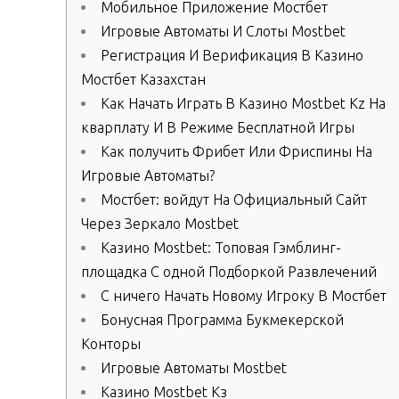
Мобильное Приложение Мостбет
Игровые Автоматы И Слоты Mostbet
Регистрация И Верификация В Казино
Мостбет Казахстан
Как Начать Играть В Казино Mostbet Kz На
кварплату И В Режиме Бесплатной Игры
Как получить Фрибет Или Фриспины На
Игровые Автоматы?
Мостбет: войдут На Официальный Сайт
Через Зеркало Mostbet
Казино Mostbet: Топовая Гэмблинг-
площадка С одной Подборкой Развлечений
С ничего Начать Новому Игроку В Мостбет
Бонусная Программа Букмекерской
Конторы
Игровые Автоматы Mostbet
Казино Mostbet Кз