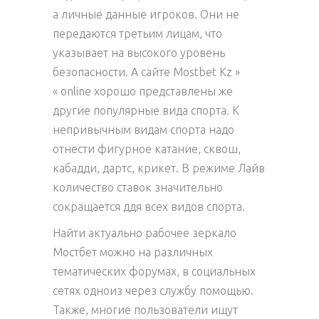
а личные данные игроков. Они не
передаются третьим лицам, что
указывает на высокого уровень
безопасности. А сайте Mostbet Kz »
« online хорошо представлены же
другие популярные вида спорта. К
непривычным видам спорта надо
отнести фигурное катание, сквош,
кабадди, дартс, крикет. В режиме Лайв
количество ставок значительно
сокращается ддя всех видов спорта.
Найти актуально рабочее зеркало
Мостбет можно на различных
тематических форумах, в социальных
сетях одноиз через службу помощью.
Также, многие пользователи ищут