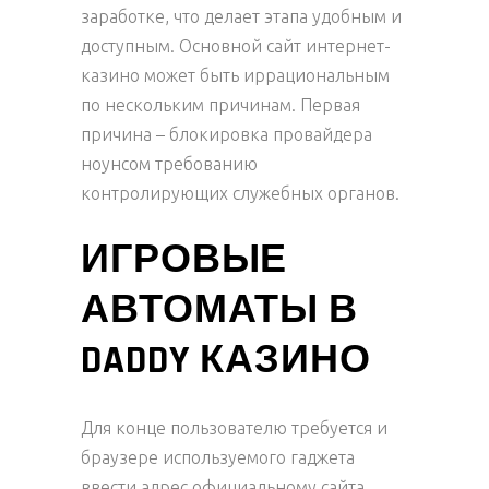
заработке, что делает этапа удобным и
доступным. Основной сайт интернет-
казино может быть иррациональным
по нескольким причинам. Первая
причина – блокировка провайдера
ноунсом требованию
контролирующих служебных органов.
ИГРОВЫЕ
АВТОМАТЫ В
DADDY КАЗИНО
Для конце пользователю требуется и
браузере используемого гаджета
ввести адрес официальному сайта