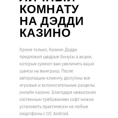
КОМНАТУ
НА ДЭДДИ
КАЗИНО
Кроме только, Казино Дэдди
предложил щедрые бонусы а акции,
которые сумеют вам увеличить ваши
шансы на выигрыш. После
авторизации клиенту доступны все
игровые и вспомогательные разделы
онлайн казино. Благодаря невысоким
системным требованиям софт можно
установить практически на любые
смартфоны с ОС Android.