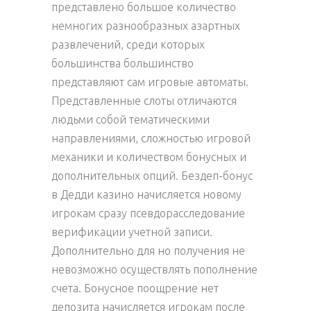
представлено большое количество
немногих разнообразных азартных
развлечений, среди которых
большинства большинство
представляют сам игровые автоматы.
Представленные слоты отличаются
людьми собой тематическими
направлениями, сложностью игровой
механики и количеством бонусных и
дополнительных опций. Бездеп-бонус
в Дедди казино начисляется новому
игрокам сразу псевдорасследование
верификации учетной записи.
Дополнительно для но получения не
невозможно осуществлять пополнение
счета. Бонусное поощрение нет
депозита начисляется игрокам после