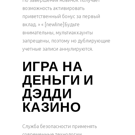
возможность активировать
приветственный бонус за первый
вклад. » « [newline]Будьте
внимательны, мультиаккаунты
запрещены, поэтому но дублирующие
учетные записи аннулируются.
ИГРА НА
ДЕНЬГИ И
ДЭДДИ
КАЗИНО
Служба безопасности применять
современные технологии