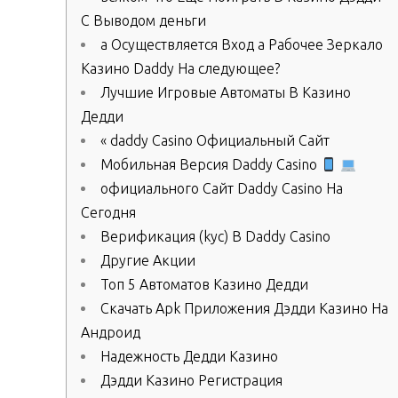
С Выводом деньги
а Осуществляется Вход а Рабочее Зеркало
Казино Daddy На следующее?
Лучшие Игровые Автоматы В Казино
Дедди
« daddy Casino Официальный Сайт
Мобильная Версия Daddy Casino
официального Сайт Daddy Casino На
Сегодня
Верификация (kyc) В Daddy Casino
Другие Акции
Топ 5 Автоматов Казино Дедди
Скачать Apk Приложения Дэдди Казино На
Андроид
Надежность Дедди Казино
Дэдди Казино Регистрация