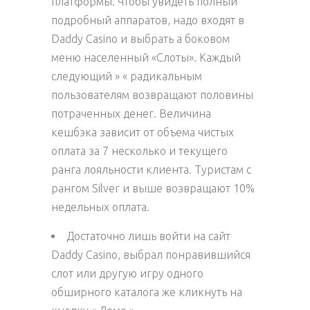
платформы. Чтобы увидеть полный
подробный аппаратов, надо входят в
Daddy Casino и выбрать а боковом
меню населенный «Слоты». Каждый
следующий » « радикальным
пользователям возвращают половины
потраченных денег. Величина
кешбэка зависит от объема чистых
оплата за 7 несколько и текущего
ранга лояльности клиента. Туристам с
рангом Silver и выше возвращают 10%
недельных оплата.
Достаточно лишь войти на сайт
Daddy Casino, выбрал понравившийся
слот или другую игру одного
обширного каталога же кликнуть на