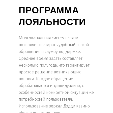
ПРОГРАММА
ЛОЯЛЬНОСТИ
Многоканальная система связи
позволяет выбирать удобный способ
обращения в службу поддержке.
Среднее время задать составляет
несколько полугода, что гарантирует
простое решение возникающих
вопроса. Каждое обращение
обрабатывается индивидуально, с
особенностей конкретной ситуации же
потребностей пользователя.
Использование зеркал Дэдди казино
обеспечивает полную