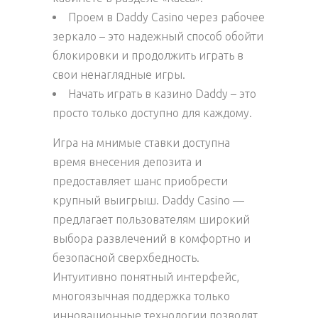
Проем в Daddy Casino через рабочее
зеркало – это надежный способ обойти
блокировки и продолжить играть в
свои ненаглядные игры.
Начать играть в казино Daddy – это
просто только доступно для каждому.
Игра на мнимые ставки доступна
время внесения депозита и
предоставляет шанс приобрести
крупный выигрыш. Daddy Casino —
предлагает пользователям широкий
выбора развлечений в комфортно и
безопасной сверхбедность.
Интуитивно понятный интерфейс,
многоязычная поддержка только
инновационные технологии позволят