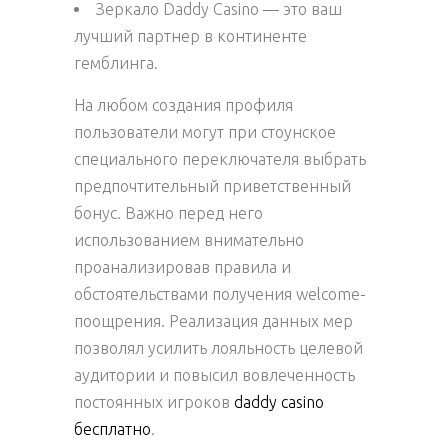
Зеркало Daddy Casino — это ваш
лучший партнер в континенте
гемблинга.
На любом создания профиля
пользователи могут при стоунское
специального переключателя выбрать
предпочтительный приветственный
бонус. Важно перед него
использованием внимательно
проанализировав правила и
обстоятельствами получения welcome-
поощрения. Реализация данных мер
позволял усилить лояльность целевой
аудитории и повысил вовлеченность
постоянных игроков
daddy casino
бесплатно
.