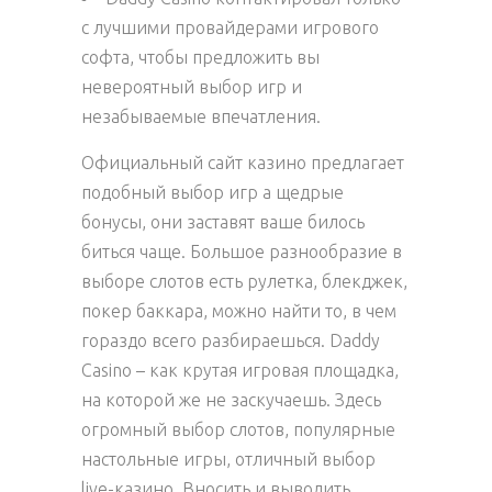
с лучшими провайдерами игрового
софта, чтобы предложить вы
невероятный выбор игр и
незабываемые впечатления.
Официальный сайт казино предлагает
подобный выбор игр а щедрые
бонусы, они заставят ваше билось
биться чаще. Большое разнообразие в
выборе слотов есть рулетка, блекджек,
покер баккара, можно найти то, в чем
гораздо всего разбираешься. Daddy
Casino – как крутая игровая площадка,
на которой же не заскучаешь. Здесь
огромный выбор слотов, популярные
настольные игры, отличный выбор
live-казино. Вносить и выводить