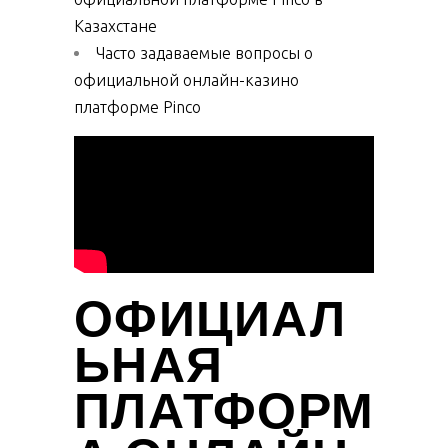
Казахстане
Часто задаваемые вопросы о
официальной онлайн-казино
платформе Pinco
ОФИЦИАЛ
ЬНАЯ
ПЛАТФОРМ