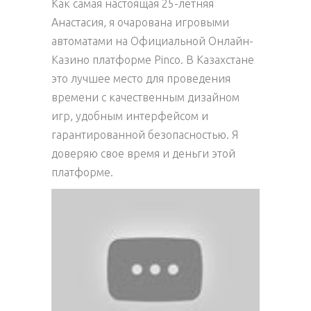
Как самая настоящая 25-летняя
Анастасия, я очарована игровыми
автоматами на Официальной Онлайн-
Казино платформе Pinco. В Казахстане
это лучшее место для проведения
времени с качественным дизайном
игр, удобным интерфейсом и
гарантированной безопасностью. Я
доверяю свое время и деньги этой
платформе.