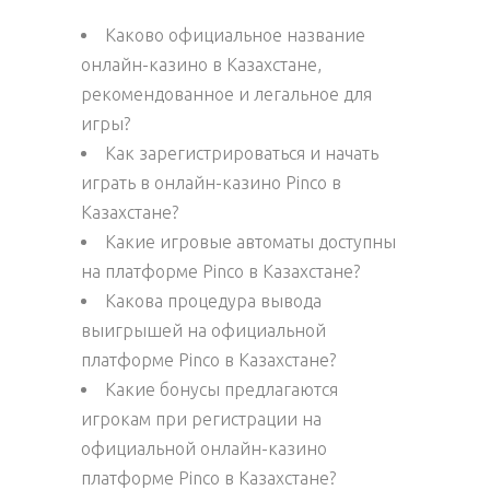
Каково официальное название
онлайн-казино в Казахстане,
рекомендованное и легальное для
игры?
Как зарегистрироваться и начать
играть в онлайн-казино Pinco в
Казахстане?
Какие игровые автоматы доступны
на платформе Pinco в Казахстане?
Какова процедура вывода
выигрышей на официальной
платформе Pinco в Казахстане?
Какие бонусы предлагаются
игрокам при регистрации на
официальной онлайн-казино
платформе Pinco в Казахстане?