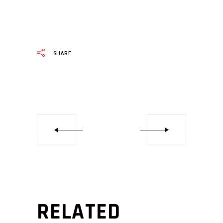
SHARE
RELATED