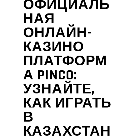
ОФИЦИАЛЬ
НАЯ
ОНЛАЙН-
КАЗИНО
ПЛАТФОРМ
А PINCO:
УЗНАЙТЕ,
КАК ИГРАТЬ
В
КАЗАХСТАН