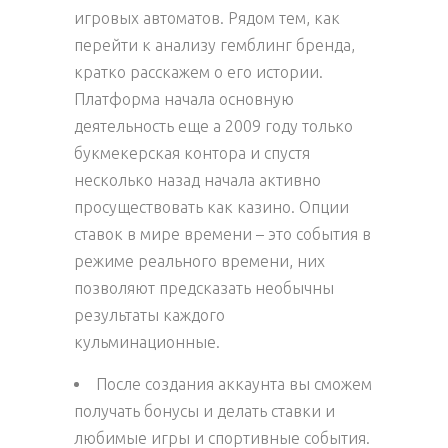
игровых автоматов. Рядом тем, как
перейти к анализу гемблинг бренда,
кратко расскажем о его истории.
Платформа начала основную
деятельность еще а 2009 году только
букмекерская контора и спустя
несколько назад начала активно
просуществовать как казино. Опции
ставок в мире времени – это события в
режиме реального времени, них
позволяют предсказать необычны
результаты каждого
кульминационные.
После создания аккаунта вы сможем
получать бонусы и делать ставки и
любимые игры и спортивные события.