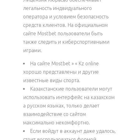
легальность индвидуального
оператора и условием безопасность
средств клиентов. На официальном
сайте Mostbet пользователи быть
также следить и киберспортивными
играми.
На сайте Mostbet » « Kz online
хорошо представлены и другие
известные виды спорта.
Казахстанские пользователи могут
использовать интерфейс на казахском
а русском языках, только делает
взаимодействие со сайтом
максимально некомфортно.
Если войдут в аккаунт даже удалось,
стоит воспользоваться формой