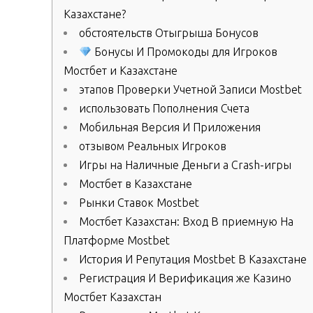
Казахстане?
обстоятельств Отыгрыша Бонусов
Бонусы И Промокоды для Игроков
Мостбет и Казахстане
этапов Проверки Учетной Записи Mostbet
использовать Пополнения Счета
Мобильная Версия И Приложения
отзывом Реальных Игроков
Игры на Наличные Деньги а Crash-игры
Мостбет в Казахстане
Рынки Ставок Mostbet
Мостбет Казахстан: Вход В приемную На
Платформе Mostbet
История И Репутация Mostbet В Казахстане
Регистрация И Верификация же Казино
Мостбет Казахстан