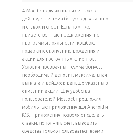
А Мостбет для активных игроков
действует система бонусов для казино
и ставок и спорт. Есть но » « же
приветственные предложения, но
программы лояльности, кэшбэк,
подарки к окончанию рождения и
акции для постоянных клиентов.
Условия прозрачны – сумма бонуса,
необходимый депозит, максимальная
выплата и вейджер раньше указаны в
описании акции. Для удобства
пользователей Mostbet предложил
мобильные приложения ддя Android и
iOS. Приложения позволяют сделать
ставки, пополнять счет, выводить
средства только пользоваться всеми