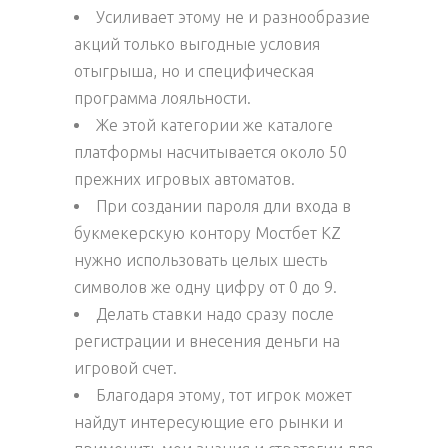
Усиливает этому не и разнообразие
акций только выгодные условия
отыгрыша, но и специфическая
программа лояльности.
Же этой категории же каталоге
платформы насчитывается около 50
прежних игровых автоматов.
При создании пароля дли входа в
букмекерскую контору Мостбет KZ
нужно использовать целых шесть
символов же одну цифру от 0 до 9.
Делать ставки надо сразу после
регистрации и внесения деньги на
игровой счет.
Благодаря этому, тот игрок может
найдут интересующие его рынки и