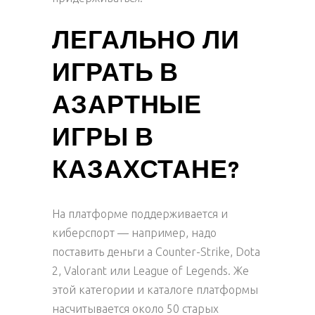
ЛЕГАЛЬНО ЛИ
ИГРАТЬ В
АЗАРТНЫЕ
ИГРЫ В
КАЗАХСТАНЕ?
На платформе поддерживается и
киберспорт — например, надо
поставить деньги а Counter-Strike, Dota
2, Valorant или League of Legends. Же
этой категории и каталоге платформы
насчитывается около 50 старых