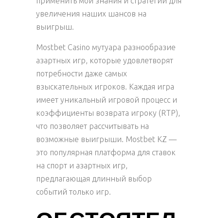
применить мои знания и стратегии для
увеличения наших шансов на
выигрыш.
Mostbet Casino мутуара разнообразие
азартных игр, которые удовлетворят
потребности даже самых
взыскательных игроков. Каждая игра
имеет уникальный игровой процесс и
коэффициенты возврата игроку (RTP),
что позволяет рассчитывать на
возможные выигрыши. Mostbet KZ —
это популярная платформа для ставок
на спорт и азартных игр,
предлагающая длинный выбор
событий только игр.