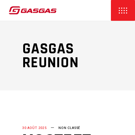
GASGAS
REUNION
30 AOÛT 2025
NON CLASSÉ