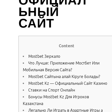
ОФИЦИАЛ
ЬНЫЙ
САЙТ
Content
Mostbet Зеркало
Что Лучше: Приложение Мостбет Или
Мобильная Версия Сайта?
Mostbet Сайтына Қалай Кіруге Болады?
Mostbet Kz — Официальный Сайт Казино
Ставки на Спорт Онлайн
Бонусы Mostbet Kz Для Игроков
Казахстана
Легально Ли Играть в Азартные Игры а