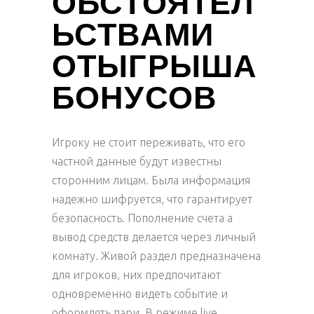
ОБСТОЯТЕЛ
ЬСТВАМИ
ОТЫГРЫША
БОНУСОВ
Игроку не стоит переживать, что его
частной данные будут известны
сторонним лицам. Была информация
надежно шифруется, что гарантирует
безопасность. Пополнение счета а
вывод средств делается через личный
комнату. Живой раздел предназначена
для игроков, них предпочитают
одновременно видеть событие и
оформлять пари. В режиме live