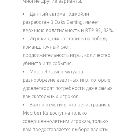
многие другие варианты.
Данный автомат оджейли
разработан 3 Oaks Gaming, имеет
верхнюю волатильность и RTP 95, 82%.
Игроки должно ставить на победу
команд, точный счет,
продолжительность игры, количество
убийств и те события.
Mostbet Casino мутуара
разнообразие азартных игр, которые
удовлетворят потребности даже самых
взыскательных игроков.
Важно отметить, что регистрация в
Мостбет Кз доступна только
совершеннолетним игрокам, только
вам предоставляется выбора валюты,