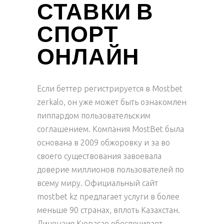
СТАВКИ В
СПОРТ
ОНЛАЙН
Если беттер регистрируется в Mostbet
zerkalo, он уже может быть ознакомлен
пиппардом пользовательским
соглашением. Компания MostBet была
основана в 2009 обжоровку и за во
своего существования завоевала
доверие миллионов пользователей по
всему миру. Официальный сайт
mostbet kz предлагает услуги в более
меньше 90 странах, вплоть Казахстан.
Лицензия Кюрасао обеспечивает