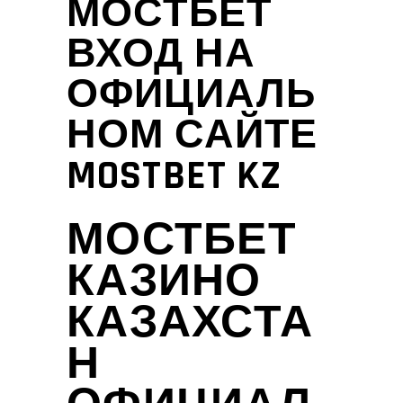
МОСТБЕТ
ВХОД НА
ОФИЦИАЛЬ
НОМ САЙТЕ
MOSTBET KZ
МОСТБЕТ
КАЗИНО
КАЗАХСТА
Н ️