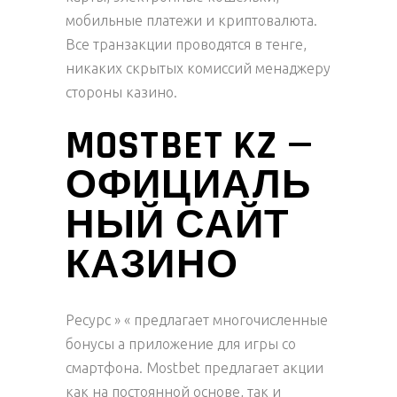
мобильные платежи и криптовалюта.
Все транзакции проводятся в тенге,
никаких скрытых комиссий менаджеру
стороны казино.
MOSTBET KZ —
ОФИЦИАЛЬ
НЫЙ САЙТ
КАЗИНО
Ресурс » « предлагает многочисленные
бонусы а приложение для игры со
смартфона. Mostbet предлагает акции
как на постоянной основе, так и