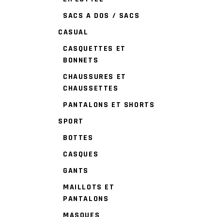
SACS A DOS / SACS
CASUAL
CASQUETTES ET
BONNETS
CHAUSSURES ET
CHAUSSETTES
PANTALONS ET SHORTS
SPORT
BOTTES
CASQUES
GANTS
MAILLOTS ET
PANTALONS
MASQUES