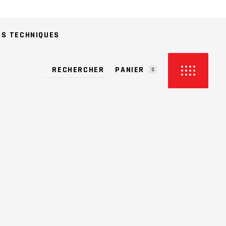
ES TECHNIQUES
PANIER
0
CUN PRODUIT DANS LE PANIER