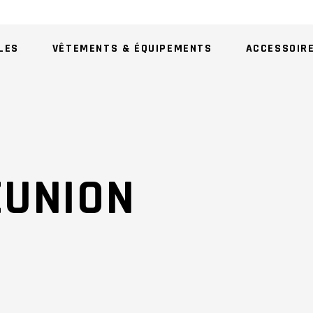
LES
VÊTEMENTS & ÉQUIPEMENTS
ACCESSOIR
AU
EUNION