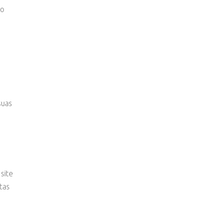
ão
suas
site
tas