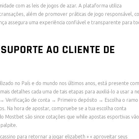
dade com as leis de jogos de azar. A plataforma utiliza
 transações, além de promover práticas de jogo responsável, 
cença assegura uma experiência confiável e transparente para t
 SUPORTE AO CLIENTE DE
lizado no País e do mundo nos últimos anos, está presente co
is detalhes cada uma de tais etapas para auxiliá-lo a usar a 
o → Verificação de conta → Primeiro depósito → Escolha o ramo
s. Na hora de apostar, compruebe se a tua escolha conta
do Mostbet são since cotações que while apostas esportivas vão
palpite.
assino para retornar a jogar elizabeth » « aproveitar seus