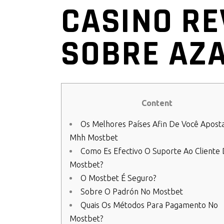
CASINO RE
SOBRE AZ
Content
Os Melhores Países Afin De Você Apost
Mhh Mostbet
Como Es Efectivo O Suporte Ao Cliente
Mostbet?
O Mostbet É Seguro?
Sobre O Padrón No Mostbet
Quais Os Métodos Para Pagamento No
Mostbet?