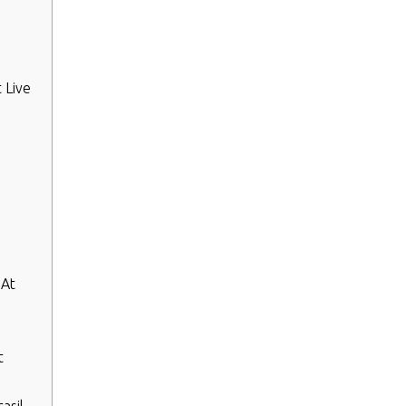
 Live
 At
t