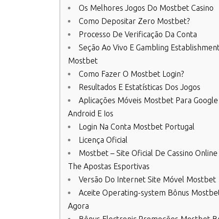
Os Melhores Jogos Do Mostbet Casino
Como Depositar Zero Mostbet?
Processo De Verificação Da Conta
Seção Ao Vivo E Gambling Establishment
Mostbet
Como Fazer O Mostbet Login?
Resultados E Estatísticas Dos Jogos
Aplicações Móveis Mostbet Para Google
Android E Ios
Login Na Conta Mostbet Portugal
Licença Oficial
Mostbet – Site Oficial De Cassino Online
The Apostas Esportivas
Versão Do Internet Site Móvel Mostbet
Aceite Operating-system Bônus Mostbe
Agora