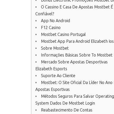
Bônus Electronic Promoções Mostbet Br
O Cassino E Casa De Apostas Mostbet É
Confiável?
App No Android
F12 Casino
Mostbet Casino Portugal
Mostbet App Para Android Elizabeth Ios
Sobre Mostbet
Informações Básicas Sobre To Mostbet
Mercado Sobre Apostas Desportivas
Elizabeth Esports
Suporte Ao Cliente
Mostbet: O Site Oficial Da Líder No Ano
Apostas Esportivas
Métodos Seguros Para Salvar Operating
System Dados De Mostbet Login
Reabastecimento De Contas