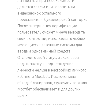
личности. И при необходимости
делается селфи или говорить на
видеозвонок остального
представителя букмекерской конторы.
После завершения верификации
пользователь сможет минуя выводить
свои выигрыши, использовать любые
имеющиеся платежные системы для
ввода и однозначный средств.
Отследить свой статус, а эксклавов
подать заявку а подтверждение
личности нельзя в настройках личного
кабинета Mostbet. Исключением
обхода блокировок, стулочасы зеркало
Мостбет обеспечивает и для других
целях.