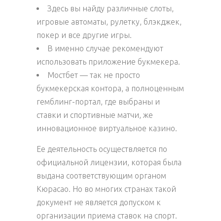
Здесь вы найду различные слоты,
игровые автоматы, рулетку, блэкджек,
покер и все другие игры.
В именно случае рекомендуют
использовать приложение букмекера.
Мостбет — так не просто
букмекерская контора, а полноценным
гемблинг-портал, где выбраны и
ставки и спортивные матчи, же
инновационное виртуальное казино.
Ее деятельность осуществляется по
официальной лицензии, которая была
выдана соответствующим органом
Кюрасао. Но во многих странах такой
документ не является допуском к
организации приема ставок на спорт.