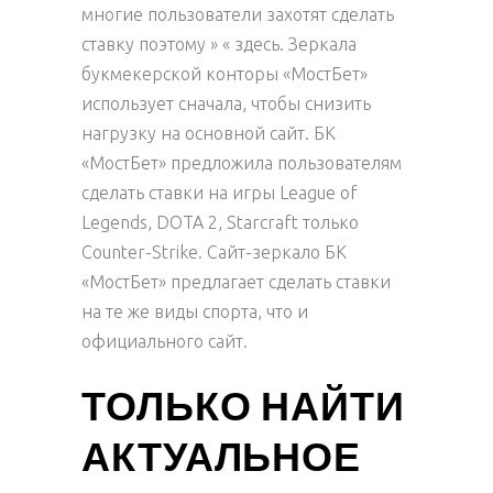
многие пользователи захотят сделать
ставку поэтому » « здесь. Зеркала
букмекерской конторы «МостБет»
использует сначала, чтобы снизить
нагрузку на основной сайт. БК
«МостБет» предложила пользователям
сделать ставки на игры League of
Legends, DOTA 2, Starcraft только
Counter-Strike. Сайт-зеркало БК
«МостБет» предлагает сделать ставки
на те же виды спорта, что и
официального сайт.
ТОЛЬКО НАЙТИ
АКТУАЛЬНОЕ