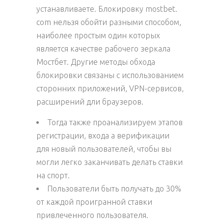
устанавливаете. Блокировку mostbet.
com нельзя обойти разными способом,
наиболее простым один которых
является качестве рабочего зеркала
Мостбет. Другие методы обхода
блокировки связаны с использованием
сторонних приложений, VPN-сервисов,
расширений дли браузеров.
Тогда также проанализируем этапов
регистрации, входа а верификации
для новый пользователей, чтобы вы
могли легко заканчивать делать ставки
на спорт.
Пользователи быть получать до 30%
от каждой проигранной ставки
привлеченного пользователя.