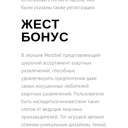
были указаны также регистрации.
ЖЕСТ
БОНУС
В зеркале Mostbet представляющий
широкий ассортимент азартных
развлечений, способных
удовлетворить предпочтения даже
самых искушенных любителей
азартных развлечений. Пользователи
быть насладиться множеством таких
слотов от ведущие мировых
производителей. Тот игровой автомат
отличии уникальным дизайном, темой,