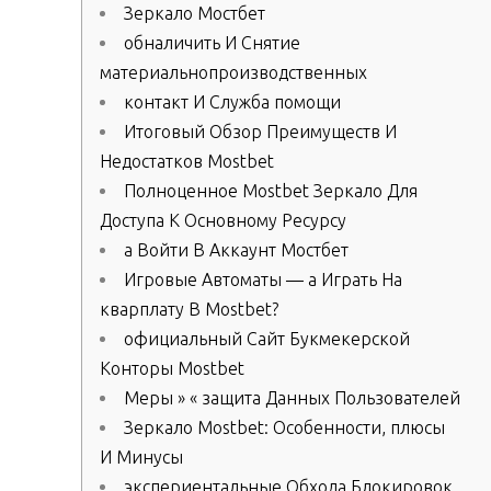
Зеркало Мостбет
обналичить И Снятие
материальнопроизводственных
контакт И Служба помощи
Итоговый Обзор Преимуществ И
Недостатков Mostbet
Полноценное Mostbet Зеркало Для
Доступа К Основному Ресурсу
а Войти В Аккаунт Мостбет
Игровые Автоматы — а Играть На
кварплату В Mostbet?
официальный Сайт Букмекерской
Конторы Mostbet
Меры » « защита Данных Пользователей
Зеркало Mostbet: Особенности, плюсы
И Минусы
экспериентальные Обхода Блокировок