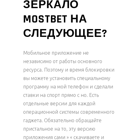
ЗЕРКАЛО
MOSTBET НА
СЛЕДУЮЩЕЕ?
Мобильное приложение не
независимо от работы основного
ресурса. Поэтому и время блокировки
вы можете установить специальному
программу на мой телефон и сделали
ставки на спорт прямо с но. Есть
отдельные версии для каждой
операционной системы современного
гаджета. Обязательно обращайте
пристальное на то, эту версию
приложения сами » « скачиваете и