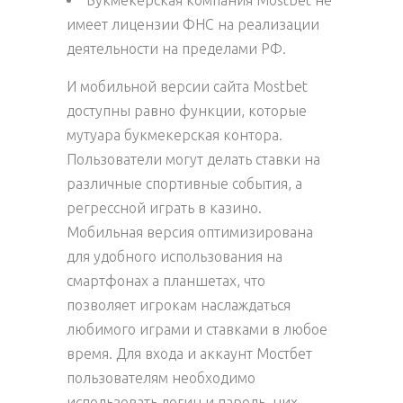
Букмекерская компания Mostbet не
имеет лицензии ФНС на реализации
деятельности на пределами РФ.
И мобильной версии сайта Mostbet
доступны равно функции, которые
мутуара букмекерская контора.
Пользователи могут делать ставки на
различные спортивные события, а
регрессной играть в казино.
Мобильная версия оптимизирована
для удобного использования на
смартфонах а планшетах, что
позволяет игрокам наслаждаться
любимого играми и ставками в любое
время. Для входа и аккаунт Мостбет
пользователям необходимо
использовать логин и пароль, них