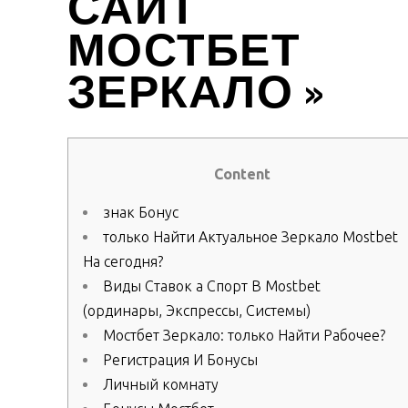
САЙТ
МОСТБЕТ
ЗЕРКАЛО »
Content
знак Бонус
только Найти Актуальное Зеркало Mostbet
На сегодня?
Виды Ставок а Спорт В Mostbet
(ординары, Экспрессы, Системы)
Мостбет Зеркало: только Найти Рабочее?
Регистрация И Бонусы
Личный комнату