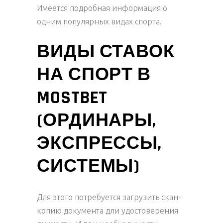
Имеется подробная информация о
одним популярных видах спорта.
ВИДЫ СТАВОК
НА СПОРТ В
MOSTBET
(ОРДИНАРЫ,
ЭКСПРЕССЫ,
СИСТЕМЫ)
Для этого потребуется загрузить скан-
копию документа дли удостоверения