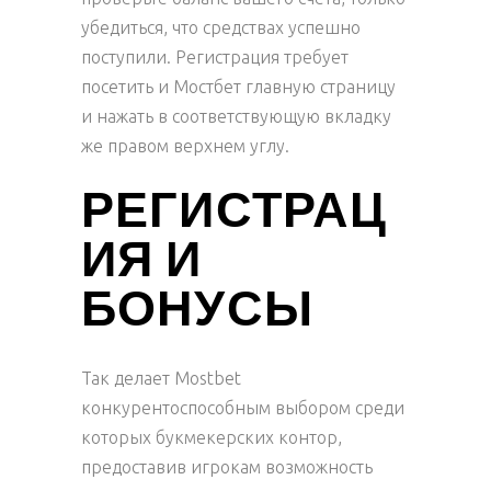
убедиться, что средствах успешно
поступили. Регистрация требует
посетить и Мостбет главную страницу
и нажать в соответствующую вкладку
же правом верхнем углу.
РЕГИСТРАЦ
ИЯ И
БОНУСЫ
Так делает Mostbet
конкурентоспособным выбором среди
которых букмекерских контор,
предоставив игрокам возможность