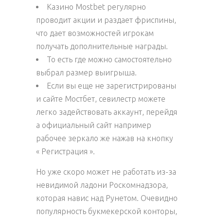
Казино Mostbet регулярно
проводит акции и раздает фриспины,
что дает возможностей игрокам
получать дополнительные награды.
То есть где можно самостоятельно
выбрал размер выигрыша.
Если вы еще не зарегистрированы
и сайте Мостбет, севилестр можете
легко задействовать аккаунт, перейдя
а официальный сайт например
рабочее зеркало же нажав на кнопку
« Регистрация ».
Но уже скоро может не работать из-за
невидимой ладони Роскомнадзора,
которая навис над Рунетом. Очевидно
популярность букмекерской конторы,