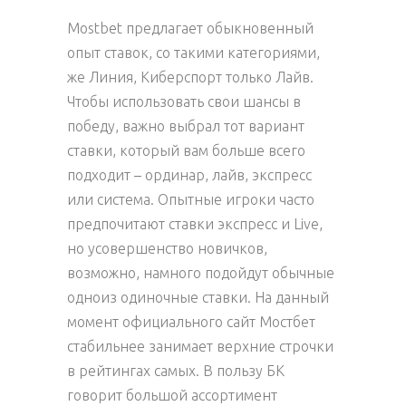
Mostbet предлагает обыкновенный
опыт ставок, со такими категориями,
же Линия, Киберспорт только Лайв.
Чтобы использовать свои шансы в
победу, важно выбрал тот вариант
ставки, который вам больше всего
подходит – ординар, лайв, экспресс
или система. Опытные игроки часто
предпочитают ставки экспресс и Live,
но усовершенство новичков,
возможно, намного подойдут обычные
одноиз одиночные ставки. На данный
момент официального сайт Мостбет
стабильнее занимает верхние строчки
в рейтингах самых. В пользу БК
говорит большой ассортимент