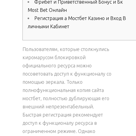
Фрибет и Приветственный Бонус и Бк
Most Bet Онлайн
Регистрация а Мостбет Казино и Вход В
личными Кабинет
Пользователям, которые столкнулись
киромарусом блокировкой
официального ресурса можно
посоветовать доступ к функционалу со
помощью зеркала. Только
полнофункциональная копия сайта
мостбет, полностью дублирующая его
внешний непрезентабельный.
Быстрая регистрация рекомендует
доступ к функционалу ресурса в
ограниченном режиме. Однако