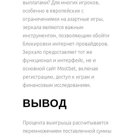
выплатами? Для многих игроков,
особенно в европейских с
ограничениями на азартные игры,
зеркала являются важным
инструментом, позволяющим обойти
блокировки интернет-провайдеров.
Зеркало предоставляет тот же
функционал и интерфейс, не и
основной сайт Mostbet, включая
регистрацию, доступ к играм и
финансовым исследованиям.
ВЫВОД
Процента выигрыша рассчитывается
перемножением поставленной суммы