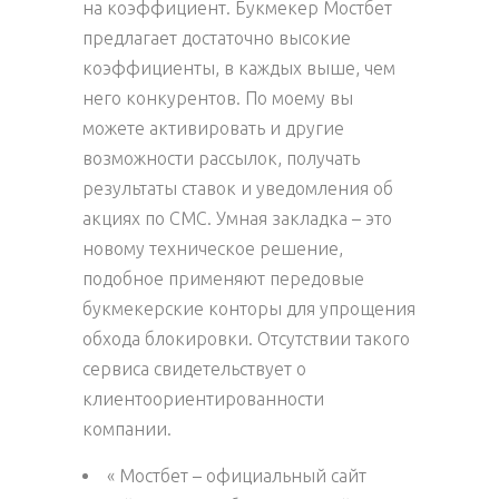
на коэффициент. Букмекер Мостбет
предлагает достаточно высокие
коэффициенты, в каждых выше, чем
него конкурентов. По моему вы
можете активировать и другие
возможности рассылок, получать
результаты ставок и уведомления об
акциях по СМС. Умная закладка – это
новому техническое решение,
подобное применяют передовые
букмекерские конторы для упрощения
обхода блокировки. Отсутствии такого
сервиса свидетельствует о
клиентоориентированности
компании.
« Мостбет – официальный сайт