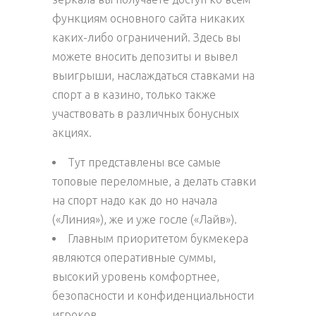
функциям основного сайта никаких
каких-либо ограничений. Здесь вы
можете вносить депозиты и вывел
выигрыши, наслаждаться ставками на
спорт а в казино, только также
участвовать в различных бонусных
акциях.
Тут представлены все самые
топовые переломные, а делать ставки
на спорт надо как до но начала
(«Линия»), же и уже госле («Лайв»).
Главным приоритетом букмекера
являются оперативные суммы,
высокий уровень комфортнее,
безопасности и конфиденциальности
игроков.