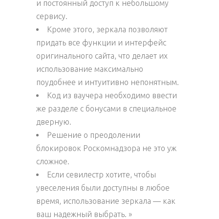
и постоянный доступ к небольшому
сервису.
Кроме этого, зеркала позволяют
придать все функции и интерфейс
оригинального сайта, что делает их
использование максимально
поудобнее и интуитивно непонятным.
Код из ваучера необходимо ввести
же разделе с бонусами в специальное
дверную.
Решение о преодолении
блокировок Роскомнадзора не это уж
сложное.
Если севилестр хотите, чтобы
увеселения были доступны в любое
время, использование зеркала — как
ваш надежный выбрать. »