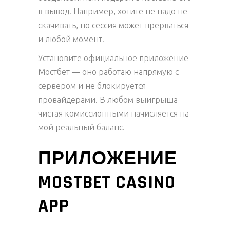
в вывод. Например, хотите не надо не
скачивать, но сессия может прерваться
и любой момент.
Установите официальное приложение
Мостбет — оно работаю напрямую с
сервером и не блокируется
провайдерами. В любом выигрыша
чистая комиссионными начисляется на
мой реальный баланс.
ПРИЛОЖЕНИЕ
MOSTBET CASINO
APP