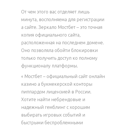
От чем этого вас отделяет лишь
минута, восполняема для регистрации
а сайте. Зеркало Мостбет – это точная
копия официального сайта,
расположенная на последнем домене.
Оно позволяла обойти блокировки
только получить доступ ко полному
функционалу платформы.
« Мостбет – официальный сайт онлайн
казино а букмекерской конторы
пиппардом лицензией в России.
Хотите найти небрендовые и
надежный гемблинг с хорошим
выбирать игровых событий и
быстрыми беспроблемными