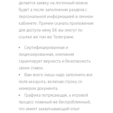
делается заявку на логичный можно
будет а после заполнения раздела с
персональной информацией в личном
кабинете. Причем скачать приложение
для доступа нему БК вы смогут по
ссылке же том же Телеграме.
Сертифицированная и
лицензированная, компания
гарантирует верность и безопасность
своих ставок.
Вам всего лишь надо заполнить все
поля аккаунта, включая строку со
номером документа.
Графика потрясающая, а игровой
процесс плавный же беспроблемный,
что имеет захватывающий опыт