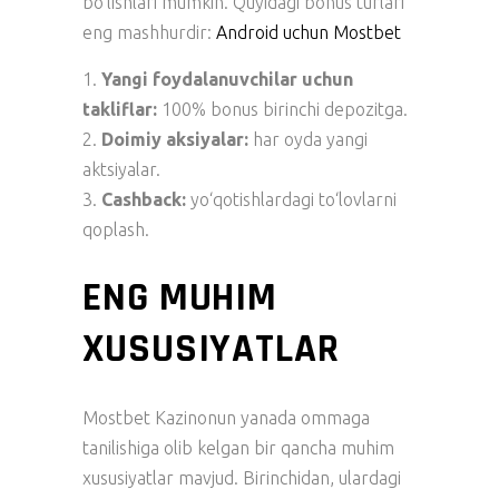
bo‘lishlari mumkin. Quyidagi bonus turlari
eng mashhurdir:
Android uchun Mostbet
Yangi foydalanuvchilar uchun
takliflar:
100% bonus birinchi depozitga.
Doimiy aksiyalar:
har oyda yangi
aktsiyalar.
Cashback:
yo‘qotishlardagi to‘lovlarni
qoplash.
ENG MUHIM
XUSUSIYATLAR
Mostbet Kazinonun yanada ommaga
tanilishiga olib kelgan bir qancha muhim
xususiyatlar mavjud. Birinchidan, ulardagi