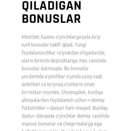
QILADIGAN
BONUSLAR
Mostbet Kazino o‘yinchilarga juda ko‘p
turli bonuslar taklif qiladi. Yangi
foydalanuvchilar ro‘yxatdan o‘tganlarida,
ularni birinchi depozitlariga mos ravishda
bonuslar kutmoqda. Bu bonuslar
yordamida o‘yinchilar o‘yinda uzoq vaqt
qolishlari va ko‘proq o‘yinlarni sinab
ko‘rishlari mumkin. Shuningdek, boshqa
aktsiyalardan foydalanish uchun « doimiy
futbolchilar » dasturi ham mavjud. Bunday
dastur doirasida o‘yinchilar doimiy ravishda
maxsus bonuslar va chegirmalarga ega