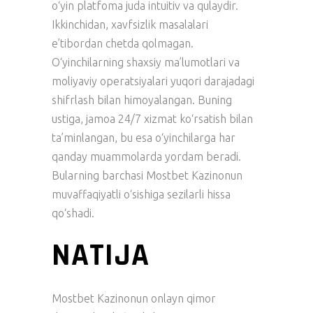
o‘yin platfoma juda intuitiv va qulaydir.
Ikkinchidan, xavfsizlik masalalari
e’tibordan chetda qolmagan.
O‘yinchilarning shaxsiy ma’lumotlari va
moliyaviy operatsiyalari yuqori darajadagi
shifrlash bilan himoyalangan. Buning
ustiga, jamoa 24/7 xizmat ko‘rsatish bilan
ta’minlangan, bu esa o‘yinchilarga har
qanday muammolarda yordam beradi.
Bularning barchasi Mostbet Kazinonun
muvaffaqiyatli o‘sishiga sezilarli hissa
qo‘shadi.
NATIJA
Mostbet Kazinonun onlayn qimor