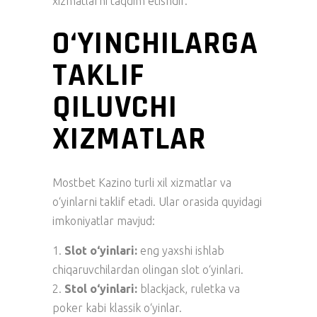
xizmatlarni taqdim etishdir.
O‘YINCHILARGA
TAKLIF
QILUVCHI
XIZMATLAR
Mostbet Kazino turli xil xizmatlar va
o‘yinlarni taklif etadi. Ular orasida quyidagi
imkoniyatlar mavjud:
Slot o‘yinlari:
eng yaxshi ishlab
chiqaruvchilardan olingan slot o‘yinlari.
Stol o‘yinlari:
blackjack, ruletka va
poker kabi klassik o‘yinlar.