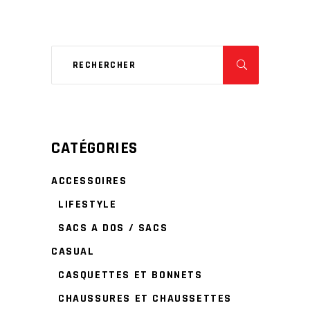
CATÉGORIES
ACCESSOIRES
LIFESTYLE
SACS A DOS / SACS
CASUAL
CASQUETTES ET BONNETS
CHAUSSURES ET CHAUSSETTES