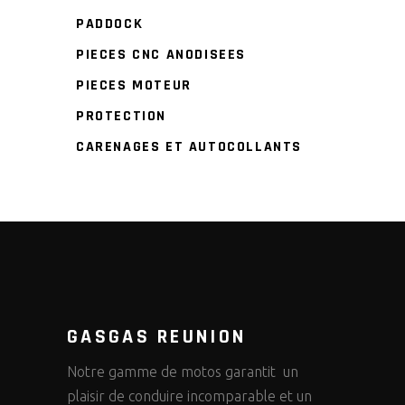
PADDOCK
PIECES CNC ANODISEES
PIECES MOTEUR
PROTECTION
CARENAGES ET AUTOCOLLANTS
GASGAS REUNION
Notre gamme de motos garantit un
plaisir de conduire incomparable et un