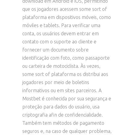
download em Android e iOS, permitindo
que os jogadores acessem some sort of
plataforma em dispositivos móveis, como
móviles e tablets. Para verificar uma
conta, os usuários devem entrar em
contato com o suporte ao cliente e
fornecer um documento sobre
identificação com foto, como passaporte
ou carteira de motociclista. Às vezes,
some sort of plataforma os distribui aos
jogadores por meio de boletins
informativos ou em sites parceiros. A
Mostbet é conhecida por sua segurança e
proteção para dados do usuário, usa
criptografia afin de confidencialidade.
Também tem métodos de pagamento
seguros e, na caso de qualquer problema,