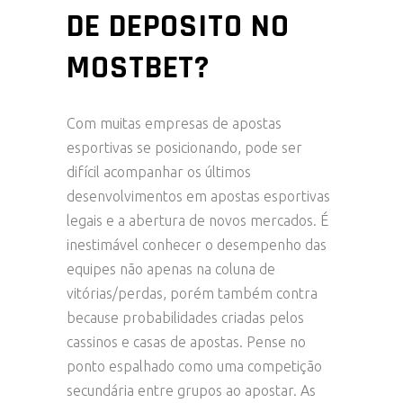
DE DEPOSITO NO
MOSTBET?
Com muitas empresas de apostas
esportivas se posicionando, pode ser
difícil acompanhar os últimos
desenvolvimentos em apostas esportivas
legais e a abertura de novos mercados. É
inestimável conhecer o desempenho das
equipes não apenas na coluna de
vitórias/perdas, porém também contra
because probabilidades criadas pelos
cassinos e casas de apostas. Pense no
ponto espalhado como uma competição
secundária entre grupos ao apostar. As