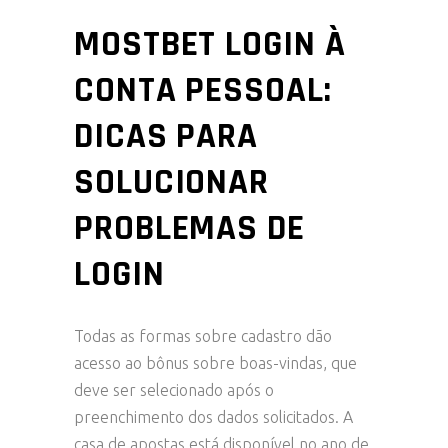
MOSTBET LOGIN À
CONTA PESSOAL:
DICAS PARA
SOLUCIONAR
PROBLEMAS DE
LOGIN
Todas as formas sobre cadastro dão
acesso ao bônus sobre boas-vindas, que
deve ser selecionado após o
preenchimento dos dados solicitados. A
casa de apostas está disponível no ano de