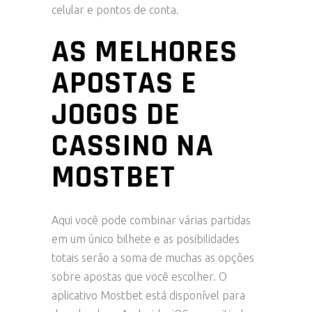
celular e pontos de conta.
AS MELHORES
APOSTAS E
JOGOS DE
CASSINO NA
MOSTBET
Aqui você pode combinar várias partidas
em um único bilhete e as posibilidades
totais serão a soma de muchas as opções
sobre apostas que você escolher. O
aplicativo Mostbet está disponível para