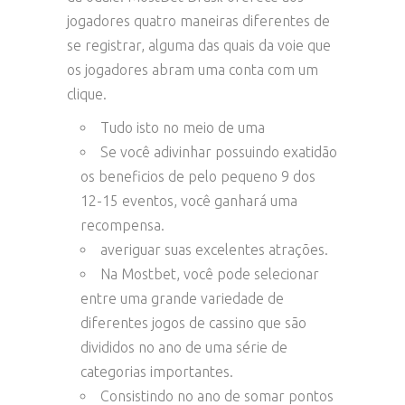
jogadores quatro maneiras diferentes de
se registrar, alguma das quais da voie que
os jogadores abram uma conta com um
clique.
Tudo isto no meio de uma
Se você adivinhar possuindo exatidão
os beneficios de pelo pequeno 9 dos
12-15 eventos, você ganhará uma
recompensa.
averiguar suas excelentes atrações.
Na Mostbet, você pode selecionar
entre uma grande variedade de
diferentes jogos de cassino que são
divididos no ano de uma série de
categorias importantes.
Consistindo no ano de somar pontos