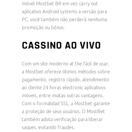
móvel Mostbet BR em vez carry out
aplicativo Android systems a versão para
PC, você também não perderá nenhuma
promoção ou bônus.
CASSINO AO VIVO
Com um site moderno at the fácil de usar,
a Mostbet oferece ótimos métodos sobre
pagamento, registro rápido, atendimento
ao cliente 24 horas electronic aplicativos
móveis, entre muitas outras vantagens.
Com o formalidad SSL, a Mostbet garante
a proteção de seus usuários. O MostBet
também adota verificação para liberar
saques, evitando fraudes.