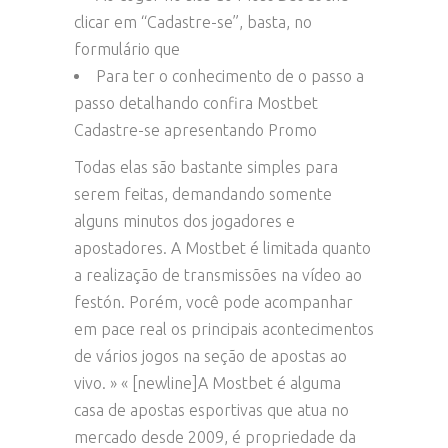
clicar em “Cadastre-se”, basta, no
formulário que
Para ter o conhecimento de o passo a
passo detalhando confira Mostbet
Cadastre-se apresentando Promo
Todas elas são bastante simples para
serem feitas, demandando somente
alguns minutos dos jogadores e
apostadores. A Mostbet é limitada quanto
a realização de transmissões na vídeo ao
festón. Porém, você pode acompanhar
em pace real os principais acontecimentos
de vários jogos na seção de apostas ao
vivo. » « [newline]A Mostbet é alguma
casa de apostas esportivas que atua no
mercado desde 2009, é propriedade da