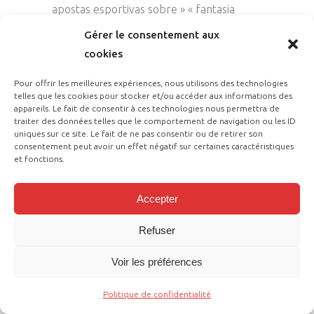
apostas esportivas sobre » « fantasia
ainda estão disponíveis para a AFL e NRL.
Gérer le consentement aux
As apostas da CSGO continuam a crescer
cookies
internacionalmente e some sort of
Pour offrir les meilleures expériences, nous utilisons des technologies
Mostbet incluiu u esporte como part
telles que les cookies pour stocker et/ou accéder aux informations des
integrante de tua oferta. Os games são
appareils. Le fait de consentir à ces technologies nous permettra de
traiter des données telles que le comportement de navigation ou les ID
jogados essencialmente em todo u
uniques sur ce site. Le fait de ne pas consentir ou de retirer son
mundo, em diferentes ligas e em
consentement peut avoir un effet négatif sur certaines caractéristiques
et fonctions.
diferentes níveis.
caça-níqueis que cativaram os usuários
Accepter
locais. O MostBet e casa de apostas já
sony ericsson consolidou como acaso de
Refuser
jogadores e apostadores do Brasil.
Voir les préférences
Funcionando
HOW TO LOGIN
Politique de confidentialité