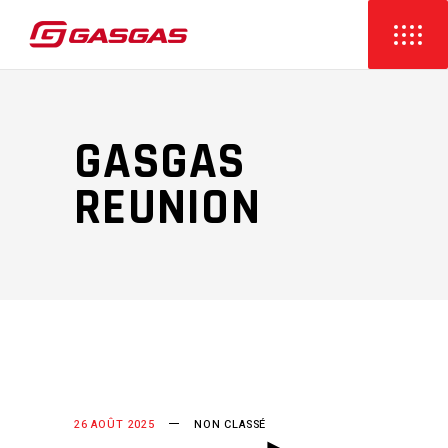
GASGAS
REUNION
26 AOÛT 2025
NON CLASSÉ