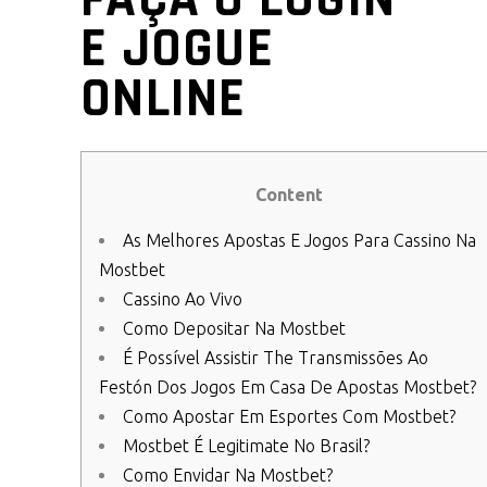
E JOGUE
ONLINE
Content
As Melhores Apostas E Jogos Para Cassino Na
Mostbet
Cassino Ao Vivo
Como Depositar Na Mostbet
É Possível Assistir The Transmissões Ao
Festón Dos Jogos Em Casa De Apostas Mostbet?
Como Apostar Em Esportes Com Mostbet?
Mostbet É Legitimate No Brasil?
Como Envidar Na Mostbet?