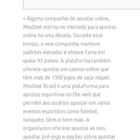
« Alguma companhia de apostas online,
Mostbet entrou no mercado para apostas
online há uma década. Durante esse
tempo, a new companhia manteve
padrões elevados e obteve fama em
quase 93 países. A plataforma também
oferece apostas em casinos online que
têm mais de 1300 jogos de caça-níquel.
Mostbet Brasil é uma plataforma para
apostas esportivas on the web que
permite aos usuários apostar em vários
eventos esportivos como futebol,
basquete, tênis e bem mais. A
organizacion oferece apostas ao vivo,
apostas pré-jogo e opções sobre apostas