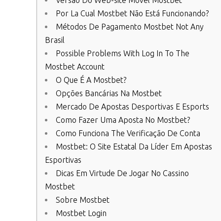
Versão Do Web-site Móvel Mostbet
Por La Cual Mostbet Não Está Funcionando?
Métodos De Pagamento Mostbet Not Any
Brasil
Possible Problems With Log In To The
Mostbet Account
O Que É A Mostbet?
Opções Bancárias Na Mostbet
Mercado De Apostas Desportivas E Esports
Como Fazer Uma Aposta No Mostbet?
Como Funciona The Verificação De Conta
Mostbet: O Site Estatal Da Líder Em Apostas
Esportivas
Dicas Em Virtude De Jogar No Cassino
Mostbet
Sobre Mostbet
Mostbet Login