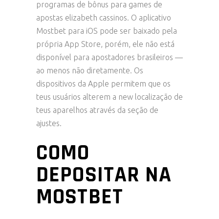
programas de bônus para games de
apostas elizabeth cassinos. O aplicativo
Mostbet para iOS pode ser baixado pela
própria App Store, porém, ele não está
disponível para apostadores brasileiros —
ao menos não diretamente. Os
dispositivos da Apple permitem que os
teus usuários alterem a new localização de
teus aparelhos através da seção de
ajustes.
COMO
DEPOSITAR NA
MOSTBET