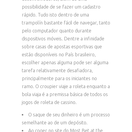
possibilidade de se fazer um cadastro
rápido. Tudo isto dentro de uma
trampolín bastante fácil de navegar, tanto
pelo computador quanto durante
dispositivos móveis. Dentre a infinidade
sobre casas de apostas esportivas que
estão disponíveis no País brasileiro,
escolher apenas alguma pode ser alguma
tarefa relativamente desafiadora,
principalmente para os iniciantes no
ramo. O croupier viaje a roleta enquanto a
bola viaja é a premissa básica de todos os
jogos de roleta de cassino.
O saque de seu dinheiro é um processo
semelhante ao de um depósito.
Ao coger no site do Most Bet at the