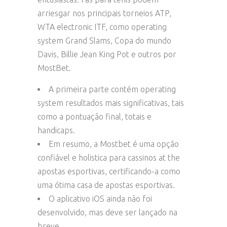
arriesgar nos principais torneios ATP,
WTA electronic ITF, como operating
system Grand Slams, Copa do mundo
Davis, Billie Jean King Pot e outros por
MostBet.
A primeira parte contém operating
system resultados mais significativas, tais
como a pontuação final, totais e
handicaps.
Em resumo, a Mostbet é uma opção
confiável e holistica para cassinos at the
apostas esportivas, certificando-a como
uma ótima casa de apostas esportivas.
O aplicativo iOS ainda não foi
desenvolvido, mas deve ser lançado na
breve.