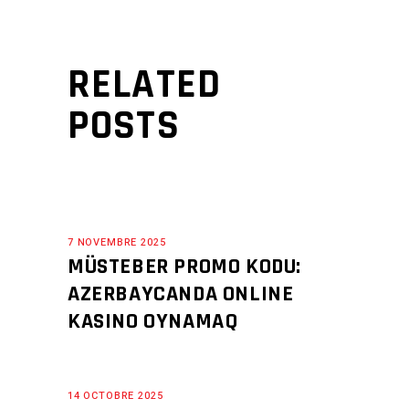
RELATED
POSTS
7 NOVEMBRE 2025
MÜSTEBER PROMO KODU:
AZERBAYCANDA ONLINE
KASINO OYNAMAQ
14 OCTOBRE 2025