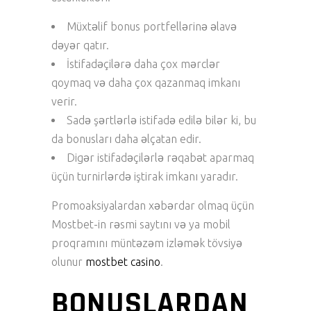
Müxtəlif bonus portfellərinə əlavə
dəyər qatır.
İstifadəçilərə daha çox mərclər
qoymaq və daha çox qazanmaq imkanı
verir.
Sadə şərtlərlə istifadə edilə bilər ki, bu
da bonusları daha əlçatan edir.
Digər istifadəçilərlə rəqabət aparmaq
üçün turnirlərdə iştirak imkanı yaradır.
Promoaksiyalardan xəbərdar olmaq üçün
Mostbet-in rəsmi saytını və ya mobil
proqramını müntəzəm izləmək tövsiyə
olunur
mostbet casino
.
BONUSLARDAN