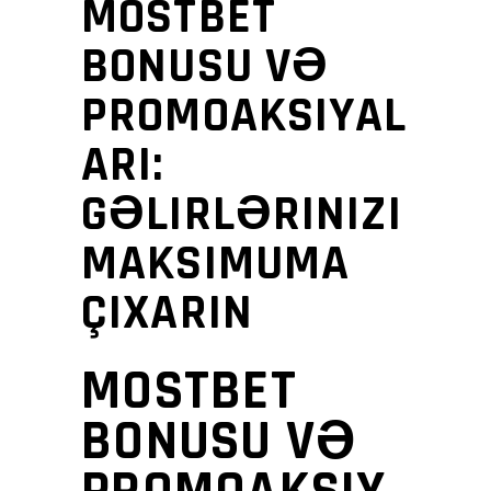
MOSTBET
BONUSU VƏ
PROMOAKSIYAL
ARI:
GƏLIRLƏRINIZI
MAKSIMUMA
ÇIXARIN
MOSTBET
BONUSU VƏ