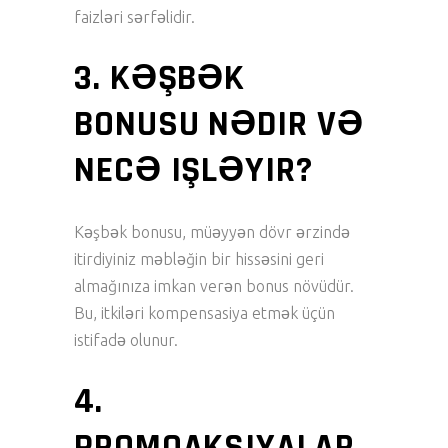
faizləri sərfəlidir.
3. KƏŞBƏK
BONUSU NƏDIR VƏ
NECƏ IŞLƏYIR?
Kəşbək bonusu, müəyyən dövr ərzində
itirdiyiniz məbləğin bir hissəsini geri
almağınıza imkan verən bonus növüdür.
Bu, itkiləri kompensasiya etmək üçün
istifadə olunur.
4.
PROMOAKSIYALAR