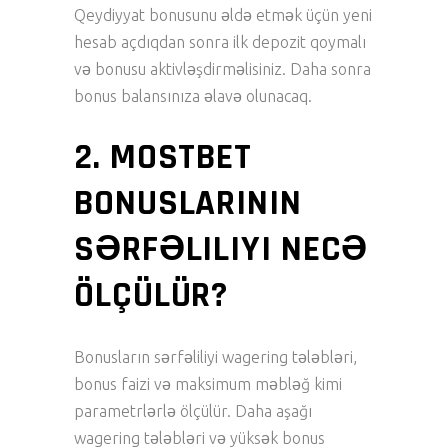
Qeydiyyat bonusunu əldə etmək üçün yeni
hesab açdıqdan sonra ilk depozit qoymalı
və bonusu aktivləşdirməlisiniz. Daha sonra
bonus balansınıza əlavə olunacaq.
2. MOSTBET
BONUSLARININ
SƏRFƏLILIYI NECƏ
ÖLÇÜLÜR?
Bonusların sərfəliliyi wagering tələbləri,
bonus faizi və maksimum məbləğ kimi
parametrlərlə ölçülür. Daha aşağı
wagering tələbləri və yüksək bonus