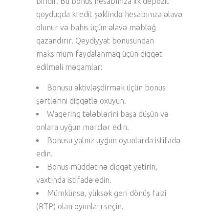
biridir. Bu bonus hesabınıza ilk depozit
qoyduqda kredit şəklində hesabınıza əlavə
olunur və bahis üçün əlavə məbləğ
qazandırır. Qeydiyyat bonusundan
maksimum faydalanmaq üçün diqqət
edilməli məqamlar:
Bonusu aktivləşdirmək üçün bonus
şərtlərini diqqətlə oxuyun.
Wagering tələblərini başa düşün və
onlara uyğun mərclər edin.
Bonusu yalnız uyğun oyunlarda istifadə
edin.
Bonus müddətinə diqqət yetirin,
vaxtında istifadə edin.
Mümkünsə, yüksək geri dönüş faizi
(RTP) olan oyunları seçin.