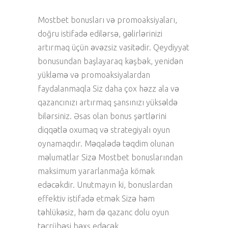
Mostbet bonusları və promoaksiyaları,
doğru istifadə edilərsə, gəlirlərinizi
artırmaq üçün əvəzsiz vasitədir. Qeydiyyat
bonusundan başlayaraq kəşbək, yenidən
yükləmə və promoaksiyalardan
faydalanmaqla Siz daha çox həzz ala və
qazancınızı artırmaq şansınızı yüksəldə
bilərsiniz. Əsas olan bonus şərtlərini
diqqətlə oxumaq və strategiyalı oyun
oynamaqdır. Məqalədə təqdim olunan
məlumatlar Sizə Mostbet bonuslarından
maksimum yararlanmağa kömək
edəcəkdir. Unutmayın ki, bonuslardan
effektiv istifadə etmək Sizə həm
təhlükəsiz, həm də qazanc dolu oyun
təcrübəsi bəxş edəcək.