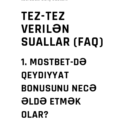
TEZ-TEZ
VERILƏN
SUALLAR (FAQ)
1. MOSTBET-DƏ
QEYDIYYAT
BONUSUNU NECƏ
ƏLDƏ ETMƏK
OLAR?