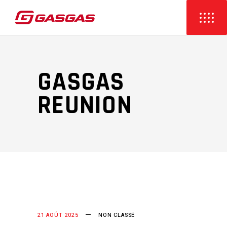
GASGAS
REUNION
21 AOÛT 2025
NON CLASSÉ