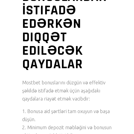
İSTIFADƏ
EDƏRKƏN
DIQQƏT
EDILƏCƏK
QAYDALAR
Mostbet bonuslarını düzgün və effektiv
şəkildə istifadə etmək üçün aşağıdakı
qaydalara riayət etmək vacibdir:
Bonusa aid şərtləri tam oxuyun və başa
düşün.
Minimum depozit məbləğini və bonusun