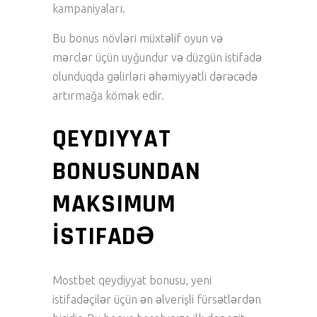
kampaniyaları.
Bu bonus növləri müxtəlif oyun və
mərclər üçün uyğundur və düzgün istifadə
olunduqda gəlirləri əhəmiyyətli dərəcədə
artırmağa kömək edir.
QEYDIYYAT
BONUSUNDAN
MAKSIMUM
İSTIFADƏ
Mostbet qeydiyyat bonusu, yeni
istifadəçilər üçün ən əlverişli fürsətlərdən