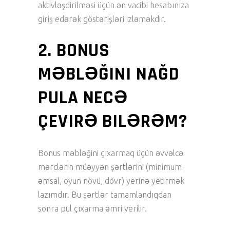
aktivləşdirilməsi üçün ən vacibi hesabınıza
giriş edərək göstərişləri izləməkdir.
2. BONUS
MƏBLƏĞINI NAĞD
PULA NECƏ
ÇEVIRƏ BILƏRƏM?
Bonus məbləğini çıxarmaq üçün əvvəlcə
mərclərin müəyyən şərtlərini (minimum
əmsal, oyun növü, dövr) yerinə yetirmək
lazımdır. Bu şərtlər tamamlandıqdan
sonra pul çıxarma əmri verilir.