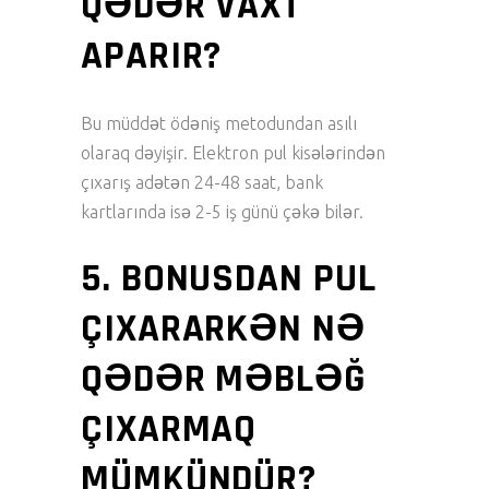
QƏDƏR VAXT
APARIR?
Bu müddət ödəniş metodundan asılı
olaraq dəyişir. Elektron pul kisələrindən
çıxarış adətən 24-48 saat, bank
kartlarında isə 2-5 iş günü çəkə bilər.
5. BONUSDAN PUL
ÇIXARARKƏN NƏ
QƏDƏR MƏBLƏĞ
ÇIXARMAQ
MÜMKÜNDÜR?