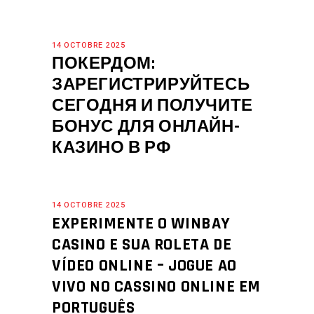
14 OCTOBRE 2025
ПОКЕРДОМ:
ЗАРЕГИСТРИРУЙТЕСЬ
СЕГОДНЯ И ПОЛУЧИТЕ
БОНУС ДЛЯ ОНЛАЙН-
КАЗИНО В РФ
14 OCTOBRE 2025
EXPERIMENTE O WINBAY
CASINO E SUA ROLETA DE
VÍDEO ONLINE – JOGUE AO
VIVO NO CASSINO ONLINE EM
PORTUGUÊS