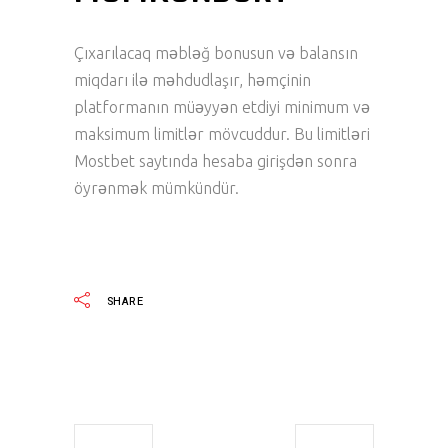
Çıxarılacaq məbləğ bonusun və balansın
miqdarı ilə məhdudlaşır, həmçinin
platformanın müəyyən etdiyi minimum və
maksimum limitlər mövcuddur. Bu limitləri
Mostbet saytında hesaba girişdən sonra
öyrənmək mümkündür.
SHARE