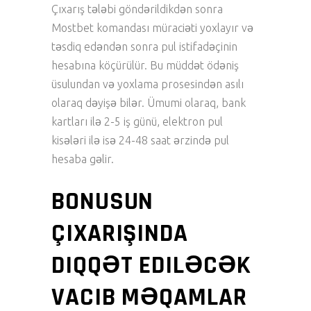
Çıxarış tələbi göndərildikdən sonra
Mostbet komandası müraciəti yoxlayır və
təsdiq edəndən sonra pul istifadəçinin
hesabına köçürülür. Bu müddət ödəniş
üsulundan və yoxlama prosesindən asılı
olaraq dəyişə bilər. Ümumi olaraq, bank
kartları ilə 2-5 iş günü, elektron pul
kisələri ilə isə 24-48 saat ərzində pul
hesaba gəlir.
BONUSUN
ÇIXARIŞINDA
DIQQƏT EDILƏCƏK
VACIB MƏQAMLAR