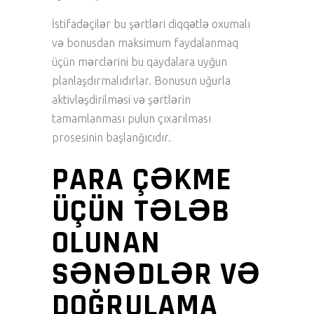
İstifadəçilər bu şərtləri diqqətlə oxumalı
və bonusdan maksimum faydalanmaq
üçün mərclərini bu qaydalara uyğun
planlaşdırmalıdırlar. Bonusun uğurla
aktivləşdirilməsi və şərtlərin
tamamlanması pulun çıxarılması
prosesinin başlanğıcıdır.
PARA ÇƏKME
ÜÇÜN TƏLƏB
OLUNAN
SƏNƏDLƏR VƏ
DOĞRULAMA