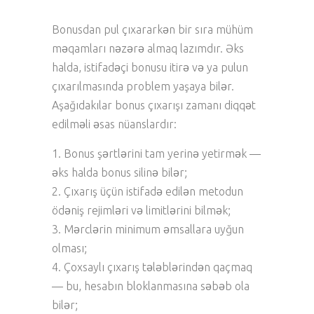
Bonusdan pul çıxararkən bir sıra mühüm
məqamları nəzərə almaq lazımdır. Əks
halda, istifadəçi bonusu itirə və ya pulun
çıxarılmasında problem yaşaya bilər.
Aşağıdakılar bonus çıxarışı zamanı diqqət
edilməli əsas nüanslardır:
Bonus şərtlərini tam yerinə yetirmək —
əks halda bonus silinə bilər;
Çıxarış üçün istifadə edilən metodun
ödəniş rejimləri və limitlərini bilmək;
Mərclərin minimum əmsallara uyğun
olması;
Çoxsaylı çıxarış tələblərindən qaçmaq
— bu, hesabın bloklanmasına səbəb ola
bilər;