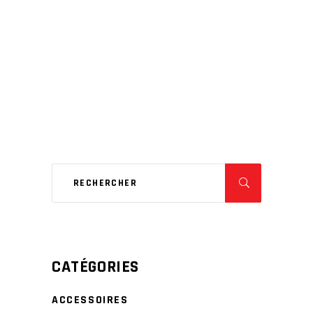
CATÉGORIES
ACCESSOIRES